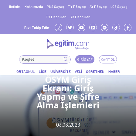
İletişim
Hakkımızda
YKS Sayaç
TYT Sayaç
AYT Sayaç
LGS Sayaç
TYT Konuları
AYT Konuları
Bizi Takip Edin:
GIRIŞ YAP
KAYIT OL
ÖSYM Giriş
Ekranı: Giriş
Yapma ve Şifre
Alma İşlemleri
03.03.2023