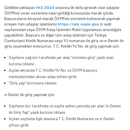
Özellikle yaklaşan
YKS 2023
sınavına ilk defa girecek olan adaylar
ÖSYM’nin sınav sistemine nasıl girildiği konusunda merak içinde.
Başvurularını bireysel olarak ÖSYM’nin sistemini kullanarak yapmak
isteyen tüm adaylar işlemlerini
https://ais.osym.gov.tr
web
sayfasından veya ÖSYM Aday İşlemleri Mobil Uygulaması aracılığıyla
yapabilirler. Başvuru ve diğer tüm aday işlemleri için Türkiye
Cumhuriyeti Kimlik Numarası veya YU numarası ile giriş ve e-Devlet ile
giriş seçenekleri mevcuttur. T.C. Kimlik/YU No. ile giriş yapmak için;
Sayfanın sağ üst tarafında yer alan “sisteme giriş” yazılı olan
butona tıklanır.
Açılan ekranda T.C. Kimlik/YU No. ve ÖSYM başvuru
merkezlerinden alınan aday şifresi girilir.
“Giriş yap” butonuna tıklanır.
e-Devlet ile giriş yapmak için;
Sayfanın üst tarafında ve sayfa adının yanında yer alan “e-Devlet
ile Giriş Yap” yazılı butona tıklanır.
Açılan sayfada ilgili alanlara T.C. Kimlik Numarası ve e-Devlet
şifresi girilir.