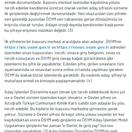
etmek durumundadır. Başvuru merkezi üzerinden kaydolma yolunu
tercih edenler kendilerine ücretsiz olarak verilen aday şifresini sisteme
ilk girişlerinde değiştirmek durumundadır. Yeni oluşturulan tüm şifreler
veri güvenliği açısından ÖSYM veri tabanında geriye dönüşümsüz ve
kriptolu olarak tutulur. Adayın isteği dışında kendisinden başkasının
bu şifreye erişmesi mümkün değildir. (3)
İlk şifrelerini bir başvuru merkezi aracılığıyla alan adaylar, ÖSYM’nin
https://ais.osym.gov.tr
ve
https://sonuc.osym.gov.tr
adresleri
üzerinden sınav başvuruları, tercih, sınava giriş belgesini, sınav ve
tercih sonuçlarını ve ÖSYM giriş cevap kağıdı görüntüleme gibi
işlemlerini bu şifre ile yapabilirler. Edinilen şifre, girilen sınavların tüm
aşamalarında ve sınavdan sonra online ortamda yapılması gereken
ÖSYM ile alakalı bütün işlemlerde gereklidir. Bu nedenle aday, şifreyi iyi
muhafaza etmeli ve kimseyle paylaşmamalıdır. (4)
Aday İşlemleri Sistemi’ne kayıt olmak için tercih edilebilecek ikinci yol
ise e-Devlet sistemi üzerinden kayıt olmaktır. e-Devlet şifresi ve
fotoğraflı Türkiye Cumhuriyeti Kimlik Kartı sahibi tüm adaylar bu yolu
tercih edebilir. Bu kişilerin bir başvuru merkezine gitmesine gerek
yoktur. Sisteme e-Devlet şifresi ile kayıt olma yolunu seçenler bir kez
kaydolduktan sonra ÖSYM web girişlerini ve ÖSYM Aday İşlemleri Mobil
Uygulaması girişlerini her zaman “e-Devlet ile giriş yap” butonu
üzerinden yapabilirler. (3) Aday İşlemleri Sistemi’ne ÖSYM’nin web