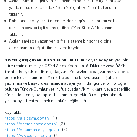
Açılan “Kimlik Bilgisi Kontrol” sekmesindeki kutucuğa kimlik kartı
ya da nüfus cüzdanındaki “Seri No” girilir ve “ileri” butonuna
tıklanır.
Daha önce aday tarafından belirlenen güvenlik sorusu ve bu
sorunun cevabı ilgili alana girilir ve “Yeni Şifre Al” butonuna
tıklanır.
Açılan sayfada yazan yeni şifre, sisteme bir sonraki giriş
aşamasında değiştirilmek üzere kaydedilir.
“ÖSYM giriş güvenlik sorusunu unuttum.”
diyen adaylar, yeni bir
şifre temin etmek için ÖSYM Sınav Koordinatörlüklerine veya ÖSYM
tarafından yetkilendirilmiş Başvuru Merkezlerine başvurmak ve ücret
ödemek durumundadır. Yeni şifre edinme başvurusunun şahsen
yapılması ve başvuru esnasında adayın yanında, güncel bir fotoğrafı
bulunan Türkiye Cumhuriyeti nüfus cüzdanı/kimlik kartı veya geçerlilik
süresi dolmamış pasaport bulunması gerekir. Bu belgeler olmadan
yeni aday şifresi edinmek mümkün değildir. (4)
Kaynaklar:
https://ais.osym.gov.tr/
(1)
https://odeme.osym.gov.tr/
(2)
https://dokuman.osym.gov.tr
(3)
https://www.osym.gov.tr
(4)