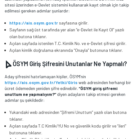
sitesi üzerinden e-Devlet sistemini kullanarak kayıt olmak için takip
edilmesi gereken adımlar şunlardır:
https://ais.osym.gov.tr
sayfasına girilir.
Sayfanın sağ üst tarafında yer alan “e-Devlet ile Kayıt Ol” yazılı
olan butona tıklanır.
Açılan sayfada istenilen T.C. Kimlik No. ve e-Devlet şifresi girilir.
Açılan kimlik doğrulama ekranında “Onayla” butonuna tıklanır.
ÖSYM Giriş Şifresini Unutanlar Ne Yapmalı?
Aday şifresini hatırlamayan kişiler, ÖSYM’nin
https://ais.osym.gov.tr/Yetki/Giris
web adresinden herhangi bir
ücret ödemeden yeniden şifre edinebilir.
“ÖSYM giriş şifremi
unuttum ne yapmalıyım?”
diyen adayların takip etmesi gereken
adımlar şu şekildedir:
Yukarıdaki web adresinden “Şifremi Unuttum” yazılı olan butona
tıklanır.
Açılan sayfada T.C Kimlik/YU No ve güvenlik kodu girilir ve “ileri”
butonuna tıklanır.