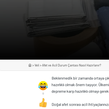
>
Veli
>
Afet ve Acil Durum Çantası Nasıl Hazırlanır?
Beklenmedik bir zamanda ortaya çık
hazırlıklı olmak önem taşıyor. Ülkemi
depreme karşı hazırlıklı olmayı gerek
0
Doğal afet sonrası acil ihtiyaçların