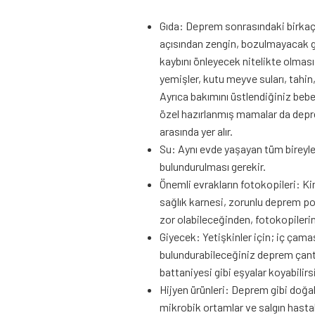
Gıda: Deprem sonrasındaki birkaç
açısından zengin, bozulmayacak gı
kaybını önleyecek nitelikte olmas
yemişler, kutu meyve suları, tahin
Ayrıca bakımını üstlendiğiniz bebe
özel hazırlanmış mamalar da depre
arasında yer alır.
Su: Aynı evde yaşayan tüm bireyl
bulundurulması gerekir.
Önemli evrakların fotokopileri: Ki
sağlık karnesi, zorunlu deprem pol
zor olabileceğinden, fotokopileri
Giyecek: Yetişkinler için; iç çama
bulundurabileceğiniz deprem çanta
battaniyesi gibi eşyalar koyabilirs
Hijyen ürünleri: Deprem gibi doğal 
mikrobik ortamlar ve salgın hastal