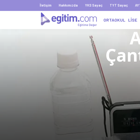
İletişim
Hakkımızda
YKS Sayaç
TYT Sayaç
AY
ORTAOKUL
LİSE
A
Çant