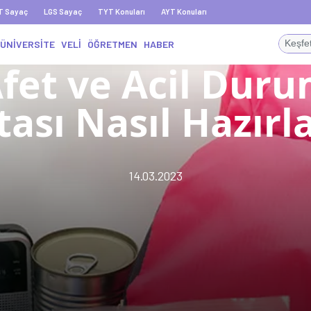
T Sayaç
LGS Sayaç
TYT Konuları
AYT Konuları
ÜNİVERSİTE
VELİ
ÖĞRETMEN
HABER
fet ve Acil Dur
ası Nasıl Hazırl
14.03.2023