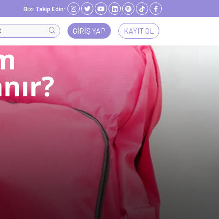
Bizi Takip Edin:
GIRIŞ YAP
KAYIT OL
um
anır?