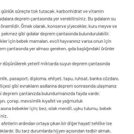
 günlük süreçte tok tutacak, karbonhidrat ve vitamin
dalara deprem çantasında yer verebilirsiniz. Bu gıdaların su
ı önemlidir. Örnek olarak, konserve yiyecekler, kuru meyve ve
, pekmez gibi gıdalar deprem çantasında bulundurulabilir.
kler için bebek mamaları, evcil hayvanınız varsa onun için
m çantasında yer alması gereken, gıda başlığındaki ürünler
er düşünülerek yeterli miktarda suyun deprem çantasında
mlik, pasaport, diploma, ehliyet, tapu, ruhsat, banka cüzdanı,
içesi gibi evrakların asıllarına deprem sonrasında ulaşmanız
ni deprem çantanızda bulundurmanızda fayda vardır.
şırı, çorap, mevsimlik kıyafet ve yağmurluk
sına bebekler için; bez, ıslak mendil, uyku tulumu, bebek
iniz.
afetlerin ardından ortaya çıkan bir diğer hayati tehlike ise
ıklardır. Bu tarz durumlarda hijyen açısından tedbir almak,