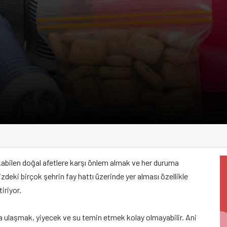
abilen doğal afetlere karşı önlem almak ve her duruma
zdeki birçok şehrin fay hattı üzerinde yer alması özellikle
tiriyor.
ıza ulaşmak, yiyecek ve su temin etmek kolay olmayabilir. Ani