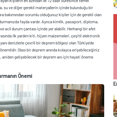
rayan kişilerin en azından ilk 72 saat süresince temel
a, su ve diğer gerekli materyallerin içinde bulunduğu bir
 sıra bakımından sorumlu olduğunuz kişiler için de gerekli olan
durmanızda fayda vardır. Ayrıca kimlik, pasaport, diploma,
ve acil durum çantası içinde yer alabilir. Herhangi bir afet
asında ilk yardım kiti, hijyen malzemeleri, çeşitli elektronik
 yanı denizlerle çevrili bir deprem bölgesi olan Türkiye’de
nemlidir. Olası bir deprem anında kolayca erişebileceğiniz
, aniden gelişebilecek bir deprem anı için hayati öneme
urmanın Önemi
E