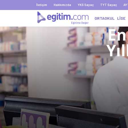
İletişim
Hakkımızda
YKS Sayaç
TYT Sayaç
AY
ORTAOKUL
LİSE
En
Yı