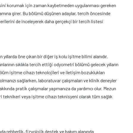
itesini korumak için zaman kaybetmeden uygulanması gereken
amına girer. Bu bölümü düşünen adaylar, tercih öncesinde
erilerini de inceleyerek daha gerçekçi bir tercih listesi
 yıllarda öne çıkan bir diğer iş kolu işitme bilimi alanıdır.
nlarının sıklıkla tercih ettiği odyometri bölümü gelecek yılların
ölüm işitme cihazı teknolojileri ve iletişim bozuklukları
olmanızı sağlarken, laboratuvar çalışmaları ve klinik deneyler
kkında pratik çalışmalar yapmanıza da yardımcı olur. Mezun
ri teknikeri veya işitme cihazı teknisyeni olarak tüm sağlık
nda rehberlik, fizyolojik destek ve bakım alanında