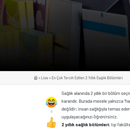
>
Lise
>
En Çok Tercih Edilen 2 Yıllık Sağlık Bölümleri
Sağlık alanında 2 yıllık bir bölüm se
kararıdır. Burada mesele yalnızca “
değildir; insan sağlığıyla temas eden
0
uygulayacağınızı öğrenirsiniz.
2 yıllık sağlık bölümleri
, tıp fakül