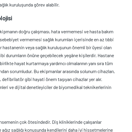
ğlık kuruluşunda görev alabilir.
ojisi
 ekipmanın doğru çalışması, hata vermemesi ve hasta bakım
sebebiyet vermemesi sağlık kurumları içerisinde en az tıbbi
ir hastanenin veya sağlık kuruluşunun önemli bir üyesi olan
gibi durumların önüne geçebilecek yegâne kişilerdir. Hastane
 birlikte hayat kurtarmaya yardımcı olmalarının yanı sıra tüm
ından sorumludur. Bu ekipmanlar arasında solunum cihazları,
defibrilatör gibi hayati önem taşıyan cihazlar yer alır.
emleri ve dijital denetleyiciler de biyomedikal teknikerlerinin
ümsemenin çok ötesindedir. Diş kliniklerinde çalışanlar
 ağız sağlığı konusunda kendilerini daha iyi hissetmelerine