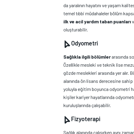
da yaralının hayatını ve yaşam kal
temel tıbbi müdahaleler bölüm kaps
ilk ve acil yardım taban puanları
v
oluşturabilir.
Odyometri
Sağlıkla ilgili bölümler
arasında son
Özellikle mesleki ve teknik lise mezu
gözde meslekleri arasında yer alır. B
alanında ön lisans derecesine sahip 
yoluyla eğitim boyunca odyometri ha
kişiler kariyer hayatlarında odyomet
kuruluşlarında çalışabilir.
Fizyoterapi
Sağlık alanında çalışırken aynı zama