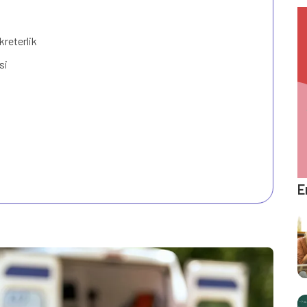
reterlik
si
E