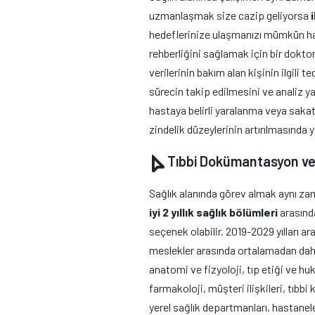
uzmanlaşmak size cazip geliyorsa
hedeflerinize ulaşmanızı mümkün hale
rehberliğini sağlamak için bir dokto
verilerinin bakım alan kişinin ilgili
sürecin takip edilmesini ve analiz ya
hastaya belirli yaralanma veya sakat
zindelik düzeylerinin artırılmasında y
Tıbbi Dokümantasyon ve 
Sağlık alanında görev almak aynı z
iyi 2 yıllık sağlık bölümleri
arasında
seçenek olabilir. 2019-2029 yılları a
meslekler arasında ortalamadan daha 
anatomi ve fizyoloji, tıp etiği ve huk
farmakoloji, müşteri ilişkileri, tıbb
yerel sağlık departmanları, hastaneler