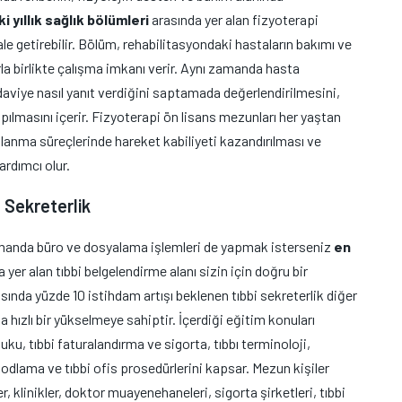
iki yıllık sağlık bölümleri
arasında yer alan fizyoterapi
 getirebilir. Bölüm, rehabilitasyondaki hastaların bakımı ve
rla birlikte çalışma imkanı verir. Aynı zamanda hasta
 tedaviye nasıl yanıt verdiğini saptamada değerlendirilmesini,
pılmasını içerir. Fizyoterapi ön lisans mezunları her yaştan
lanma süreçlerinde hareket kabiliyeti kazandırılması ve
ardımcı olur.
Sekreterlik
amanda büro ve dosyalama işlemleri de yapmak isterseniz
en
 yer alan tıbbi belgelendirme alanı sizin için doğru bir
rasında yüzde 10 istihdam artışı beklenen tıbbi sekreterlik diğer
hızlı bir yükselmeye sahiptir. İçerdiği eğitim konuları
uku, tıbbi faturalandırma ve sigorta, tıbbı terminoloji,
i kodlama ve tıbbi ofis prosedürlerini kapsar. Mezun kişiler
, klinikler, doktor muayenehaneleri, sigorta şirketleri, tıbbi