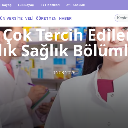
T Sayaç
LGS Sayaç
TYT Konuları
AYT Konuları
ÜNİVERSİTE
VELİ
ÖĞRETMEN
HABER
 Çok Tercih Edile
llık Sağlık Bölüml
04.08.2026