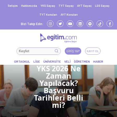
İletişim
Hakkımızda
YKS Sayaç
TYT Sayaç
AYT Sayaç
LGS Sayaç
TYT Konuları
AYT Konuları
Bizi Takip Edin:
GIRIŞ YAP
KAYIT OL
YKS 2026 Ne
Zaman
Yapılacak?
Başvuru
Tarihleri Belli
mi?