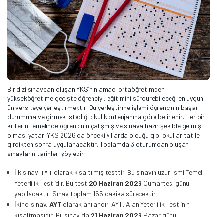
Bir dizi sınavdan oluşan YKS’nin amacı ortaöğretimden
yükseköğretime geçişte öğrenciyi, eğitimini sürdürebileceği en uygun
üniversiteye yerleştirmektir. Bu yerleştirme işlemi öğrencinin başarı
durumuna ve girmek istediği okul kontenjanına göre belirlenir. Her bir
kriterin temelinde öğrencinin çalışmış ve sınava hazır şekilde gelmiş
olması yatar. YKS 2026 da önceki yıllarda olduğu gibi okullar tatile
girdikten sonra uygulanacaktır. Toplamda 3 oturumdan oluşan
sınavların tarihleri şöyledir:
İlk sınav
TYT
olarak kısaltılmış testtir. Bu sınavın uzun ismi Temel
Yeterlilik Testi’dir. Bu test
20 Haziran 2026
Cumartesi günü
yapılacaktır. Sınav toplam 165 dakika sürecektir.
İkinci sınav,
AYT
olarak anılandır. AYT, Alan Yeterlilik Testi’nın
kısaltmasıdır. Bu sınav da
21 Haziran 2026
Pazar günü