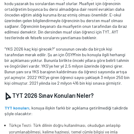
kodu yazarak bu sorulardan muaf olurlar. Muafiyet için öğrencinin
ortaöğretim boyunca bu dersi almadığına dair resmî evrakları daha
önceden eğitim aldığı kuruma ibraz etmiş olması önemlidir. E-okul
üzerinden gelen bilgilendirmeyle öğrencinin bu dersten muaf olması
sağlanır. Öğrencinin beyanatı da muafiyetin onun tarafından da ibraz
edilmesi demektir. Din dersinden muaf olan öğrenci için TYT, AYT
testlerinde ek felsefe sorularını yanıtlaması beklenir.
“YKS 2026 kaç kişi girecek?” sorusunun cevabı da birçok kişi
tarafından merak edilir. Şu an için ÖSYM’nin bu konuyla ilgili herhangi
bir açıklaması yoktur. Bununla birlikte önceki yıllara göre belirli tahmin
ve öngörüleri vardır. YKS’ye her yıl 2,5 milyon üzerinde öğrenci girer.
Bunun yanı sıra YKS barajının kaldırılması da öğrenci sayısında artışa
yol açmıştır. 2022 YKS’ye giren öğrenci sayısı yaklaşık 3 milyon 250 bin
kişi olmuştur. 2021 yılında ise 2 milyon 416 bin kişi sınava girmiştir.
TYT 2026 Sınav Konuları Neler?
TYT konuları
, konuya ilişkin farklı bir açıklama getirilmediği takdirde
şöyle olacaktır:
Türkçe Testi: Türk dilinin doğru kullanılması, okuduğun anlaşılıp
yorumlanabilmesi, kelime hazinesi, temel cümle bilgisi ve imla