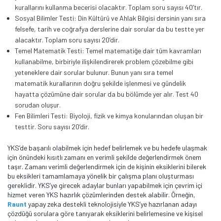
kurallarını kullanma becerisi olacaktır. Toplam soru sayısı 40’tır.
Sosyal Bilimler Testi: Din Kültürü ve Ahlak Bilgisi dersinin yanı sıra
felsefe, tarih ve coğrafya derslerine dair sorular da bu testte yer
alacaktır. Toplam soru sayısı 20’dir.
Temel Matematik Testi: Temel matematiğe dair tüm kavramları
kullanabilme, birbiriyle ilişkilendirerek problem çözebilme gibi
yeteneklere dair sorular bulunur. Bunun yanı sıra temel
matematik kurallarının doğru şekilde işlenmesi ve gündelik
hayatta çözümüne dair sorular da bu bölümde yer alır. Test 40
sorudan oluşur.
Fen Bilimleri Testi: Biyoloji, fizik ve kimya konularından oluşan bir
testtir. Soru sayısı 20’dir.
YKS’de başarılı olabilmek için hedef belirlemek ve bu hedefe ulaşmak
için önündeki kısıtlı zamanı en verimli şekilde değerlendirmek önem
taşır. Zamanı verimli değerlendirmek için de kişinin eksiklerini bilerek
bu eksikleri tamamlamaya yönelik bir çalışma planı oluşturması
gereklidir. YKS’ye girecek adaylar bunları yapabilmek için çevrim içi
hizmet veren YKS hazırlık çözümlerinden destek alabilir. Örneğin,
Raunt
yapay zeka destekli teknolojisiyle YKS’ye hazırlanan adayı
çözdüğü sorulara göre tanıyarak eksiklerini belirlemesine ve kişisel