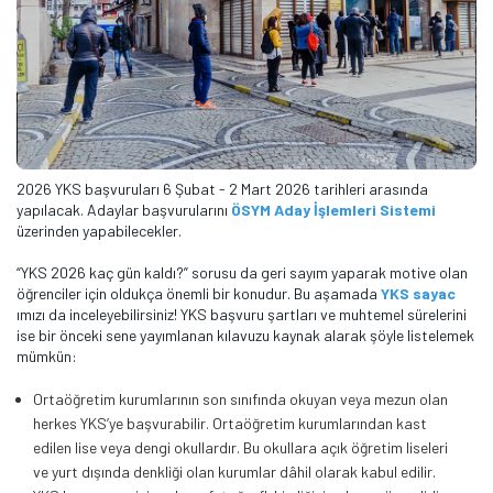
2026 YKS başvuruları 6 Şubat - 2 Mart 2026 tarihleri arasında
yapılacak. Adaylar başvurularını
ÖSYM Aday İşlemleri Sistemi
üzerinden yapabilecekler.
“YKS 2026 kaç gün kaldı?” sorusu da geri sayım yaparak motive olan
öğrenciler için oldukça önemli bir konudur. Bu aşamada
YKS sayac
ımızı da inceleyebilirsiniz! YKS başvuru şartları ve muhtemel sürelerini
ise bir önceki sene yayımlanan kılavuzu kaynak alarak şöyle listelemek
mümkün:
Ortaöğretim kurumlarının son sınıfında okuyan veya mezun olan
herkes YKS’ye başvurabilir. Ortaöğretim kurumlarından kast
edilen lise veya dengi okullardır. Bu okullara açık öğretim liseleri
ve yurt dışında denkliği olan kurumlar dâhil olarak kabul edilir.