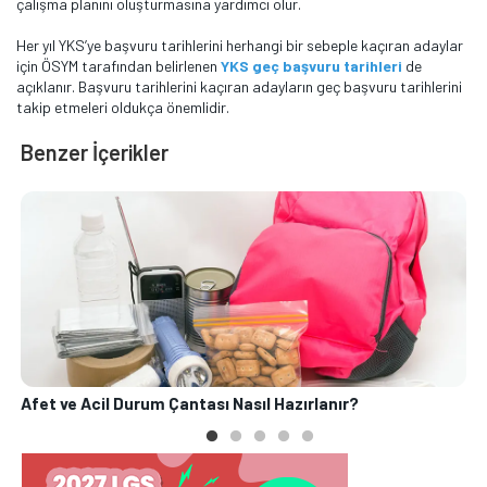
çalışma planını oluşturmasına yardımcı olur.
Her yıl YKS’ye başvuru tarihlerini herhangi bir sebeple kaçıran adaylar
için ÖSYM tarafından belirlenen
YKS geç başvuru tarihleri
de
açıklanır. Başvuru tarihlerini kaçıran adayların geç başvuru tarihlerini
takip etmeleri oldukça önemlidir.
Benzer İçerikler
Afet ve Acil Durum Çantası Nasıl Hazırlanır?
O