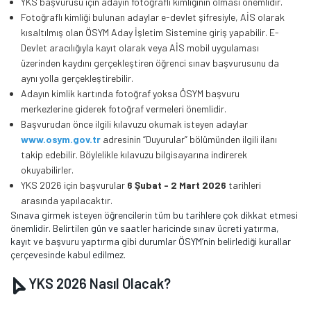
YKS başvurusu için adayın fotoğraflı kimliğinin olması önemlidir.
Fotoğraflı kimliği bulunan adaylar e-devlet şifresiyle, AİS olarak
kısaltılmış olan ÖSYM Aday İşletim Sistemine giriş yapabilir. E-
Devlet aracılığıyla kayıt olarak veya AİS mobil uygulaması
üzerinden kaydını gerçekleştiren öğrenci sınav başvurusunu da
aynı yolla gerçekleştirebilir.
Adayın kimlik kartında fotoğraf yoksa ÖSYM başvuru
merkezlerine giderek fotoğraf vermeleri önemlidir.
Başvurudan önce ilgili kılavuzu okumak isteyen adaylar
www.osym.gov.tr
adresinin “Duyurular” bölümünden ilgili ilanı
takip edebilir. Böylelikle kılavuzu bilgisayarına indirerek
okuyabilirler.
YKS 2026 için başvurular
6 Şubat - 2 Mart 2026
tarihleri
arasında yapılacaktır.
Sınava girmek isteyen öğrencilerin tüm bu tarihlere çok dikkat etmesi
önemlidir. Belirtilen gün ve saatler haricinde sınav ücreti yatırma,
kayıt ve başvuru yaptırma gibi durumlar ÖSYM’nin belirlediği kurallar
çerçevesinde kabul edilmez.
YKS 2026 Nasıl Olacak?