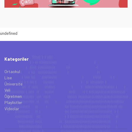
undefined
Kategoriler
Ortaokul
Lise
Üniversite
Veli
Öğretmen
Playlistler
Videolar