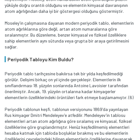
yüküyle doğru orantılı olduğunu ve elementin kimyasal davranışının
atom ağırlığından daha iyi bir göstergesi olduğunu göstermiştir.
Moseley'in çalışmasına dayanan modern periyodik tablo, elementlerin
atom ağırlıklarına göre değil, artan atom numaralarına göre
sıralanmıştır. Bu düzenleme, benzer kimyasal ve fiziksel özelliklere
sahip elementlerin aynı sütunda veya grupta bir araya getirilmesini
sağlar.
Periyodik Tabloyu Kim Buldu?
Periyodik tablo tarihçesine bakılırsa tek bir yılda keşfedilmediği
görülür. Gelişimi birkaç on yıl içinde gerçekleşir. Elementlerin ilk
sınıflandırması 18. yüzyılın sonlarında Antoine Lavoisier tarafından
önerilmiştir. Ancak, 19. yüzyılın ortalarına kadar kimyagerler
elementlerin özelliklerindeki örüntüleri fark etmeye başlamamıştır. (6)
Periyodik tablonun keşfi, tablonun versiyonunu 1869'da yayınlayan
Rus kimyager Dmitri Mendeleyev'e atfedilir. Mendeleyev'in tablosu
elementleri artan atom ağırlığına göre sıralamış ve kimyasal, fiziksel
özelliklerine göre gruplandırmıştır. Henüz keşfedilmemiş elementleri
hesaba katmak için tabloda boşluklar bırakmış ve bu elementlerin
özelliklerini çevrelerindeki bilinen elementlerin özelliklerine dayanarak