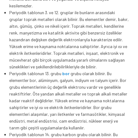
kesilemezler.
Periyodik tablonun 3. ve 12. gruplar ile bunların arasındaki
gruplar toprak metalleri olarak bilinir. Bu elementler demir, bakır,
altın, gümüş, çinko ve nikeli içerir. Toprak metalleri, kendilerine
renk, manyetizma ve katalitik aktivite gibi benzersiz özellikler
kazandıran değişken değerlik elektronlarıyla karakterize edilir.
Yüksek erime ve kaynama noktalarına sahiptirler. Ayrıca iyi ısı ve
elektrik iletkenleridirler. Toprak metalleri, inşaat, elektronik ve
mücevherat gibi birçok uygulamada yararlı olmalarını sağlayan
süneklikleri ve şekillendirilebilirlikleriyle de bilinir.
Periyodik tablonun 13. grubu
bor
grubu olarak bilinir. Bu
elementler bor, alüminyum, galyum, indiyum ve talyum içerir. Bor
grubu elementlerinin üç değerlik elektronu vardır ve genellikle
reaktiftirler. Öte yandan alkali metaller ve toprak alkali metaller
kadar reaktif değildirler. Yüksek erime ve kaynama noktalarına
sahiptirler ve iyi ısı ve elektrik iletkenleridirler. Bor grubu
elementleri alaşımlar, yarı iletkenler ve farmasötikler, kimyasal
endüstri, metal endüstrisi, cam endüstrisi, nükleer enerji ve
tarım gibi çeşitli uygulamalarda kullanılır.
Periyodik tablonun 14. grubu karbon grubu olarak bilinir. Bu