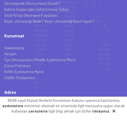
Heceleyerek Okuma Nasıl Düzelir?
Kelime Dağarcığını Geliştirmenin Yolları
Sesli Kitap Okumanın Faydaları
Beyin Jimnastiği Nedir? Beyin Jimnastiği Nasıl Yapılır?
Kurumsal
Hakkımızda
İletişim
Üye Olmayanlara Yönelik Aydınlatma Metni
Çerez Politikası
KVKK Aydınlatma Metni
Gizlilik Sözleşmesi
Adres
6698 sayılı Kişisel Verilerin Korunması Kanunu uyarınca hazırlanmış
Sebit Eğitim ve Bilgi Teknolojileri AŞ
aydınlatma
metnimizi okumak ve sitemizde ilgili mevzuata uygun olarak
Türk Telekom AR-GE Yerleşkesi
kullanılan
çerezlerle
ilgili bilgi almak için lütfen
tıklayınız
.
Üniversiteler Mah. İhsan Doğramacı Bulv.
No:15 06800