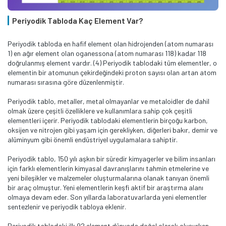
Periyodik Tabloda Kaç Element Var?
Periyodik tabloda en hafif element olan hidrojenden (atom numarası
1) en ağır element olan oganessona (atom numarası 118) kadar 118
doğrulanmış element vardır. (4) Periyodik tablodaki tüm elementler, o
elementin bir atomunun çekirdeğindeki proton sayısı olan artan atom
numarası sırasına göre düzenlenmiştir.
Periyodik tablo, metaller, metal olmayanlar ve metaloidler de dahil
olmak üzere çeşitli özelliklere ve kullanımlara sahip çok çeşitli
elementleri içerir. Periyodik tablodaki elementlerin birçoğu karbon,
oksijen ve nitrojen gibi yaşam için gerekliyken, diğerleri bakır, demir ve
alüminyum gibi önemli endüstriyel uygulamalara sahiptir.
Periyodik tablo, 150 yılı aşkın bir süredir kimyagerler ve bilim insanları
için farklı elementlerin kimyasal davranışlarını tahmin etmelerine ve
yeni bileşikler ve malzemeler oluşturmalarına olanak tanıyan önemli
bir araç olmuştur. Yeni elementlerin keşfi aktif bir araştırma alanı
olmaya devam eder. Son yıllarda laboratuvarlarda yeni elementler
sentezlenir ve periyodik tabloya eklenir.
Periyodik tablodaki ilk 92 element dünyada doğal olarak oluşurken,