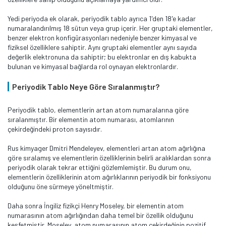
Yedi periyoda ek olarak, periyodik tablo ayrıca 1'den 18'e kadar
numaralandırılmış 18 sütun veya grup içerir. Her gruptaki elementler,
benzer elektron konfigürasyonları nedeniyle benzer kimyasal ve
fiziksel özelliklere sahiptir. Aynı gruptaki elementler aynı sayıda
değerlik elektronuna da sahiptir; bu elektronlar en dış kabukta
bulunan ve kimyasal bağlarda rol oynayan elektronlardır.
Periyodik Tablo Neye Göre Sıralanmıştır?
Periyodik tablo, elementlerin artan atom numaralarına göre
sıralanmıştır. Bir elementin atom numarası, atomlarının
çekirdeğindeki proton sayısıdır.
Rus kimyager Dmitri Mendeleyev, elementleri artan atom ağırlığına
göre sıralamış ve elementlerin özelliklerinin belirli aralıklardan sonra
periyodik olarak tekrar ettiğini gözlemlemiştir. Bu durum onu,
elementlerin özelliklerinin atom ağırlıklarının periyodik bir fonksiyonu
olduğunu öne sürmeye yöneltmiştir.
Daha sonra İngiliz fizikçi Henry Moseley, bir elementin atom
numarasının atom ağırlığından daha temel bir özellik olduğunu
keşfetmiştir. Moseley, atom numarasının atom çekirdeğinin pozitif