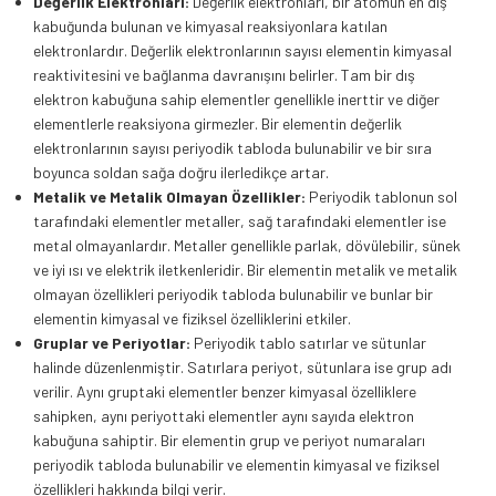
Değerlik Elektronları:
Değerlik elektronları, bir atomun en dış
kabuğunda bulunan ve kimyasal reaksiyonlara katılan
elektronlardır. Değerlik elektronlarının sayısı elementin kimyasal
reaktivitesini ve bağlanma davranışını belirler. Tam bir dış
elektron kabuğuna sahip elementler genellikle inerttir ve diğer
elementlerle reaksiyona girmezler. Bir elementin değerlik
elektronlarının sayısı periyodik tabloda bulunabilir ve bir sıra
boyunca soldan sağa doğru ilerledikçe artar.
Metalik ve Metalik Olmayan Özellikler:
Periyodik tablonun sol
tarafındaki elementler metaller, sağ tarafındaki elementler ise
metal olmayanlardır. Metaller genellikle parlak, dövülebilir, sünek
ve iyi ısı ve elektrik iletkenleridir. Bir elementin metalik ve metalik
olmayan özellikleri periyodik tabloda bulunabilir ve bunlar bir
elementin kimyasal ve fiziksel özelliklerini etkiler.
Gruplar ve Periyotlar:
Periyodik tablo satırlar ve sütunlar
halinde düzenlenmiştir. Satırlara periyot, sütunlara ise grup adı
verilir. Aynı gruptaki elementler benzer kimyasal özelliklere
sahipken, aynı periyottaki elementler aynı sayıda elektron
kabuğuna sahiptir. Bir elementin grup ve periyot numaraları
periyodik tabloda bulunabilir ve elementin kimyasal ve fiziksel
özellikleri hakkında bilgi verir.