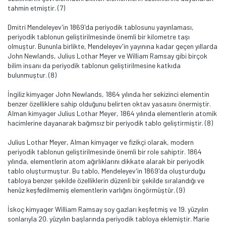
tahmin etmiştir. (7)
Dmitri Mendeleyev'in 1869'da periyodik tablosunu yayınlaması,
periyodik tablonun geliştirilmesinde önemli bir kilometre taşı
olmuştur. Bununla birlikte, Mendeleyev'in yayınına kadar geçen yıllarda
John Newlands, Julius Lothar Meyer ve William Ramsay gibi birçok
bilim insanı da periyodik tablonun geliştirilmesine katkıda
bulunmuştur. (8)
İngiliz kimyager John Newlands, 1864 yılında her sekizinci elementin
benzer özelliklere sahip olduğunu belirten oktav yasasını önermiştir.
Alman kimyager Julius Lothar Meyer, 1864 yılında elementlerin atomik
hacimlerine dayanarak bağımsız bir periyodik tablo geliştirmiştir. (8)
Julius Lothar Meyer, Alman kimyager ve fizikçi olarak, modern
periyodik tablonun geliştirilmesinde önemli bir role sahiptir. 1864
yılında, elementlerin atom ağırlıklarını dikkate alarak bir periyodik
tablo oluşturmuştur. Bu tablo, Mendeleyev'in 1869'da oluşturduğu
tabloya benzer şekilde özelliklerin düzenli bir şekilde sıralandığı ve
henüz keşfedilmemiş elementlerin varlığını öngörmüştür. (9)
İskoç kimyager William Ramsay soy gazları keşfetmiş ve 19. yüzyılın
sonlarıyla 20. yüzyılın başlarında periyodik tabloya eklemiştir. Marie