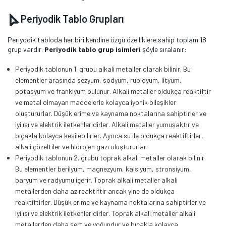
Periyodik Tablo Grupları
Periyodik tabloda her biri kendine özgü özelliklere sahip toplam 18
grup vardır.
Periyodik tablo grup isimleri
şöyle sıralanır:
Periyodik tablonun 1. grubu alkali metaller olarak bilinir. Bu
elementler arasında sezyum, sodyum, rubidyum, lityum,
potasyum ve frankiyum bulunur. Alkali metaller oldukça reaktiftir
ve metal olmayan maddelerle kolayca iyonik bileşikler
oluştururlar. Düşük erime ve kaynama noktalarına sahiptirler ve
iyi ısı ve elektrik iletkenleridirler. Alkali metaller yumuşaktır ve
bıçakla kolayca kesilebilirler. Ayrıca su ile oldukça reaktiftirler,
alkali çözeltiler ve hidrojen gazı oluştururlar.
Periyodik tablonun 2. grubu toprak alkali metaller olarak bilinir.
Bu elementler berilyum, magnezyum, kalsiyum, stronsiyum,
baryum ve radyumu içerir. Toprak alkali metaller alkali
metallerden daha az reaktiftir ancak yine de oldukça
reaktiftirler. Düşük erime ve kaynama noktalarına sahiptirler ve
iyi ısı ve elektrik iletkenleridirler. Toprak alkali metaller alkali
metallerden daha sert ve yoğundur ve bıçakla kolayca