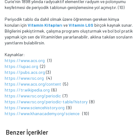
Curie'nin 1898 yılında radyoaktif elementler radyum ve polonyumu
keşfetmesi de periyodik tablonun genişlemesine yol açmıştır. (10)
Periyodik tablo da dahil olmak üzere öğrenmen gereken kimya
konuları için
Vitamin Kitapları
ve
Vitamin LGS
birçok kaynak sunar.
Bilgilerini pekiştirmek, çalışma programı oluşturmak ve bol bol pratik
yapmak için sen de Vitamin’den yararlanabilir, aklına takılan soruların
yanıtlarını bulabilirsin.
Kaynaklar:
https://www.acs.org
(1)
https://iupac.org
(2)
https://pubs.acs.org
(3)
https://www.rsc.org
(4)
https://www.acs.org/content
(5)
https://tr.wikipedia.org
(6)
https://www.rsc.org/periodic
(7)
https://www.rsc.org/periodic-table/history
(8)
https://www.sciencehistory.org
(9)
https://www.khanacademy.org/science
(10)
Benzer İçerikler