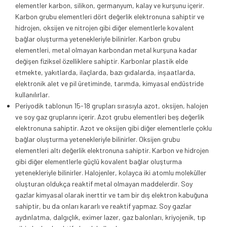
elementler karbon, silikon, germanyum, kalay ve kurşunu içerir.
Karbon grubu elementleri dört değerlik elektronuna sahiptir ve
hidrojen, oksijen ve nitrojen gibi diğer elementlerle kovalent
bağlar oluşturma yetenekleriyle bilinirler. Karbon grubu
elementleri, metal olmayan karbondan metal kurşuna kadar
değişen fiziksel özelliklere sahiptir. Karbonlar plastik elde
etmekte, yakıtlarda, ilaçlarda, bazı gıdalarda, inşaatlarda,
elektronik alet ve pil üretiminde, tarımda, kimyasal endüstride
kullanılırlar.
Periyodik tablonun 15-18 grupları sırasıyla azot, oksijen, halojen
ve soy gaz gruplarını içerir. Azot grubu elementleri beş değerlik
elektronuna sahiptir. Azot ve oksijen gibi diğer elementlerle çoklu
bağlar oluşturma yetenekleriyle bilinirler. Oksijen grubu
elementleri altı değerlik elektronuna sahiptir. Karbon ve hidrojen
gibi diğer elementlerle güçlü kovalent bağlar oluşturma
yetenekleriyle bilinirler. Halojenler, kolayca iki atomlu moleküller
oluşturan oldukça reaktif metal olmayan maddelerdir. Soy
gazlar kimyasal olarak inerttir ve tam bir dış elektron kabuğuna
sahiptir, bu da onları kararlı ve reaktif yapmaz. Soy gazlar
aydınlatma, dalgıçlık, eximer lazer, gaz balonları, kriyojenik, tıp