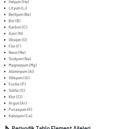
Helyum (He)
Lityum (Li)
Berilyum (Be)
Bor (B)
Karbon (C)
Azot (N)
Oksijen (O)
Flor (F)
Neon (Ne)
Sodyum (Na)
Magnezyum (Mg)
Alüminyum (Al)
Silisyum (Si)
Fosfor (P)
Sülfür (S)
Klor (Cl)
Argon (Ar)
Potasyum (K)
Kalsiyum (Ca)
Periyodik Tablo Element Aileleri