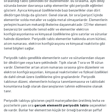
sıralandığı tablo şeklindeki bir düzenlemedir. Bu sıralama, aynı dikey
sütunda benzer davranışa sahip elementler gibi periyodik eğilimleri
gösterir. Ayrıca kimyasal özelliklerinde bazı benzerlikler olan dört
dikdörtgen bloğu da gösterir. Genel olarak, bir sıra (periyot) içinde
elementler solda metaller ve sağda metal olmayanlardır. Elementlerin
yerleşimi kuantum mekaniği ilkelerine dayanmaktadır. (2) Her element
benzersiz bir sembolle temsil edilir ve elementler elektron
konfigürasyonlarına ve kimyasal özelliklerine göre satırlar ve sütunlar
halinde düzenlenir. Periyodik tablo elementler hakkında atom kütlesi,
atom numarası, elektron konfigürasyonu ve kimyasal reaktivite gibi
temel bilgileri sağlar.
Periyodik tablo genellikle elementlerin satır ve sütunlarından oluşan
bir dikdörtgen veya kare şeklindedir. Tipik olarak 7 sıra ve 18 sütun
vardır. Elementler artan atom numarası sırasına göre düzenlenir ve
elektron konfigürasyonları, kimyasal reaktiviteleri ve fiziksel özellikleri
de dahil olmak üzere özelliklerine göre gruplandırılır. Periyodik
tablonun düzeni, elementlerin kolayca tanımlanmasına ve tablodaki
konumlarına bağlı olarak davranışlarının tahmin edilmesine olanak
tanır.
Periyodik tabloyu gösteren çeşitli materyallerden üretilmiş levha ve
posterlerin yanı sıra
gerçek elementli periyodik tablo
seçenekleri
de vardır. Bunlar her elementten küçük bir örneği barındıran şeffaf