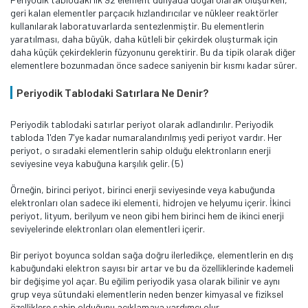
geri kalan elementler parçacık hızlandırıcılar ve nükleer reaktörler
kullanılarak laboratuvarlarda sentezlenmiştir. Bu elementlerin
yaratılması, daha büyük, daha kütleli bir çekirdek oluşturmak için
daha küçük çekirdeklerin füzyonunu gerektirir. Bu da tipik olarak diğer
elementlere bozunmadan önce sadece saniyenin bir kısmı kadar sürer.
Periyodik Tablodaki Satırlara Ne Denir?
Periyodik tablodaki satırlar periyot olarak adlandırılır. Periyodik
tabloda 1'den 7'ye kadar numaralandırılmış yedi periyot vardır. Her
periyot, o sıradaki elementlerin sahip olduğu elektronların enerji
seviyesine veya kabuğuna karşılık gelir. (5)
Örneğin, birinci periyot, birinci enerji seviyesinde veya kabuğunda
elektronları olan sadece iki elementi, hidrojen ve helyumu içerir. İkinci
periyot, lityum, berilyum ve neon gibi hem birinci hem de ikinci enerji
seviyelerinde elektronları olan elementleri içerir.
Bir periyot boyunca soldan sağa doğru ilerledikçe, elementlerin en dış
kabuğundaki elektron sayısı bir artar ve bu da özelliklerinde kademeli
bir değişime yol açar. Bu eğilim periyodik yasa olarak bilinir ve aynı
grup veya sütundaki elementlerin neden benzer kimyasal ve fiziksel
özelliklere sahip olduğunu açıklamaya yardımcı olur.