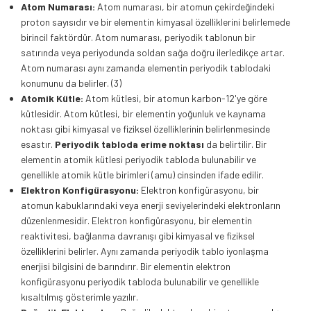
Atom Numarası:
Atom numarası, bir atomun çekirdeğindeki
proton sayısıdır ve bir elementin kimyasal özelliklerini belirlemede
birincil faktördür. Atom numarası, periyodik tablonun bir
satırında veya periyodunda soldan sağa doğru ilerledikçe artar.
Atom numarası aynı zamanda elementin periyodik tablodaki
konumunu da belirler. (3)
Atomik Kütle:
Atom kütlesi, bir atomun karbon-12'ye göre
kütlesidir. Atom kütlesi, bir elementin yoğunluk ve kaynama
noktası gibi kimyasal ve fiziksel özelliklerinin belirlenmesinde
esastır.
Periyodik tabloda erime noktası
da belirtilir. Bir
elementin atomik kütlesi periyodik tabloda bulunabilir ve
genellikle atomik kütle birimleri (amu) cinsinden ifade edilir.
Elektron Konfigürasyonu:
Elektron konfigürasyonu, bir
atomun kabuklarındaki veya enerji seviyelerindeki elektronların
düzenlenmesidir. Elektron konfigürasyonu, bir elementin
reaktivitesi, bağlanma davranışı gibi kimyasal ve fiziksel
özelliklerini belirler. Aynı zamanda periyodik tablo iyonlaşma
enerjisi bilgisini de barındırır. Bir elementin elektron
konfigürasyonu periyodik tabloda bulunabilir ve genellikle
kısaltılmış gösterimle yazılır.