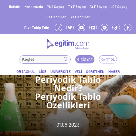
İletişim
Hakkımızda
YKS Sayaç
TYT Sayaç
AYT Sayaç
LGS Sayaç
TYT Konuları
AYT Konuları
Bizi Takip Edin:
GIRIŞ YAP
KAYIT OL
Periyodik Tablo
Nedir?
Periyodik Tablo
Özellikleri
01.06.2023