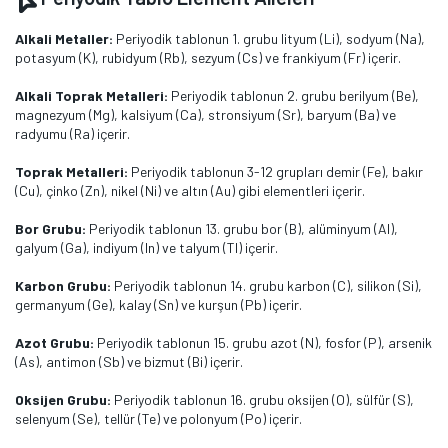
Alkali Metaller:
Periyodik tablonun 1. grubu lityum (Li), sodyum (Na),
potasyum (K), rubidyum (Rb), sezyum (Cs) ve frankiyum (Fr) içerir.
Alkali Toprak Metalleri:
Periyodik tablonun 2. grubu berilyum (Be),
magnezyum (Mg), kalsiyum (Ca), stronsiyum (Sr), baryum (Ba) ve
radyumu (Ra) içerir.
Toprak Metalleri:
Periyodik tablonun 3-12 grupları demir (Fe), bakır
(Cu), çinko (Zn), nikel (Ni) ve altın (Au) gibi elementleri içerir.
Bor Grubu:
Periyodik tablonun 13. grubu bor (B), alüminyum (Al),
galyum (Ga), indiyum (In) ve talyum (Tl) içerir.
Karbon Grubu:
Periyodik tablonun 14. grubu karbon (C), silikon (Si),
germanyum (Ge), kalay (Sn) ve kurşun (Pb) içerir.
Azot Grubu:
Periyodik tablonun 15. grubu azot (N), fosfor (P), arsenik
(As), antimon (Sb) ve bizmut (Bi) içerir.
Oksijen Grubu:
Periyodik tablonun 16. grubu oksijen (O), sülfür (S),
selenyum (Se), tellür (Te) ve polonyum (Po) içerir.