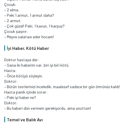
Çocuk:
– 2 elma.
– Peki 1 armut, 1 armut daha?
– 2 armut.
– Çok güzel! Peki, 1 kavun, 1 karpuz?
Çocuk şaşırır:
– Meyve salatası eder hocam!
İyi Haber, Kötü Haber
Doktor hastaya der:
– Sana iki haberim var, biri iyi biri kötü.
Hasta:
– Önce kötüyü söyleyin.
Doktor:
– Bütün testlerinizi inceledik, maalesef sadece bir gün ömrünüz kaldı!
Hasta panik içinde sorar:
– Peki iyi haber ne?
Doktor:
– Bu haberi dün vermem gerekiyordu, ama unuttum!
Temel ve Balık Avı