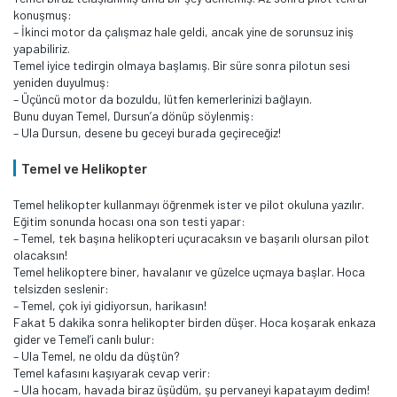
konuşmuş:
– İkinci motor da çalışmaz hale geldi, ancak yine de sorunsuz iniş
yapabiliriz.
Temel iyice tedirgin olmaya başlamış. Bir süre sonra pilotun sesi
yeniden duyulmuş:
– Üçüncü motor da bozuldu, lütfen kemerlerinizi bağlayın.
Bunu duyan Temel, Dursun’a dönüp söylenmiş:
– Ula Dursun, desene bu geceyi burada geçireceğiz!
Temel ve Helikopter
Temel helikopter kullanmayı öğrenmek ister ve pilot okuluna yazılır.
Eğitim sonunda hocası ona son testi yapar:
– Temel, tek başına helikopteri uçuracaksın ve başarılı olursan pilot
olacaksın!
Temel helikoptere biner, havalanır ve güzelce uçmaya başlar. Hoca
telsizden seslenir:
– Temel, çok iyi gidiyorsun, harikasın!
Fakat 5 dakika sonra helikopter birden düşer. Hoca koşarak enkaza
gider ve Temel’i canlı bulur:
– Ula Temel, ne oldu da düştün?
Temel kafasını kaşıyarak cevap verir:
– Ula hocam, havada biraz üşüdüm, şu pervaneyi kapatayım dedim!