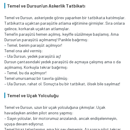
Temel ve Dursun'un Askerlik Tatbikatı
Temel ve Dursun, askeriyede görev yaparken bir tatbikata katılmışlar.
Tatbikatta uçaktan paraşütle atlama eğitimine girmişler. Sıra onlara
gelince, korkarak uçaktan atlamışlar.
Temel’in paraşütü hemen açılmış, keyifle süzülmeye başlamış. Ama
Dursun’un paraşütü açılmamış! Panikle bağırmış:
– Temel, benim paraşüt açılmıyor!
Temel ona akıl vermiş:
– Ula Dursun, yedek paraşütü aç!
Dursun çantasındaki yedek paraşütü de açmaya çalışmış ama o da
açılmamış. Korkuyla tekrar bağırmış:
– Temel, bu da açılmıyor!
Temel umursamaz bir tavırla gülmüş:
– Ula Dursun, rahat ol. Sonuçta bu bir tatbikat, ölsek bile sayılmaz!
Temel ve Uçak Yolculuğu
Temel ve Dursun, uzun bir uçak yolculuğuna çıkmışlar. Uçak
havadayken aniden pilot anons yapmış:
– Sayın yolcular, bir motorumuz arızalandı, ancak endişelenmeyin,
uçuşa devam ediyoruz.
Temel biraz telaşlanmış ama bir şey dememiş. Az sonra pilot tekrar