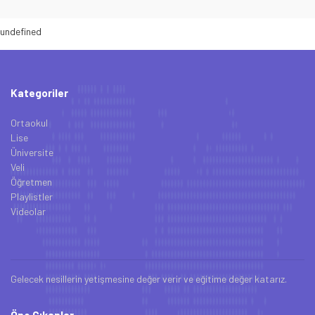
undefined
Kategoriler
Ortaokul
Lise
Üniversite
Veli
Öğretmen
Playlistler
Videolar
Gelecek nesillerin yetişmesine değer verir ve eğitime değer katarız.
Öne Çıkanlar