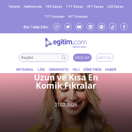
İletişim
Hakkımızda
YKS Sayaç
TYT Sayaç
AYT Sayaç
LGS Sayaç
TYT Konuları
AYT Konuları
Bizi Takip Edin:
GIRIŞ YAP
KAYIT OL
Uzun ve Kısa En
Komik Fıkralar
21.02.2025