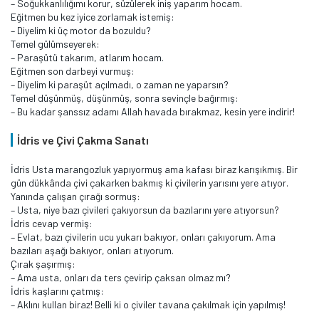
– Soğukkanlılığımı korur, süzülerek iniş yaparım hocam.
Eğitmen bu kez iyice zorlamak istemiş:
– Diyelim ki üç motor da bozuldu?
Temel gülümseyerek:
– Paraşütü takarım, atlarım hocam.
Eğitmen son darbeyi vurmuş:
– Diyelim ki paraşüt açılmadı, o zaman ne yaparsın?
Temel düşünmüş, düşünmüş, sonra sevinçle bağırmış:
– Bu kadar şanssız adamı Allah havada bırakmaz, kesin yere indirir!
İdris ve Çivi Çakma Sanatı
İdris Usta marangozluk yapıyormuş ama kafası biraz karışıkmış. Bir
gün dükkânda çivi çakarken bakmış ki çivilerin yarısını yere atıyor.
Yanında çalışan çırağı sormuş:
– Usta, niye bazı çivileri çakıyorsun da bazılarını yere atıyorsun?
İdris cevap vermiş:
– Evlat, bazı çivilerin ucu yukarı bakıyor, onları çakıyorum. Ama
bazıları aşağı bakıyor, onları atıyorum.
Çırak şaşırmış:
– Ama usta, onları da ters çevirip çaksan olmaz mı?
İdris kaşlarını çatmış:
– Aklını kullan biraz! Belli ki o çiviler tavana çakılmak için yapılmış!