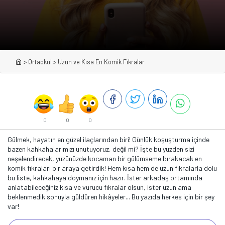
>
Ortaokul
>
Uzun ve Kısa En Komik Fıkralar
0
0
0
Gülmek, hayatın en güzel ilaçlarından biri! Günlük koşuşturma içinde
bazen kahkahalarımızı unutuyoruz, değil mi? İşte bu yüzden sizi
neşelendirecek, yüzünüzde kocaman bir gülümseme bırakacak en
komik fıkraları bir araya getirdik! Hem kısa hem de uzun fıkralarla dolu
bu liste, kahkahaya doymanız için hazır. İster arkadaş ortamında
anlatabileceğiniz kısa ve vurucu fıkralar olsun, ister uzun ama
beklenmedik sonuyla güldüren hikâyeler... Bu yazıda herkes için bir şey
var!