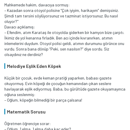
Mahkemede hakim, davacıya sormuş:
– Kazadan sonra otoyol polisine “Çok iyiyim, harikayım” demişsiniz.
Şimdi tam tersini söylüyorsunuz ve tazminat istiyorsunuz. Bu nasıl
oluyor?"
Davacı açıklamış:
– Efendim, atım Karataş ile otoyolda giderken bir kamyon bize çarptı.
İkimiz de yol kenarına fırladık. Ben acı içinde kıvranırken, atımın
inlemelerini duydum. Otoyol polisi geldi, atımın durumunu görünce onu
vurdu. Sonra bana dönüp “Peki, sen nasılsın?” diye sordu. Siz
olsaydınız ne derdiniz?
Melodiye Eşlik Eden Köpek
Küçük bir çocuk, evde keman pratiği yaparken, babası gazete
okuyormuş. Evin köpeği de çocuğun kemanından çıkan seslere
havlayarak eşlik ediyormuş. Baba, bu gürültüde gazete okuyamayınca
oğluna seslenmiş:
– Oğlum, köpeğin bilmediği bir parça çalsana!
Matematik Sorusu
Öğretmen öğrenciye sorar:
– Oğlum, 1 elma, 1 elma daha kaç eder?