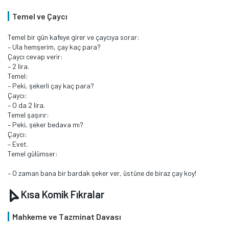
Temel ve Çaycı
Temel bir gün kafeye girer ve çaycıya sorar:
– Ula hemşerim, çay kaç para?
Çaycı cevap verir:
– 2 lira.
Temel:
– Peki, şekerli çay kaç para?
Çaycı:
– O da 2 lira.
Temel şaşırır:
– Peki, şeker bedava mı?
Çaycı:
– Evet.
Temel gülümser:
– O zaman bana bir bardak şeker ver, üstüne de biraz çay koy!
Kısa Komik Fıkralar
Mahkeme ve Tazminat Davası