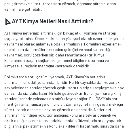
pekiştirmek ve süre tutarak soru çözmek, öğrenme sürecini daha
verimli hale getirebilir.
AYT Kimya Netleri Nasıl Arttırılır?
AYT Kimya netlerinizi artırmak için birkaç etkili yöntem ve strateji
uygulayabilirsiniz. Öncelikle konuları yüzeysel olarak ezberlemek yerine
kavramsal olarak anlamaya odaklanmalısınız. Formülleri ezberlemek
önemli olsa da formüllerin nereden geldiğini ve nasıl kullanıldığını
kavramak, soru çözerken sizi daha rahatlatacaktır. Kimya
konularında başarı sağlamak için temel bilgilerin oturması ve
kimyasal süreçlerin mantığını kavramak gereklidir.
Bol miktarda soru çözümü yapmak, AYT Kimya’da netlerinizi
artırmanın en etkili yollarından biridir. Farklı kaynaklardan ve zorluk
seviyelerinden sorular çözerek çeşitli soru tipleriyle karşılaşmak sınav
esnasında sizi daha hazırlıklı hale getirecektir. Bunun yanı sıra çıkmış
sorular üzerinde çalışmak da büyük fayda sağlar. Bu, ÖSYM’nin soru
mantığını anlamanıza yardımcı olur. Zaman yönetimini geliştirmek için
süre tutarak deneme sınavları çözmek de önemlidir. Netlerinizi
artırmanın bir diğer yolu, zorlandığınız konulara tekrar dönmek ve
eksik olduğunuz noktalara odaklanmaktır. Düzenli tekrarlar yaparak
bilgilerinizi pekiştirmek ve konu eksikliklerini kapatmak, sınavda daha