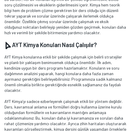
soru çözülmesini ve eksiklerin giderilmesini içerir. Kimya hem teorik
bilgi hem de problem çözme gerektiren bir ders olduğu için düzenli
tekrar yaparak ve sorular üzerinde çalışarak ilerlemek oldukça
önemlidir. Özellikle çıkmış sorular üzerinde çalışmak ve eksik
olduğunuz noktaları belirleyip yeniden gözden geçirmek, konuları daha
hızlı ve verimli bir şekilde bitirmenize yardımcı olacaktır.
AYT Kimya Konuları Nasıl Çalışılır?
AYT Kimya konularına etkili bir şekilde çalışmak için belirli stratejiler
ve planlı bir yaklaşım benimsemek oldukça önemlidir. İlk adım,
kendinize uygun bir ders programı hazırlamaktır. Konuların ve soru
dağılımının analizini yaparak, hangi konulara daha fazla zaman
ayırmanız gerektiğini belirleyebilirsiniz. Programınıza sadık kalmanız
önemli olmakla birlikte gerektiğinde esneklik sağlamanız da faydalı
olacaktır.
AYT Kimya’yı sadece ezberleyerek çalışmak etkili bir yöntem değildir.
Ders, kavramsal anlama ve formülleri doğru kullanma üzerine kurulu
olduğundan formüllerin ve kavramların mantığını anlamaya
odaklanmalısınız. Bu, konuları daha iyi kavramanıza ve soruları daha
rahat çözmenize yardımcı olacaktır. Ayrıca zihin haritaları oluşturarak
kavramları görselleştirmek, kimya dersini günlük yaşamdan örneklerle