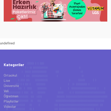
undefined
Kategoriler
Ortaokul
Lise
Üniversite
Veli
Öğretmen
Playlistler
Videolar