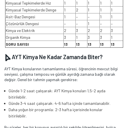
Kimyasal Tepkimelerde Hız
1
1
1
1
1
Kimyasal Tepkimelerde Denge
1
2
1
1
1
Asit-Baz Dengesi
1
–
–
1
1
Çözünürlük Dengesi
–
–
1
–
–
Kimya ve Elektrik
2
3
2
2
3
Organik Kimya
3
1
3
3
1
SORU SAYISI
13
13
13
13
13
AYT Kimya Ne Kadar Zamanda Biter?
AYT Kimya konularının tamamlanma süresi, öğrencinin mevcut bilgi
seviyesi, çalışma temposu ve günlük ayırdığı zamana bağlı olarak
değişir. Genel bir tahmin yapmak gerekirse:
Günde 1-2 saat çalışarak: AYT Kimya konuları 1,5-2 ayda
bitirilebilir.
Günde 3-4 saat çalışarak: 4-6 hafta içinde tamamlanabilir.
Daha yoğun bir programla: 2-3 hafta içerisinde konular
bitirilebilir.
Bu süreler, her bir konunun ayrıntılı bir şekilde öğrenilmesini, bolca