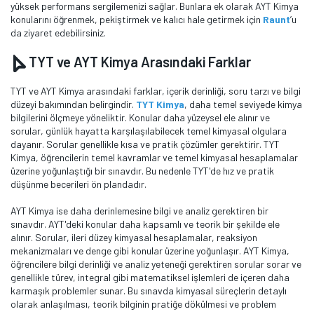
yüksek performans sergilemenizi sağlar. Bunlara ek olarak AYT Kimya
konularını öğrenmek, pekiştirmek ve kalıcı hale getirmek için
Raunt
’u
da ziyaret edebilirsiniz.
TYT ve AYT Kimya Arasındaki Farklar
TYT ve AYT Kimya arasındaki farklar, içerik derinliği, soru tarzı ve bilgi
düzeyi bakımından belirgindir.
TYT Kimya
, daha temel seviyede kimya
bilgilerini ölçmeye yöneliktir. Konular daha yüzeysel ele alınır ve
sorular, günlük hayatta karşılaşılabilecek temel kimyasal olgulara
dayanır. Sorular genellikle kısa ve pratik çözümler gerektirir. TYT
Kimya, öğrencilerin temel kavramlar ve temel kimyasal hesaplamalar
üzerine yoğunlaştığı bir sınavdır. Bu nedenle TYT'de hız ve pratik
düşünme becerileri ön plandadır.
AYT Kimya ise daha derinlemesine bilgi ve analiz gerektiren bir
sınavdır. AYT'deki konular daha kapsamlı ve teorik bir şekilde ele
alınır. Sorular, ileri düzey kimyasal hesaplamalar, reaksiyon
mekanizmaları ve denge gibi konular üzerine yoğunlaşır. AYT Kimya,
öğrencilere bilgi derinliği ve analiz yeteneği gerektiren sorular sorar ve
genellikle türev, integral gibi matematiksel işlemleri de içeren daha
karmaşık problemler sunar. Bu sınavda kimyasal süreçlerin detaylı
olarak anlaşılması, teorik bilginin pratiğe dökülmesi ve problem