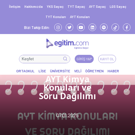
İletişim
Hakkımızda
YKS Sayaç
TYT Sayaç
AYT Sayaç
LGS Sayaç
TYT Konuları
AYT Konuları
Bizi Takip Edin:
GIRIŞ YAP
KAYIT OL
AYT Kimya
Konuları ve
Soru Dağılımı
07.01.2025