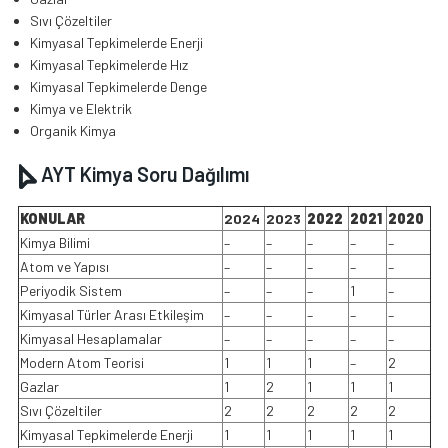
Sıvı Çözeltiler
Kimyasal Tepkimelerde Enerji
Kimyasal Tepkimelerde Hız
Kimyasal Tepkimelerde Denge
Kimya ve Elektrik
Organik Kimya
AYT Kimya Soru Dağılımı
KONULAR
2024
2023
2022
2021
2020
Kimya Bilimi
–
–
–
–
–
Atom ve Yapısı
–
–
–
–
–
Periyodik Sistem
–
–
–
1
–
Kimyasal Türler Arası Etkileşim
–
–
–
–
–
Kimyasal Hesaplamalar
–
–
–
–
–
Modern Atom Teorisi
1
1
1
–
2
Gazlar
1
2
1
1
1
Sıvı Çözeltiler
2
2
2
2
2
Kimyasal Tepkimelerde Enerji
1
1
1
1
1