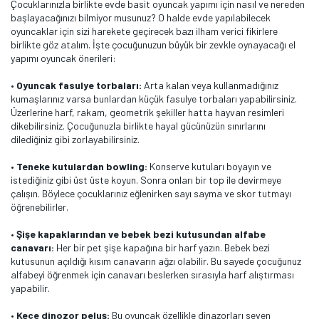
Çocuklarınızla birlikte evde basit oyuncak yapımı için nasıl ve nereden
başlayacağınızı bilmiyor musunuz? O halde evde yapılabilecek
oyuncaklar için sizi harekete geçirecek bazı ilham verici fikirlere
birlikte göz atalım. İşte çocuğunuzun büyük bir zevkle oynayacağı el
yapımı oyuncak önerileri:
•
Oyuncak fasulye torbaları:
Arta kalan veya kullanmadığınız
kumaşlarınız varsa bunlardan küçük fasulye torbaları yapabilirsiniz.
Üzerlerine harf, rakam, geometrik şekiller hatta hayvan resimleri
dikebilirsiniz. Çocuğunuzla birlikte hayal gücünüzün sınırlarını
dilediğiniz gibi zorlayabilirsiniz.
•
Teneke kutulardan bowling:
Konserve kutuları boyayın ve
istediğiniz gibi üst üste koyun. Sonra onları bir top ile devirmeye
çalışın. Böylece çocuklarınız eğlenirken sayı sayma ve skor tutmayı
öğrenebilirler.
•
Şişe kapaklarından ve bebek bezi kutusundan alfabe
canavarı:
Her bir pet şişe kapağına bir harf yazın. Bebek bezi
kutusunun açıldığı kısım canavarın ağzı olabilir. Bu sayede çocuğunuz
alfabeyi öğrenmek için canavarı beslerken sırasıyla harf alıştırması
yapabilir.
•
Keçe dinozor peluş:
Bu oyuncak özellikle dinazorları seven