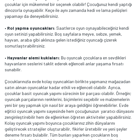
çocuklar için mükemmel bir seçenek olabilir! Çocuğunuz kendi yaptığı
dinozorla oynayabilir. Keçe ile aynı zamanda kedi ve lama pelüşleri
yapamayı da deneyebilirsiniz.
•
Rol yapma oyuncakları:
Saatlerce oyun oynayabileceğiniz kendi
oyun setinizi yapabilirsiniz. Boş sayfalara meyve, sebze, yemek,
hayvan, araba gibi aklınıza gelen istediğiniz oyuncağı çizerek
somutlaştırabilirsiniz.
•
Hayvanlar alemi kuklaları:
Bu oyuncak çocuklara en sevdikleri
hayvanların seslerini taklit ederek eğlenceli anlar yaşama fırsatı
sunabilir.
Çocuklarınızla evde kolay oyuncakları birlikte yapmanız mağazadan
satın alınan oyuncaklar kadar etkili ve eğlenceli olabilir. Ayrıca,
çocuklar basit oyuncak yapımı sürecinin bir parçası olabilir. Örneğin;
oyuncak parçalarının renklerini, biçimlerini seçebilir ve malzemelerin
yeni bir şey yapmak için nasıl bir araya geldiğini öğrenebilirler. Evde
eğitici oyuncak yapımı sayesinde hem çocuğunuzun yaratıcı dünyasını
zenginleştirebilir hem de eğlenirken öğreten aktiviteler yapabilirsiniz.
Kolay oyuncak yapımı boyunca çocuklarınız zihin dünyalarını
geliştirecek stratejiler oluşturabilir, fikirler üretebilir ve yeni şeyler
deneme fırsatı bulabilir. Tüm bunları yaparken çocukların boş