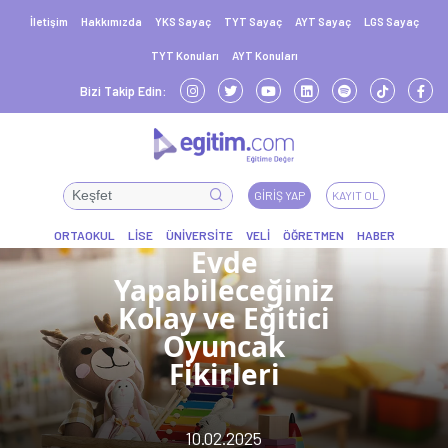
İletişim
Hakkımızda
YKS Sayaç
TYT Sayaç
AYT Sayaç
LGS Sayaç
TYT Konuları
AYT Konuları
Bizi Takip Edin:
GIRIŞ YAP
KAYIT OL
Evde
Yapabileceğiniz
Kolay ve Eğitici
Oyuncak
Fikirleri
10.02.2025