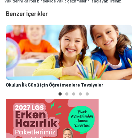
vakitlerini kaliteli bir şekilde vakit geçirmelerini sağlayabilirsiniz.
Benzer İçerikler
Okulun İlk Günü için Öğretmenlere Tavsiyeler
O