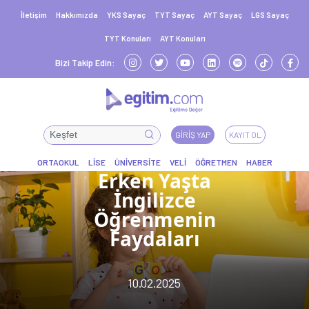
İletişim
Hakkımızda
YKS Sayaç
TYT Sayaç
AYT Sayaç
LGS Sayaç
TYT Konuları
AYT Konuları
Bizi Takip Edin:
GIRIŞ YAP
KAYIT OL
Erken Yaşta
İngilizce
Öğrenmenin
Faydaları
10.02.2025