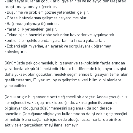
• Bilgisayar kullanan çocuklar bilgiye en hızlı ve kolay yoldan ulaşarak
araştırma yapmayı öğrenirler.
• Düşünme ve problem çözme yetenekleri gelişir.
• Görsel hafızalarının gelişmesine yardımcı olur.
• Bağımsız çalışmayı öğrenirler.
• Yaratıcılık yetenekleri gelişir.
• Teknolojinin önemini daha yakından kavrarlar ve uygulayarak
kontrollü bir şekilde ondan yararlanma fırsatı yakalarlar.
• Ezberci eğitim yerine, anlayarak ve sorgulayarak öğrenmeyi
kolaylaştırır.
Günümüzde pek çok meslek, bilgisayar ve teknolojinin faydalarından
yararlanılarak yürütülmektedir. Hatta bu dönemde bilgisayar sevgisi
daha yüksek olan çocuklar, meslek seçimlerinde bilgisayarı temel alan
grafik tasarımı, IT, yazılım, oyun geliştirme, veri bilimi gibi alanlara
yönelebilirler.
Çocuklar için bilgisayar elbette eğlenceli bir araçtır. Ancak çocuğunuz
her eğlenceli vakit geçirmek istediğinde, aklına gelen ilk unsurun
bilgisayar olduğunu düşünmemesini sağlamak da son derece
önemlidir. Çocuğunuz bilgisayarı kullanmadan da iyi vakit geçireceğini
bilmelidir. Bunu sağlamak için, evde olduğunuz zamanlarda birlikte
aktiviteler gerçekleştirmeyi ihmal etmeyin.