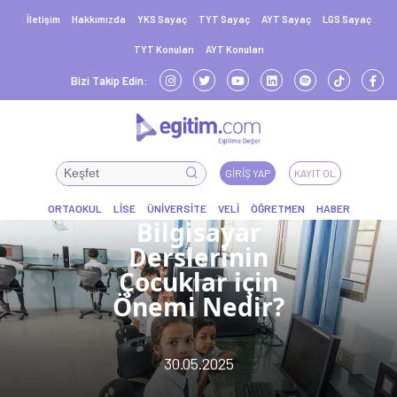
İletişim
Hakkımızda
YKS Sayaç
TYT Sayaç
AYT Sayaç
LGS Sayaç
TYT Konuları
AYT Konuları
Bizi Takip Edin:
GIRIŞ YAP
KAYIT OL
Bilgisayar
Derslerinin
Çocuklar için
Önemi Nedir?
30.05.2025