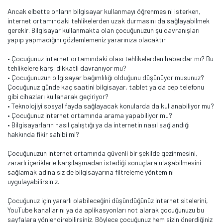
Ancak elbette onların bilgisayar kullanmayı öğrenmesini isterken,
internet ortamındaki tehlikelerden uzak durmasını da sağlayabilmek
gerekir. Bilgisayar kullanmakta olan çocuğunuzun şu davranışları
yapıp yapmadığını gözlemlemeniz yararınıza olacaktır:
• Çocuğunuz internet ortamındaki olası tehlikelerden haberdar mı? Bu
tehlikelere karşı dikkatli davranıyor mu?
• Çocuğunuzun bilgisayar bağımlılığı olduğunu düşünüyor musunuz?
Çocuğunuz günde kaç saatini bilgisayar, tablet ya da cep telefonu
gibi cihazları kullanarak geçiriyor?
• Teknolojiyi sosyal fayda sağlayacak konularda da kullanabiliyor mu?
• Çocuğunuz internet ortamında arama yapabiliyor mu?
• Bilgisayarların nasıl çalıştığı ya da internetin nasıl sağlandığı
hakkında fikir sahibi mi?
Çocuğunuzun internet ortamında güvenli bir şekilde gezinmesini,
zararlı içeriklerle karşılaşmadan istediği sonuçlara ulaşabilmesini
sağlamak adına siz de bilgisayarına filtreleme yöntemini
uygulayabilirsiniz.
Çocuğunuz için yararlı olabileceğini düşündüğünüz internet sitelerini,
YouTube kanallarını ya da aplikasyonları not alarak çocuğunuzu bu
sayfalara yönlendirebilirsiniz. Böylece çocuğunuz hem sizin önerdiğiniz