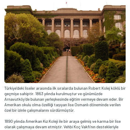
Türkiye’deki liseler arasında ilk sıralarda bulunan Robert Kolej köklü bir
geçmişe sahiptir. 1863 yılında kurulmuştur ve günümüzde
Arnavutköy’de bulunan yerleşkesinde eğitim vermeye devam eder. Bir
Amerikan okulu olma özelliği taşıyan lise Osmanlı döneminde verilen
özel bir izinle çalışmalarını sürdürmüştür.
1890 yılında Amerikan Kız Koleji ile bir araya gelmiş ve karma bir lise
olarak çalışmaya devam etmiştir. Vehbi Koç Vakfı’nın destekleriyle