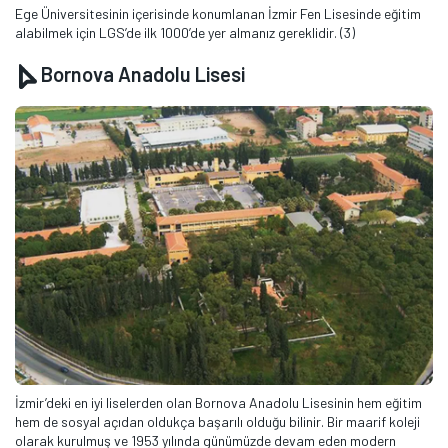
Ege Üniversitesinin içerisinde konumlanan İzmir Fen Lisesinde eğitim
alabilmek için LGS’de ilk 1000’de yer almanız gereklidir. (3)
Bornova Anadolu Lisesi
İzmir’deki en iyi liselerden olan Bornova Anadolu Lisesinin hem eğitim
hem de sosyal açıdan oldukça başarılı olduğu bilinir. Bir maarif koleji
olarak kurulmuş ve 1953 yılında günümüzde devam eden modern