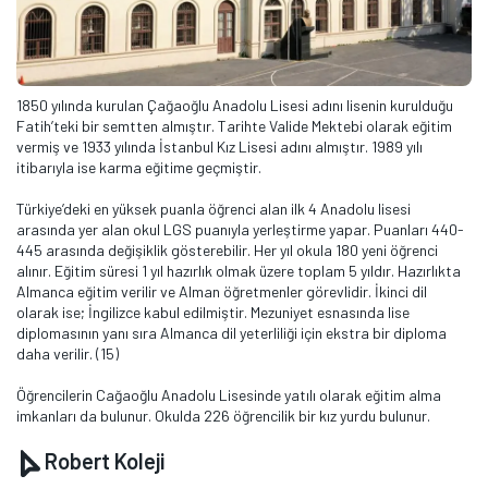
1850 yılında kurulan Çağaoğlu Anadolu Lisesi adını lisenin kurulduğu
Fatih’teki bir semtten almıştır. Tarihte Valide Mektebi olarak eğitim
vermiş ve 1933 yılında İstanbul Kız Lisesi adını almıştır. 1989 yılı
itibarıyla ise karma eğitime geçmiştir.
Türkiye’deki en yüksek puanla öğrenci alan ilk 4 Anadolu lisesi
arasında yer alan okul LGS puanıyla yerleştirme yapar. Puanları 440-
445 arasında değişiklik gösterebilir. Her yıl okula 180 yeni öğrenci
alınır. Eğitim süresi 1 yıl hazırlık olmak üzere toplam 5 yıldır. Hazırlıkta
Almanca eğitim verilir ve Alman öğretmenler görevlidir. İkinci dil
olarak ise; İngilizce kabul edilmiştir. Mezuniyet esnasında lise
diplomasının yanı sıra Almanca dil yeterliliği için ekstra bir diploma
daha verilir. (15)
Öğrencilerin Cağaoğlu Anadolu Lisesinde yatılı olarak eğitim alma
imkanları da bulunur. Okulda 226 öğrencilik bir kız yurdu bulunur.
Robert Koleji