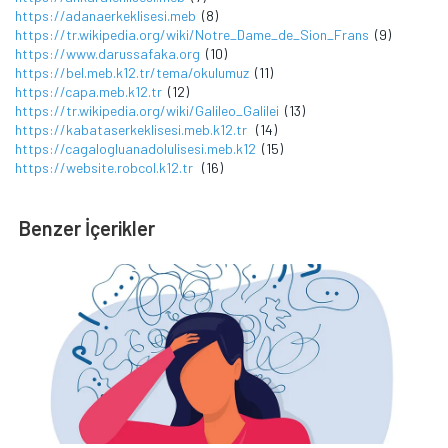
https://adanaerkeklisesi.meb
(8)
https://tr.wikipedia.org/wiki/Notre_Dame_de_Sion_Frans
(9)
https://www.darussafaka.org
(10)
https://bel.meb.k12.tr/tema/okulumuz
(11)
https://capa.meb.k12.tr
(12)
https://tr.wikipedia.org/wiki/Galileo_Galilei
(13)
https://kabataserkeklisesi.meb.k12.tr
(14)
https://cagalogluanadolulisesi.meb.k12
(15)
https://website.robcol.k12.tr
(16)
Benzer İçerikler