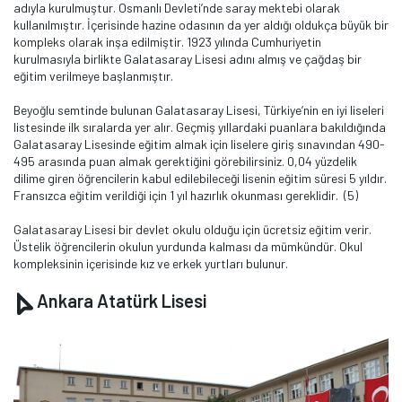
adıyla kurulmuştur. Osmanlı Devleti’nde saray mektebi olarak
kullanılmıştır. İçerisinde hazine odasının da yer aldığı oldukça büyük bir
kompleks olarak inşa edilmiştir. 1923 yılında Cumhuriyetin
kurulmasıyla birlikte Galatasaray Lisesi adını almış ve çağdaş bir
eğitim verilmeye başlanmıştır.
Beyoğlu semtinde bulunan Galatasaray Lisesi, Türkiye’nin en iyi liseleri
listesinde ilk sıralarda yer alır. Geçmiş yıllardaki puanlara bakıldığında
Galatasaray Lisesinde eğitim almak için liselere giriş sınavından 490-
495 arasında puan almak gerektiğini görebilirsiniz. 0,04 yüzdelik
dilime giren öğrencilerin kabul edilebileceği lisenin eğitim süresi 5 yıldır.
Fransızca eğitim verildiği için 1 yıl hazırlık okunması gereklidir. (5)
Galatasaray Lisesi bir devlet okulu olduğu için ücretsiz eğitim verir.
Üstelik öğrencilerin okulun yurdunda kalması da mümkündür. Okul
kompleksinin içerisinde kız ve erkek yurtları bulunur.
Ankara Atatürk Lisesi