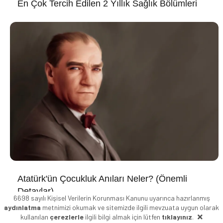
En Çok Tercih Edilen 2 Yıllık Sağlık Bölümleri
Atatürk'ün Çocukluk Anıları Neler? (Önemli
Detaylar)
6698 sayılı Kişisel Verilerin Korunması Kanunu uyarınca hazırlanmış
aydınlatma
metnimizi okumak ve sitemizde ilgili mevzuata uygun olarak
kullanılan
çerezlerle
ilgili bilgi almak için lütfen
tıklayınız
.