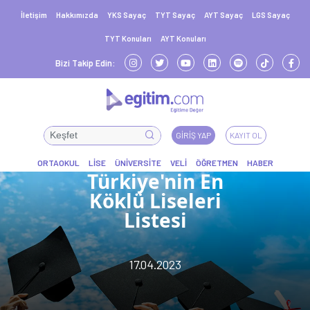
İletişim
Hakkımızda
YKS Sayaç
TYT Sayaç
AYT Sayaç
LGS Sayaç
TYT Konuları
AYT Konuları
Bizi Takip Edin:
GIRIŞ YAP
KAYIT OL
Türkiye'nin En
Köklü Liseleri
Listesi
17.04.2023