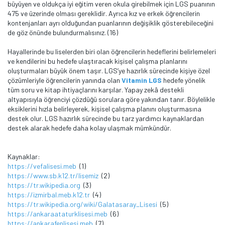
büyüyen ve oldukça iyi eğitim veren okula girebilmek için LGS puanının
475 ve üzerinde olması gereklidir. Ayrıca kız ve erkek öğrencilerin
kontenjanları ayrı olduğundan puanlarının değişiklik gösterebileceğini
de göz önünde bulundurmalısınız. (16)
Hayallerinde bu liselerden biri olan öğrencilerin hedeflerini belirlemeleri
ve kendilerini bu hedefe ulaştıracak kişisel çalışma planlarını
oluşturmaları büyük önem taşır. LGS’ye hazırlık sürecinde kişiye özel
çözümleriyle öğrencilerin yanında olan
Vitamin LGS
hedefe yönelik
tüm soru ve kitap ihtiyaçlarını karşılar. Yapay zekâ destekli
altyapısıyla öğrenciyi çözdüğü sorulara göre yakından tanır. Böylelikle
eksiklerini hızla belirleyerek, kişisel çalışma planını oluşturmasına
destek olur. LGS hazırlık sürecinde bu tarz yardımcı kaynaklardan
destek alarak hedefe daha kolay ulaşmak mümkündür.
Kaynaklar:
https://vefalisesi.meb
(1)
https://www.sb.k12.tr/lisemiz
(2)
https://tr.wikipedia.org
(3)
https://izmirbal.meb.k12.tr
(4)
https://tr.wikipedia.org/wiki/Galatasaray_Lisesi
(5)
https://ankaraataturklisesi.meb
(6)
https://ankarafenlisesi.meb
(7)