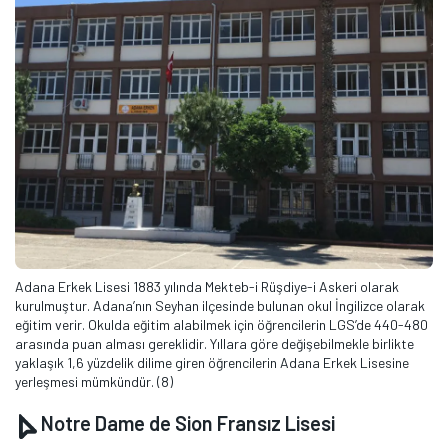
Adana Erkek Lisesi 1883 yılında Mekteb-i Rüşdiye-i Askeri olarak
kurulmuştur. Adana’nın Seyhan ilçesinde bulunan okul İngilizce olarak
eğitim verir. Okulda eğitim alabilmek için öğrencilerin LGS’de 440-480
arasında puan alması gereklidir. Yıllara göre değişebilmekle birlikte
yaklaşık 1,6 yüzdelik dilime giren öğrencilerin Adana Erkek Lisesine
yerleşmesi mümkündür. (8)
Notre Dame de Sion Fransız Lisesi