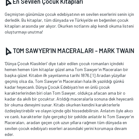
En Sevilen Çocuk Kitapları
Geçmişten günümüze çocuk edebiyatının en sevilen eserlerini senin için
derledik. Bu kitaplar, tüm dünyada ve Türkiye’de en beğenilen çocuk
kitapları arasında yer alıyor. Okurken notlarını alıp kendi okuma listeni
oluşturmayı unutma!
TOM SAWYER’IN MACERALARI - MARK TWAIN
‘Dünya Çocuk Klasikleri’ diye tabir edilen çocuk romanları içindeki
hemen hemen tüm kitaplar güzel ama Tom Sawyer’ın Maceraları bir
başka güzel. Kitabın ilk yayınlanma tarihi 1876.[1] Aradan yüzyıllar
geçmiş olsa da, Tom Sawyer’ın Maceraları hala ilk yazıldığı günkü
kadar heyecanlı. Dünya Çocuk Edebiyatı’nın en ünlü çocuk
karakterlerinden biri olan Tom Sawyer, oldukça afacan ama bir o
kadar da akıllı bir çocuktur. Atıldığı maceralarla sonuna dek heyecanlı
bir okuma deneyimi sunar. Kitabı okurken kendini karakterlerle
özdeşleştirebilir ve olayın içinde gibi hissedebilirsin. Anlatım öyle akıcı
ve canlı, karakterler öyle gerçekçi bir şekilde anlatılır ki Tom Sawyer’ın
Maceraları, aradan geçen çok uzun yıllara rağmen tüm dünyada en
sevilen çocuk edebiyatı eserleri arasındaki yerini korumaya devam
eder.