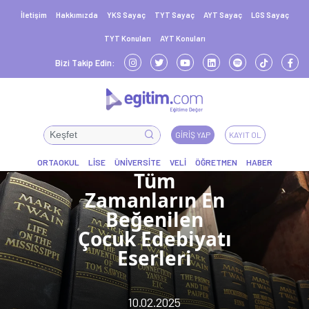
İletişim
Hakkımızda
YKS Sayaç
TYT Sayaç
AYT Sayaç
LGS Sayaç
TYT Konuları
AYT Konuları
Bizi Takip Edin:
GIRIŞ YAP
KAYIT OL
Tüm
Zamanların En
Beğenilen
Çocuk Edebiyatı
Eserleri
10.02.2025