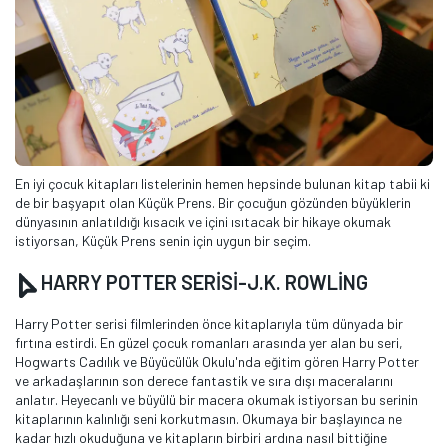
En iyi çocuk kitapları listelerinin hemen hepsinde bulunan kitap tabii ki
de bir başyapıt olan Küçük Prens. Bir çocuğun gözünden büyüklerin
dünyasının anlatıldığı kısacık ve içini ısıtacak bir hikaye okumak
istiyorsan, Küçük Prens senin için uygun bir seçim.
HARRY POTTER SERİSİ-J.K. ROWLİNG
Harry Potter serisi filmlerinden önce kitaplarıyla tüm dünyada bir
fırtına estirdi. En güzel çocuk romanları arasında yer alan bu seri,
Hogwarts Cadılık ve Büyücülük Okulu'nda eğitim gören Harry Potter
ve arkadaşlarının son derece fantastik ve sıra dışı maceralarını
anlatır. Heyecanlı ve büyülü bir macera okumak istiyorsan bu serinin
kitaplarının kalınlığı seni korkutmasın. Okumaya bir başlayınca ne
kadar hızlı okuduğuna ve kitapların birbiri ardına nasıl bittiğine