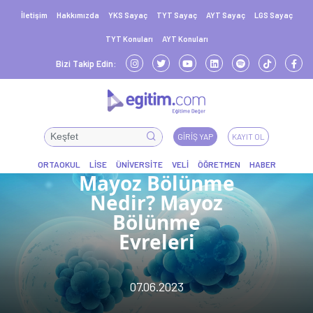
İletişim
Hakkımızda
YKS Sayaç
TYT Sayaç
AYT Sayaç
LGS Sayaç
TYT Konuları
AYT Konuları
Bizi Takip Edin:
GIRIŞ YAP
KAYIT OL
Mayoz Bölünme
Nedir? Mayoz
Bölünme
Evreleri
07.06.2023