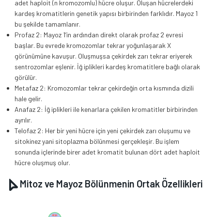
adet haploit (n kromozomlu) hücre oluşur. Oluşan hücrelerdeki
kardeş kromatitlerin genetik yapısı birbirinden farklıdır. Mayoz 1
bu şekilde tamamlanır.
Profaz 2: Mayoz 1’in ardından direkt olarak profaz 2 evresi
başlar. Bu evrede kromozomlar tekrar yoğunlaşarak X
görünümüne kavuşur. Oluşmuşsa çekirdek zarı tekrar eriyerek
sentrozomlar eşlenir. İğ iplikleri kardeş kromatitlere bağlı olarak
görülür.
Metafaz 2: Kromozomlar tekrar çekirdeğin orta kısmında dizili
hale gelir.
Anafaz 2: İğ iplikleri ile kenarlara çekilen kromatitler birbirinden
ayrılır.
Telofaz 2: Her bir yeni hücre için yeni çekirdek zarı oluşumu ve
sitokinez yani sitoplazma bölünmesi gerçekleşir. Bu işlem
sonunda içlerinde birer adet kromatit bulunan dört adet haploit
hücre oluşmuş olur.
Mitoz ve Mayoz Bölünmenin Ortak Özellikleri