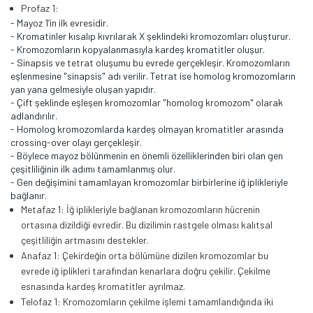
Profaz 1:
-
Mayoz 1’in ilk evresidir.
-
Kromatinler kısalıp kıvrılarak X şeklindeki kromozomları oluşturur.
-
Kromozomların kopyalanmasıyla kardeş kromatitler oluşur.
-
Sinapsis ve tetrat oluşumu bu evrede gerçekleşir. Kromozomların
eşlenmesine "sinapsis" adı verilir. Tetrat ise homolog kromozomların
yan yana gelmesiyle oluşan yapıdır.
-
Çift şeklinde eşleşen kromozomlar "homolog kromozom" olarak
adlandırılır.
-
Homolog kromozomlarda kardeş olmayan kromatitler arasında
crossing-over olayı gerçekleşir.
-
Böylece mayoz bölünmenin en önemli özelliklerinden biri olan gen
çeşitliliğinin ilk adımı tamamlanmış olur.
-
Gen değişimini tamamlayan kromozomlar birbirlerine iğ iplikleriyle
bağlanır.
Metafaz 1: İğ iplikleriyle bağlanan kromozomların hücrenin
ortasına dizildiği evredir. Bu dizilimin rastgele olması kalıtsal
çeşitliliğin artmasını destekler.
Anafaz 1: Çekirdeğin orta bölümüne dizilen kromozomlar bu
evrede iğ iplikleri tarafından kenarlara doğru çekilir. Çekilme
esnasında kardeş kromatitler ayrılmaz.
Telofaz 1: Kromozomların çekilme işlemi tamamlandığında iki