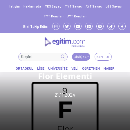
İletişim
Hakkımızda
YKS Sayaç
TYT Sayaç
AYT Sayaç
LGS Sayaç
TYT Konuları
AYT Konuları
Bizi Takip Edin:
GIRIŞ YAP
KAYIT OL
Flor Elementi
21.11.2024