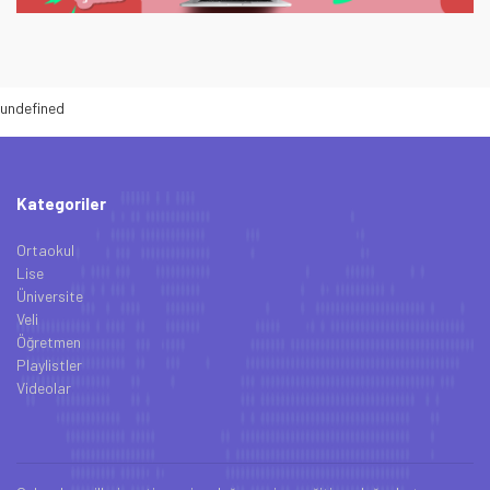
undefined
Kategoriler
Ortaokul
Lise
Üniversite
Veli
Öğretmen
Playlistler
Videolar