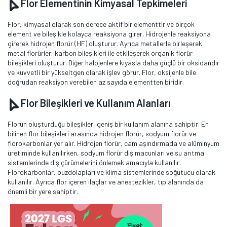
Flor Elementinin Kimyasal Tepkimeleri
Flor, kimyasal olarak son derece aktif bir elementtir ve birçok
element ve bileşikle kolayca reaksiyona girer. Hidrojenle reaksiyona
girerek hidrojen florür (HF) oluşturur. Ayrıca metallerle birleşerek
metal florürler, karbon bileşikleri ile etkileşerek organik florür
bileşikleri oluşturur. Diğer halojenlere kıyasla daha güçlü bir oksidandır
ve kuvvetli bir yükseltgen olarak işlev görür. Flor, oksijenle bile
doğrudan reaksiyon verebilen az sayıda elementten biridir.
Flor Bileşikleri ve Kullanım Alanları
Florun oluşturduğu bileşikler, geniş bir kullanım alanına sahiptir. En
bilinen flor bileşikleri arasında hidrojen florür, sodyum florür ve
florokarbonlar yer alır. Hidrojen florür, cam aşındırmada ve alüminyum
üretiminde kullanılırken, sodyum florür diş macunları ve su arıtma
sistemlerinde diş çürümelerini önlemek amacıyla kullanılır.
Florokarbonlar, buzdolapları ve klima sistemlerinde soğutucu olarak
kullanılır. Ayrıca flor içeren ilaçlar ve anestezikler, tıp alanında da
önemli bir yere sahiptir.