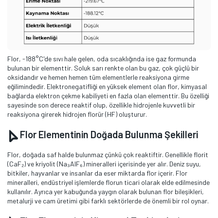
Flor, -188°C'de sıvı hale gelen, oda sıcaklığında ise gaz formunda
bulunan bir elementtir. Soluk sarı renkte olan bu gaz, çok güçlü bir
oksidandır ve hemen hemen tüm elementlerle reaksiyona girme
eğilimindedir. Elektronegatifliği en yüksek element olan flor, kimyasal
bağlarda elektron çekme kabiliyeti en fazla olan elementtir. Bu özelliği
sayesinde son derece reaktif olup, özellikle hidrojenle kuvvetli bir
reaksiyona girerek hidrojen florür (HF) oluşturur.
Flor Elementinin Doğada Bulunma Şekilleri
Flor, doğada saf halde bulunmaz çünkü çok reaktiftir. Genellikle florit
(CaF₂) ve kriyolit (Na₃AlF₆) mineralleri içerisinde yer alır. Deniz suyu,
bitkiler, hayvanlar ve insanlar da eser miktarda flor içerir. Flor
mineralleri, endüstriyel işlemlerde florun ticari olarak elde edilmesinde
kullanılır. Ayrıca yer kabuğunda yaygın olarak bulunan flor bileşikleri,
metalurji ve cam üretimi gibi farklı sektörlerde de önemli bir rol oynar.