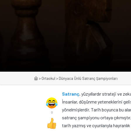
>
Ortaokul
>
Dünyaca Ünlü Satranç Şampiyonları
Satranç
, yüzyıllardır strateji ve z
İnsanlar, düşünme yeteneklerini geli
yönelmişlerdir. Tarih boyunca bu ala
0
satranç şampiyonu ortaya çıkmıştır.
tarih yazmış ve oyunlarıyla hayranlı