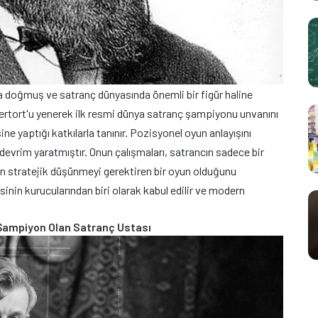
da doğmuş ve satranç dünyasında önemli bir figür haline
kertort'u yenerek ilk resmi dünya satranç şampiyonu unvanını
ne yaptığı katkılarla tanınır. Pozisyonel oyun anlayışını
 devrim yaratmıştır. Onun çalışmaları, satrancın sadece bir
in stratejik düşünmeyi gerektiren bir oyun olduğunu
sinin kurucularından biri olarak kabul edilir ve modern
Şampiyon Olan Satranç Ustası