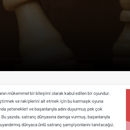
ekanın mükemmel bir bileşimi olarak kabul edilen bir oyundur.
ştirmek ve rakiplerini alt etmek için bu karmaşık oyuna
nda yetenekleri ve başarılarıyla adını duyurmuş pek çok
 Bu yazıda, satranç dünyasına damga vurmuş, başarılarıyla
k uyandırmış dünyaca ünlü satranç şampiyonlarını tanıtacağız.