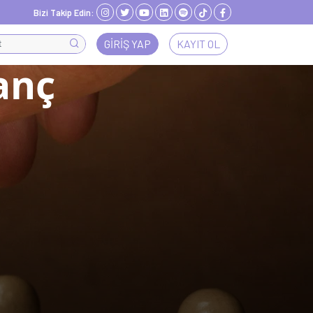
Bizi Takip Edin:
GIRIŞ YAP
KAYIT OL
anç