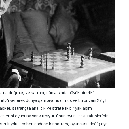
ya'da doğmuş ve satranç dünyasında büyük bir etki
einitz'i yenerek dünya şampiyonu olmuş ve bu unvanı 27 yıl
sker, satrançta analitik ve stratejik bir yaklaşımı
erini oyununa yansıtmıştır. Onun oyun tarzı, rakiplerinin
e kuruluydu. Lasker, sadece bir satranç oyuncusu değil; aynı