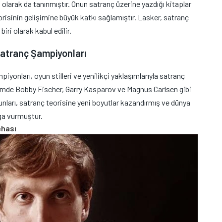
larak da tanınmıştır. Onun satranç üzerine yazdığı kitaplar
teorisinin gelişimine büyük katkı sağlamıştır. Lasker, satranç
iri olarak kabul edilir.
tranç Şampiyonları
nları, oyun stilleri ve yenilikçi yaklaşımlarıyla satranç
emde Bobby Fischer, Garry Kasparov ve Magnus Carlsen gibi
yunları, satranç teorisine yeni boyutlar kazandırmış ve dünya
ga vurmuştur.
ehası