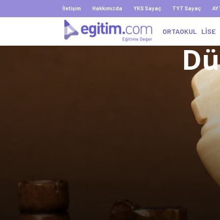
İletişim
Hakkımızda
YKS Sayaç
TYT Sayaç
AY
ORTAOKUL
LİSE
Dü