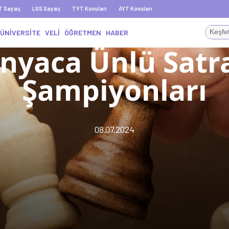
T Sayaç
LGS Sayaç
TYT Konuları
AYT Konuları
ÜNİVERSİTE
VELİ
ÖĞRETMEN
HABER
nyaca Ünlü Satr
Şampiyonları
08.07.2024