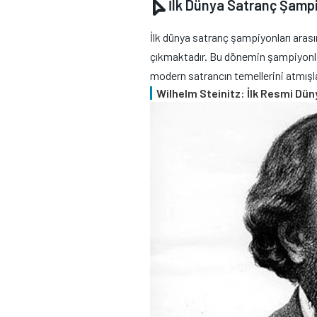
İlk Dünya Satranç Şampi
İlk dünya satranç şampiyonları aras
çıkmaktadır. Bu dönemin şampiyonları,
modern satrancın temellerini atmışla
Wilhelm Steinitz: İlk Resmi D