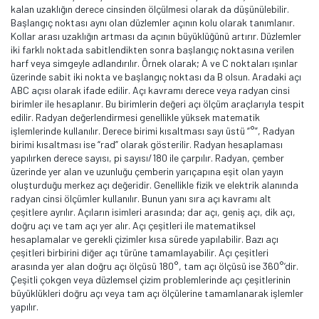
kalan uzaklığın derece cinsinden ölçülmesi olarak da düşünülebilir.
Başlangıç noktası aynı olan düzlemler açının kolu olarak tanımlanır.
Kollar arası uzaklığın artması da açının büyüklüğünü artırır. Düzlemler
iki farklı noktada sabitlendikten sonra başlangıç noktasına verilen
harf veya simgeyle adlandırılır. Örnek olarak; A ve C noktaları ışınlar
üzerinde sabit iki nokta ve başlangıç noktası da B olsun. Aradaki açı
ABC açısı olarak ifade edilir. Açı kavramı derece veya radyan cinsi
birimler ile hesaplanır. Bu birimlerin değeri açı ölçüm araçlarıyla tespit
edilir. Radyan değerlendirmesi genellikle yüksek matematik
işlemlerinde kullanılır. Derece birimi kısaltması sayı üstü “°”, Radyan
birimi kısaltması ise “rad” olarak gösterilir. Radyan hesaplaması
yapılırken derece sayısı, pi sayısı/180 ile çarpılır. Radyan, çember
üzerinde yer alan ve uzunluğu çemberin yarıçapına eşit olan yayın
oluşturduğu merkez açı değeridir. Genellikle fizik ve elektrik alanında
radyan cinsi ölçümler kullanılır. Bunun yanı sıra açı kavramı alt
çeşitlere ayrılır. Açıların isimleri arasında; dar açı, geniş açı, dik açı,
doğru açı ve tam açı yer alır. Açı çeşitleri ile matematiksel
hesaplamalar ve gerekli çizimler kısa sürede yapılabilir. Bazı açı
çeşitleri birbirini diğer açı türüne tamamlayabilir. Açı çeşitleri
arasında yer alan doğru açı ölçüsü 180°, tam açı ölçüsü ise 360°’dir.
Çeşitli çokgen veya düzlemsel çizim problemlerinde açı çeşitlerinin
büyüklükleri doğru açı veya tam açı ölçülerine tamamlanarak işlemler
yapılır.