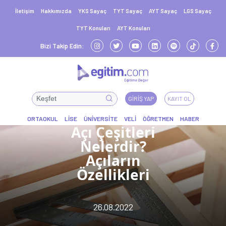
İletişim
Hakkımızda
YKS Sayaç
TYT Sayaç
AYT Sayaç
LGS Sayaç
TYT Konuları
AYT Konuları
Bizi Takip Edin:
GIRIŞ YAP
KAYIT OL
Açı Çeşitleri
Nelerdir?
Açıların
Özellikleri
26.08.2022