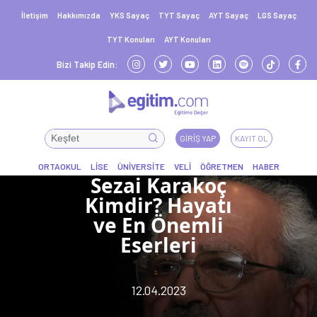
İletişim
Hakkımızda
YKS Sayaç
TYT Sayaç
AYT Sayaç
LGS Sayaç
TYT Konuları
AYT Konuları
Bizi Takip Edin:
GIRIŞ YAP
KAYIT OL
Sezai Karakoç
Kimdir? Hayatı
ve En Önemli
Eserleri
12.04.2023