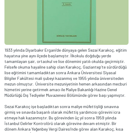
1933 yılında Diyarbakır Ergani’de dünyaya gelen Sezai Karakoç, eğitim
hayatına yine aynı ilçede başlamıştır. İlkokulu doğduğu yerde
tamamlayan şair, ortaokul ve lise dönemini yatılı okulda geçirmiştir.
Felsefe okuma hayaline sahip olan Karakoç, Gaziantep’te sürdürdüğü
lise eğitimini tamamladıktan sonra Ankara Üniversitesi Siyasal
Bilgiler Fakültesi mali şubeyi kazanmış ve 1955 yılında üniversiteden
mezun olmuştur. Üniversite mezuniyetinin hemen arkasından mecburi
hizmetini yerine getirmek amacı ile Maliye Bakanlığı Hazine Genel
Müdürlüğü Dış Tediyeler Muvazenesi Bölümünde görev başı yapmıştır.
Sezai Karakoç işe başladıktan sonra maliye müfettişliği sınavına
girmiş ve sınavda başarılı olarak müfettiş yardımcısı görevini icra
etmeye hak kazanmıştır. Bu görevinden üç yıl sonra 1959 yılında
İstanbul Gelirler Kontrolörü olarak görevine devam etmiştir. Bir
dönem Ankara Yeğenbey Vergi Dairesi’nde görev alan Karakoç, kısa