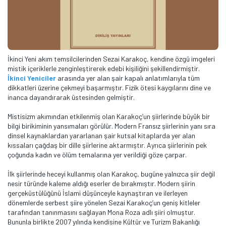
İkinci Yeni akım temsilcilerinden Sezai Karakoç, kendine özgü imgeleri
mistik içeriklerle zenginleştirerek edebi kişiliğini şekillendirmiştir.
İkinci Yeniciler
arasında yer alan şair kapalı anlatımlarıyla tüm
dikkatleri üzerine çekmeyi başarmıştır. Fizik ötesi kaygılarını dine ve
inanca dayandırarak üstesinden gelmiştir.
Mistisizm akımından etkilenmiş olan Karakoç’un şiirlerinde büyük bir
bilgi birikiminin yansımaları görülür. Modern Fransız şiirlerinin yanı sıra
dinsel kaynaklardan yararlanan şair kutsal kitaplarda yer alan
kıssaları çağdaş bir dille şiirlerine aktarmıştır. Ayrıca şiirlerinin pek
çoğunda kadın ve ölüm temalarına yer verildiği göze çarpar.
İlk şiirlerinde heceyi kullanmış olan Karakoç, bugüne yalnızca şiir değil
nesir türünde kaleme aldığı eserler de bırakmıştır. Modern şiirin
gerçeküstülüğünü İslami düşünceyle kaynaştıran ve ilerleyen
dönemlerde serbest şiire yönelen Sezai Karakoç’un geniş kitleler
tarafından tanınmasını sağlayan Mona Roza adlı şiiri olmuştur.
Bununla birlikte 2007 yılında kendisine Kültür ve Turizm Bakanlığı