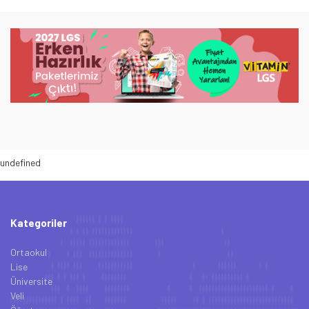
undefined
Kategoriler
Ortaokul
Lise
Üniversite
Veli