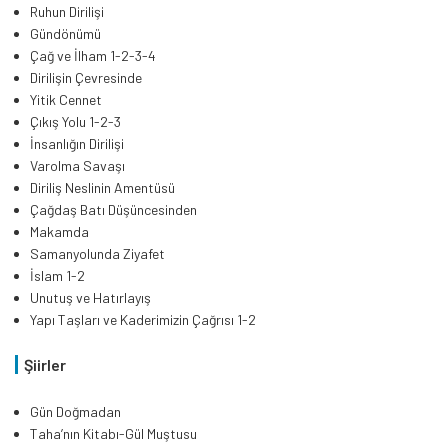
Ruhun Dirilişi
Gündönümü
Çağ ve İlham 1-2-3-4
Dirilişin Çevresinde
Yitik Cennet
Çıkış Yolu 1-2-3
İnsanlığın Dirilişi
Varolma Savaşı
Diriliş Neslinin Amentüsü
Çağdaş Batı Düşüncesinden
Makamda
Samanyolunda Ziyafet
İslam 1-2
Unutuş ve Hatırlayış
Yapı Taşları ve Kaderimizin Çağrısı 1-2
Şiirler
Gün Doğmadan
Taha’nın Kitabı-Gül Muştusu