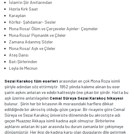
İslam’ın Şiir Anıtlarından
Hızırla Kırk Saat
Karayılan
Körfez- Şahdamar- Sesler
Mona Rosa/ Ölüm ve Çerçeveler Ayinler- Çeşmeler
Mona Rosa/ Pişmanlık ve Çileler
Zamana Adanmış Sözler
Mona Rosa/ Aşk ve Çileler
Ateş Dansı
Batı Şiirlerinden
Leyla ile Mecnun
Sezai Karakoç tüm eserleri
arasından en çok Mona Roza isimli
şiiriyle adından söz ettirmiştir. 1952 yılında kaleme alınan bu eser
şairin aşkını anlatan ve edebi kalitesiyle öne çıkan bir şiirdir. Hatta bu
aşk üzerine anlatılagelen
Cemal Süreya Sezai Karakoç hikayesi
bulunur. Şiirin her bir kıtasının ilk mısrasındaki harflere dikkat
edildiğinde bir akrostiş olduğu göze çarpar. Bir rivayete göre Cemal
Süreya ve Sezai Karakoç üniversite döneminde bu akrostişte adı
geçen Muazzez Akkaya isimli kadına aşık olmuştur. Birbirlerine
aşklarını anlatan iki şair arasında bu durum zamanla bir çekişmeye
dönüşmüştür. Her ikisi de kadına karşı olan duygularını dile getirmek