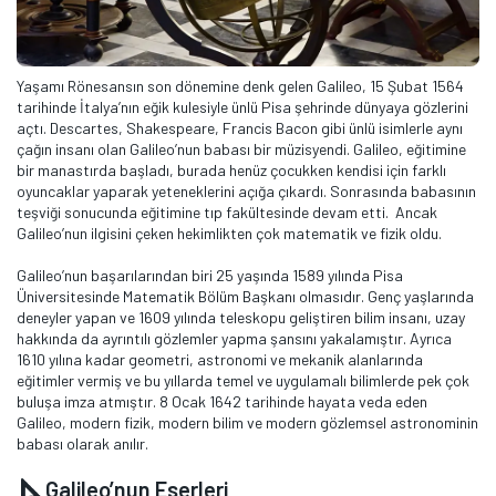
Yaşamı Rönesansın son dönemine denk gelen Galileo, 15 Şubat 1564
tarihinde İtalya’nın eğik kulesiyle ünlü Pisa şehrinde dünyaya gözlerini
açtı. Descartes, Shakespeare, Francis Bacon gibi ünlü isimlerle aynı
çağın insanı olan Galileo’nun babası bir müzisyendi. Galileo, eğitimine
bir manastırda başladı, burada henüz çocukken kendisi için farklı
oyuncaklar yaparak yeteneklerini açığa çıkardı. Sonrasında babasının
teşviği sonucunda eğitimine tıp fakültesinde devam etti. Ancak
Galileo’nun ilgisini çeken hekimlikten çok matematik ve fizik oldu.
Galileo’nun başarılarından biri 25 yaşında 1589 yılında Pisa
Üniversitesinde Matematik Bölüm Başkanı olmasıdır. Genç yaşlarında
deneyler yapan ve 1609 yılında teleskopu geliştiren bilim insanı, uzay
hakkında da ayrıntılı gözlemler yapma şansını yakalamıştır. Ayrıca
1610 yılına kadar geometri, astronomi ve mekanik alanlarında
eğitimler vermiş ve bu yıllarda temel ve uygulamalı bilimlerde pek çok
buluşa imza atmıştır. 8 Ocak 1642 tarihinde hayata veda eden
Galileo, modern fizik, modern bilim ve modern gözlemsel astronominin
babası olarak anılır.
Galileo’nun Eserleri