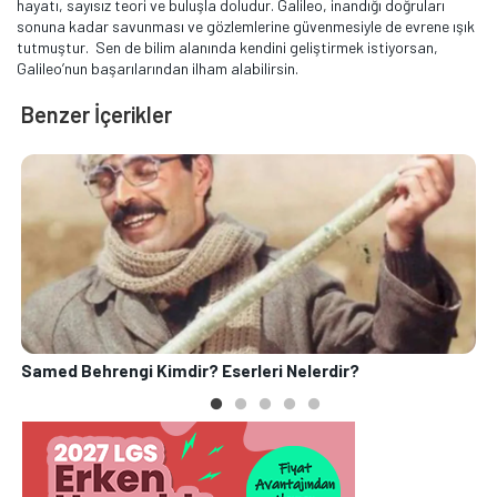
hayatı, sayısız teori ve buluşla doludur. Galileo, inandığı doğruları
sonuna kadar savunması ve gözlemlerine güvenmesiyle de evrene ışık
tutmuştur. Sen de bilim alanında kendini geliştirmek istiyorsan,
Galileo’nun başarılarından ilham alabilirsin.
Benzer İçerikler
Samed Behrengi Kimdir? Eserleri Nelerdir?
H