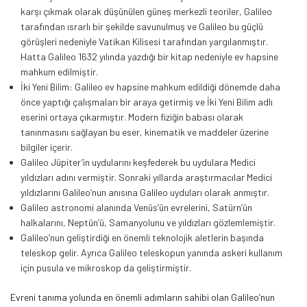
karşı çıkmak olarak düşünülen güneş merkezli teoriler, Galileo
tarafından ısrarlı bir şekilde savunulmuş ve Galileo bu güçlü
görüşleri nedeniyle Vatikan Kilisesi tarafından yargılanmıştır.
Hatta Galileo 1632 yılında yazdığı bir kitap nedeniyle ev hapsine
mahkum edilmiştir.
İki Yeni Bilim: Galileo ev hapsine mahkum edildiği dönemde daha
önce yaptığı çalışmaları bir araya getirmiş ve İki Yeni Bilim adlı
eserini ortaya çıkarmıştır. Modern fiziğin babası olarak
tanınmasını sağlayan bu eser, kinematik ve maddeler üzerine
bilgiler içerir.
Galileo Jüpiter’in uydularını keşfederek bu uydulara Medici
yıldızları adını vermiştir. Sonraki yıllarda araştırmacılar Medici
yıldızlarını Galileo’nun anısına Galileo uyduları olarak anmıştır.
Galileo astronomi alanında Venüs’ün evrelerini, Satürn’ün
halkalarını, Neptün’ü, Samanyolunu ve yıldızları gözlemlemiştir.
Galileo’nun geliştirdiği en önemli teknolojik aletlerin başında
teleskop gelir. Ayrıca Galileo teleskopun yanında askeri kullanım
için pusula ve mikroskop da geliştirmiştir.
Evreni tanıma yolunda en önemli adımların sahibi olan Galileo’nun