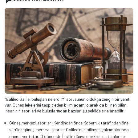
“Galileo Galilei buluşları nelerdir?” sorusunun oldukça zengin bir yanıtı
var. Güneş lekelerini tespit eden bilim adamı olarak da bilinen bilim
insanının teorileri ve buluşlarından bazıları şu şekilde sıralanabilir.
Güneş merkezli teoriler: Kendinden önce Kopernik tarafından öne
sürülen güneş merkezli teoriler Galileo’nun bilimsel çalışmalarında
önemli yer tutar. O dönemde İncil’in dünya merkezli sistemlerine