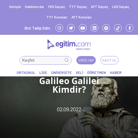
İletişim
Hakkımızda
YKS Sayaç
TYT Sayaç
AYT Sayaç
LGS Sayaç
TYT Konuları
AYT Konuları
Bizi Takip Edin:
GIRIŞ YAP
KAYIT OL
Galileo Galilei
Kimdir?
02.09.2022