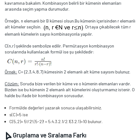
kavramına bakalım. Kombinasyon belirli bir kümenin elemanları
arasında seçim yapma durumudur.
Örneğin, n elemanlı bir B kümesi olsun.Bu kümenin içerisinden r elemanlı
alt kümeler seçilsin.
Ortaya çıkabilecek tüm r
elemanlı kümelerin sayısı kombinasyonla yapılır.
C(n,r) şeklinde sembolize edilir. Permütasyon kombinasyon
sorularında kullanılacak formül ise şu şekildedir:
Örnek:
C= {2,3,4,8,7} kümesinin 2 elemanlı alt küme sayısını bulunuz.
Çözüm:
Soruda bize verilen bir küme ve o kümenin elemanları vardır.
Bizden ise bu kümenin 2 elemanlı alt kümelerini oluşturmamız istenir. O
halde bu ifade bir kombinasyon sorusudur.
Formülde değerleri yazarak sonuca ulaşabilirsiniz.
s(C)=5 ise
C(5,2)= 5!/2!.(5-2)! = 5.4.3.2.1/2.1(3.2.1)=10 bulunur.
Gruplama ve Sıralama Farkı