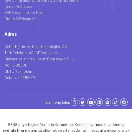
Üye Olmayanlara Yönelik Aydınlatma Metni
Çerez Politikası
KVKK Aydınlatma Metni
Gizlilik Sözleşmesi
Adres
Sebit Eğitim ve Bilgi Teknolojileri AŞ
Türk Telekom AR-GE Yerleşkesi
Üniversiteler Mah. İhsan Doğramacı Bulv.
No:15 06800
ODTÜ Teknokent
Ankara / TÜRKİYE
Bizi Takip Edin:
6698 sayılı Kişisel Verilerin Korunması Kanunu uyarınca hazırlanmış
aydınlatma
metnimizi okumak ve sitemizde ilgili mevzuata uygun olarak