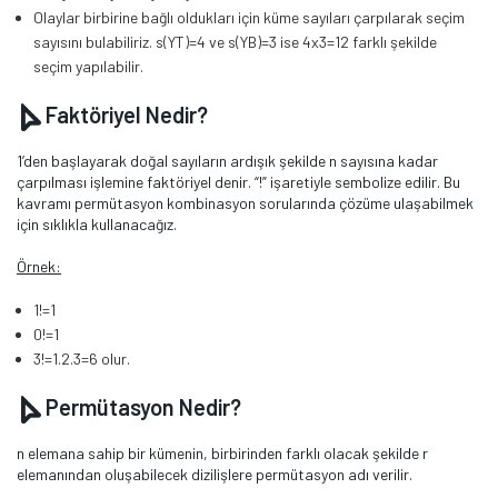
Olaylar birbirine bağlı oldukları için küme sayıları çarpılarak seçim
sayısını bulabiliriz. s(YT)=4 ve s(YB)=3 ise 4x3=12 farklı şekilde
seçim yapılabilir.
Faktöriyel Nedir?
1’den başlayarak doğal sayıların ardışık şekilde n sayısına kadar
çarpılması işlemine faktöriyel denir. “!” işaretiyle sembolize edilir. Bu
kavramı permütasyon kombinasyon sorularında çözüme ulaşabilmek
için sıklıkla kullanacağız.
Örnek:
1!=1
0!=1
3!=1.2.3=6 olur.
Permütasyon Nedir?
n elemana sahip bir kümenin, birbirinden farklı olacak şekilde r
elemanından oluşabilecek dizilişlere permütasyon adı verilir.