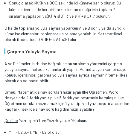
Sonuç olarak KKKK ve OOO şeklinde iki kümeye sahip oluruz. Bu
kümeler içerisinde her biri farklı eleman olduğu için toplam 7
sıralama yapılabilir. s(K)=4 s(O)=3 ve s(K)+s(O)=7 bulunur.
O halde toplama yoluyla sayma yaparken A ve B sonlu ya da ayrık iki
küme ise elemanları toplanarak sıralama yapılabilir. Matematiksel
olarak ifadesi ise, s(AUB)= s(A)+s(B) olur.
Çarpma Yoluyla Sayma
A ve B kümeleri birbirine bağımlı ise bu sıralama yöntemini çarpma
yoluyla sayma metodu kullanılarak yapılır. Permütasyon kombinasyon
konusu içerisinde; çarpma yoluyla sayma ayrıca saymanın temel ilkesi
olarak da adlandırılabilir.
Örnek:
Matematik sınav soruları hazırlayan İlke Öğretmen, Word
dosyasında 4 farklı yazı tipi ve 3 farklı yazı boyutuyla karşılaşır. İlke
Öğretmen soruları hazırlamak için 1 yazı tipi ve 1 yazı boyutu arasından
kaç farklı şekilde sınav soru kağıdını hazırlayabilir?
Çözüm:
Yazı Tipi= YT ve Yazı Boyutu = YB olsun.
YT= {1,2,3,4}, YB= {1,2,3} olsun.