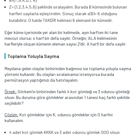
B={T,A,K,D,İ, R}
Z= {1,2,3,4,5,6} şeklinde sıralayalım. Burada B kümesinde bulunan
harfleri sayılarla eşleştirelim. Sonuç olarak s(B)= 6 olduğunu
bulabiliriz. O halde TAKDİR kelimesi 6 elemanlı bir kümedir.
Eğer küme içerisinde yer alan bir kelimede, aynı harften iki tane
mevcut olursa; o harf bir defa sayılır. Örneğin; ALA kelimesinin
harfleriyle oluşan kümenin eleman sayısı 2’dir. A harfi bir defa sayılır.
Toplama Yoluyla Sayma
Meydana gelen olaylar birbirinden bağımsız ise toplama yoluyla sayma
yöntemi kullanılır. Bu olayları sıralamamız isteniyorsa burada
permütasyon yaptığımızı da hatırlayalım.
Örnek:
Görkem’in birbirinden farklı 4 kot gömleği ve 3 oduncu gömleği
olsun. Bu duruma göre gömlekler arasından 1 tanesi kaç farklı şekilde
seçilebilir?
Çözüm:
Kot gömlekler için K, oduncu gömlekler için O harfini
kullanalım.
4 adet kot gömlek KKKK ve 3 adet oduncu gömlek OOO olsun.