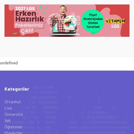
undefined
Kategoriler
Ortaokul
Lise
Üniversite
Veli
Öğretmen
Playlistler