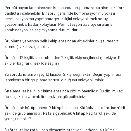
Permütasyon kombinasyon konusunda gruplama ve sıralama iki farklı
başlıkta incelenebilir. Bir soru içerisinde kombinasyon mu yoksa
permütasyon mu yapmamız gerektiğini anlayabilirsek soruyu
çözebilmek o kadar kolaylaşır. Permütasyon basitçe sıralama,
kombinasyon ise seçim yapma durumudur.
Gruplama yaparken belirli ekip arasından alt ekipler oluşturmanız
istendiği aklınıza gelebilir.
Örneğin, 12 kişilik izci grubundan 2 kişilik ekip seçilmesi gerekiyor. Bu
ekipler kaç farklı şekilde seçilir?
Bu soruda istenilen şey 12 kişiden 2 kişi seçmektir. Seçim yapılması
isteniyorsa bir gruplama sorusu olduğunu anlayabilirsiniz.
Sıralama ise belirli bir küme arasında dizilim önemlidir. Bu dizilim kaç
farklı şekilde yapılabilir sorularını görebilirsiniz.
Örneğin, bir kütüphanede 7 kitap bulunsun. Kütüphane rafları ise 4’erli
şekilde gruplanmıştır. Rafa sığabilecek 4 kitap kaç farklı şekilde
yerleştirilebilir?
Bu örnekte ise rafa kitap dizmemiz isteniyor. Herhangi alt küme