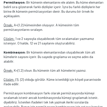
Permütasyon:
Bir kümenin elemanlarını ele alalım. Bu küme elemanları
belirli sıra gözeterek farklı dizilişler içerir. İşte bu farklı dizilişlerin her
birine ilk kümenin permütasyonları denir. Bu durumu bir örnek ile
açıklayalım.
Örnek:
A={1,2} kümesinden oluşuyor. A kümesinin tüm
permütasyonlarını sıralayın.
Çözüm:
1 ve 2 sayısıyla oluşabilecek tüm sıralamaları yazmamız
isteniyor. O halde, 12 ve 21 sayılarını oluşturabiliriz.
Kombinasyon:
Bir kümenin elemanlarından oluşabilecek tüm alt
kümelerin sayısını içerir. Bu sayede gruplama ve seçme adını da
alabilir.
Örnek:
K={1,2} olsun. Bu kümenin tüm alt kümelerini yazınız.
Çözüm:
{1}, {2} olduğu görülür. Küme istenildiği için köşeli parantezde
ifade edilir.
Permütasyon kombinasyon farkı olarak permütasyonda kümeyi
sıralamak istenir ancak kombinasyonda kümeyi gruplamak istenir,
diyebiliriz. İstenilen ifadeleri tek tek yazmak ileriki sorularda
zorlanabilir. Bunun için permütasyon kombinasyon için ortaya konulan