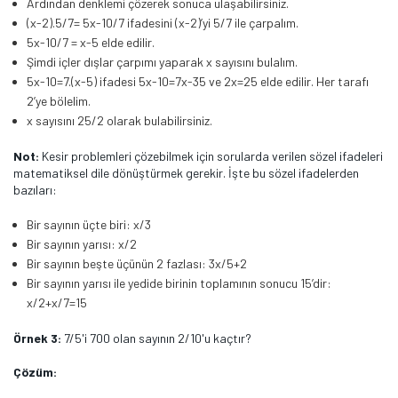
Ardından denklemi çözerek sonuca ulaşabilirsiniz.
(x-2).5/7= 5x-10/7 ifadesini (x-2)’yi 5/7 ile çarpalım.
5x-10/7 = x-5 elde edilir.
Şimdi içler dışlar çarpımı yaparak x sayısını bulalım.
5x-10=7.(x-5) ifadesi 5x-10=7x-35 ve 2x=25 elde edilir. Her tarafı
2’ye bölelim.
x sayısını 25/2 olarak bulabilirsiniz.
Not:
Kesir problemleri çözebilmek için sorularda verilen sözel ifadeleri
matematiksel dile dönüştürmek gerekir. İşte bu sözel ifadelerden
bazıları:
Bir sayının üçte biri: x/3
Bir sayının yarısı: x/2
Bir sayının beşte üçünün 2 fazlası: 3x/5+2
Bir sayının yarısı ile yedide birinin toplamının sonucu 15’dir:
x/2+x/7=15
Örnek 3:
7/5'i 700 olan sayının 2/10'u kaçtır?
Çözüm: