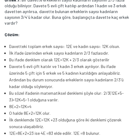
olduğu biliniyor. Davete 5 evli çift katılıp ardından 1 kadın ve 3 erkek
davetten ayrılırsa, davette bulunan erkeklerin sayısı kadınların
sayısının 3/4'ü kadar olur. Buna göre, başlangıçta davette kaç erkek
vardır?
Çözüm:
Davetteki toplam erkek sayısı: 12E ve kadın sayısı: 12K olsun.
İlk ifade üzerinden erkek sayısı kadınların 2/3 fazlasıdır.
Bu ifade denklem olarak 12E=12K + 2/3 olarak gösterilir
Davete 5 evli çift katılır ve 1 kadın 3 erkek ayrılıyor. Bu ifade
üzerinde 5 çift için 5 erkek ve 5 kadının katıldığını anlayabiliriz.
Ardından bu durum sonucunda erkeklerin sayısı kadınların 2/3'ü
kadar olduğu söyleniyor.
Bu sözel ifadenin matematiksel denklemi şöyle olur: 2/3(12E+5-
3)=12K+5-1 olduğuna varılır.
8E+2=12K+4
O halde 8E+2=12K olur.
İlk denklemde 12E=12K +23 olduğuna göre iki denklemi çözerek
sonuca ulaşabiliriz.
12E=8E+2+23 ise 4E =83 elde edilir. 12E =8 bulunur.