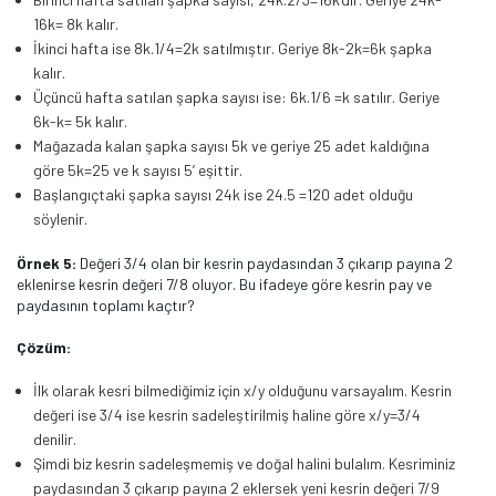
16k= 8k kalır.
İkinci hafta ise 8k.1/4=2k satılmıştır. Geriye 8k-2k=6k şapka
kalır.
Üçüncü hafta satılan şapka sayısı ise: 6k.1/6 =k satılır. Geriye
6k-k= 5k kalır.
Mağazada kalan şapka sayısı 5k ve geriye 25 adet kaldığına
göre 5k=25 ve k sayısı 5’ eşittir.
Başlangıçtaki şapka sayısı 24k ise 24.5 =120 adet olduğu
söylenir.
Örnek 5:
Değeri 3/4 olan bir kesrin paydasından 3 çıkarıp payına 2
eklenirse kesrin değeri 7/8 oluyor. Bu ifadeye göre kesrin pay ve
paydasının toplamı kaçtır?
Çözüm:
İlk olarak kesri bilmediğimiz için x/y olduğunu varsayalım. Kesrin
değeri ise 3/4 ise kesrin sadeleştirilmiş haline göre x/y=3/4
denilir.
Şimdi biz kesrin sadeleşmemiş ve doğal halini bulalım. Kesriminiz
paydasından 3 çıkarıp payına 2 eklersek yeni kesrin değeri 7/9