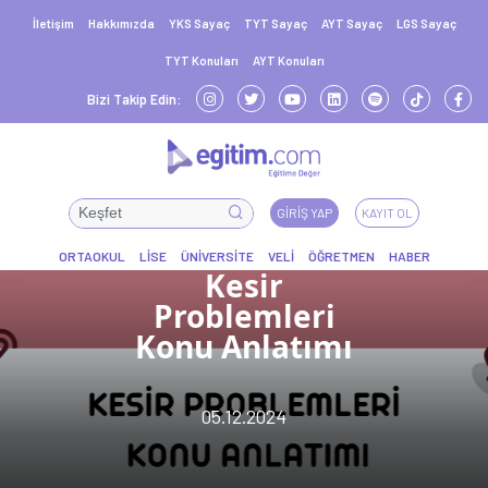
İletişim
Hakkımızda
YKS Sayaç
TYT Sayaç
AYT Sayaç
LGS Sayaç
TYT Konuları
AYT Konuları
Bizi Takip Edin:
GIRIŞ YAP
KAYIT OL
Kesir
Problemleri
Konu Anlatımı
05.12.2024