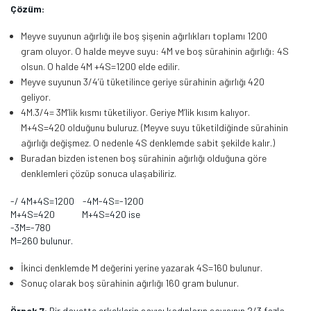
Çözüm:
Meyve suyunun ağırlığı ile boş şişenin ağırlıkları toplamı 1200
gram oluyor. O halde meyve suyu: 4M ve boş sürahinin ağırlığı: 4S
olsun. O halde 4M +4S=1200 elde edilir.
Meyve suyunun 3/4’ü tüketilince geriye sürahinin ağırlığı 420
geliyor.
4M.3/4= 3M’lik kısmı tüketiliyor. Geriye M’lik kısım kalıyor.
M+4S=420 olduğunu buluruz. (Meyve suyu tüketildiğinde sürahinin
ağırlığı değişmez. O nedenle 4S denklemde sabit şekilde kalır.)
Buradan bizden istenen boş sürahinin ağırlığı olduğuna göre
denklemleri çözüp sonuca ulaşabiliriz.
-/ 4M+4S=1200 -4M-4S=-1200
M+4S=420 M+4S=420 ise
-3M=-780
M=260 bulunur.
İkinci denklemde M değerini yerine yazarak 4S=160 bulunur.
Sonuç olarak boş sürahinin ağırlığı 160 gram bulunur.
Örnek 7:
Bir davette erkeklerin sayısı kadınların sayısının 2/3 fazla