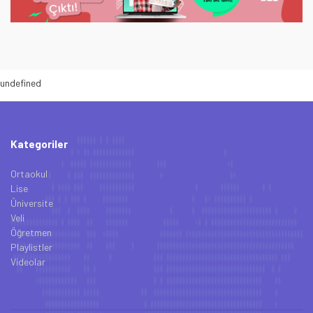
undefined
Kategoriler
Ortaokul
Lise
Üniversite
Veli
Öğretmen
Playlistler
Videolar