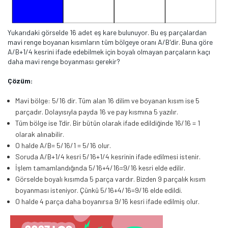
Yukarıdaki görselde 16 adet eş kare bulunuyor. Bu eş parçalardan
mavi renge boyanan kısımların tüm bölgeye oranı A/B'dir. Buna göre
A/B+1/4 kesrini ifade edebilmek için boyalı olmayan parçaların kaçı
daha mavi renge boyanması gerekir?
Çözüm:
Mavi bölge: 5/16 dir. Tüm alan 16 dilim ve boyanan kısım ise 5
parçadır. Dolayısıyla payda 16 ve pay kısmına 5 yazılır.
Tüm bölge ise 1’dir. Bir bütün olarak ifade edildiğinde 16/16 = 1
olarak alınabilir.
O halde A/B= 5/16/1 = 5/16 olur.
Soruda A/B+1/4 kesri 5/16+1/4 kesrinin ifade edilmesi istenir.
İşlem tamamlandığında 5/16+4/16=9/16 kesri elde edilir.
Görselde boyalı kısımda 5 parça vardır. Bizden 9 parçalık kısım
boyanması isteniyor. Çünkü 5/16+4/16=9/16 elde edildi.
O halde 4 parça daha boyanırsa 9/16 kesri ifade edilmiş olur.