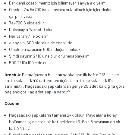
Denklemi çözebilmemiz için bilinmeyen sayıya a diyelim.
O halde 7a/5=700 ise a sayısını bulabilmek için içler dışlar
çarpımı yapalım.
7a=700.5 elde edilir.
Dolayısıyla 7a=3500 olur.
Her tarafı 7 ile bölelim.
a sayısını 500 olarak elde edebiliriz.
O halde a sayısının 500 olduğunu bulduk.
Şimdi sayının 2/10'u ne olur onu hesaplayalım.
500.2/10=100 elde edilir.
Örnek 4:
Bir mağazada bulunan şapkaların ilk hafta 2/3'ü, ikinci
hafta kalanın 1/4'ü satılıyor ve üçüncü hafta ise kalanın 1/6’sı
satılmıştır. Mağazadaki şapkalardan geriye 25 adet kaldığına göre
başlangıçta kaç adet şapka vardır?
Çözüm:
Mağazadaki şapkaların tamamı 24k olsun. Paydalarla kolay
bölünmesi için ortak bir kat belirlenir. (3, 6 ve 8 sayısının ortak
katı 24’tür.)
Birinci hafta satılan şapka sayısı, 24k.2/3=16k’dır. Geriye 24k-