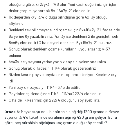
olduğuna göre; x+2/y-3 = 7/8 olur. Yeni kesir değerimiz için içler
dışlar çarpımı yaparsak 8x+16=7y-21 elde edilir.
İlk değerden x/y=3/4 olduğu bilindiğine göre 4x=3y olduğu
söylenir.
Denklemi tek bilinmeyene indirgemek için 8x+16=7y-21 ifadesinde
8x yerine 6y yazabilirsiniz. (4x=3y ise denklemi 2 ile genişletirsek
8x=6y elde edilir) O halde yeni denklemi 6y+16=7y-21 buluruz.
Sonuç olarak denklem çözme kurallarını uygularsanız; y=37
bulunur.
4x=3y ise y sayısını yerine yazıp x sayısını yalnız bırakalım.
Sonuç olarak x ifadesini 111/4 olarak gösterebiliriz.
Bizden kesrin pay ve paydasının toplamı isteniyor. Kesrimiz x/y
idi.
Yani pay x + payda y : 111/4+ 37 elde edilir.
Paydalar eşitlendiğinde 111/4+ 111/4=222/4 elde edilir.
O halde ilk kesrimiz için 222/4 olduğunu söyleyebiliriz.
Örnek 6:
Meyve suyu dolu bir sürahinin ağırlığı 1200 gramdır. Meyve
suyunun 3/4'ü tüketilince sürahinin ağırlığı 420 gram geliyor. Buna
göre, boş sürahinin ağırlığının kaç gram olduğu söylenebilir?