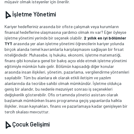
müşavir olmak isteyenler için önerilir.
İşletme Yönetimi
Kariyer hedefleriniz arasında bir ofiste çalışmak veya kurumların
finansal hedeflerine ulaşmasına yardımcı olmak mı var? Eğer öyleyse
işletme yönetimi yerinde bir seçenek olabilir.
2 yıllık en iyi bölümler
TYT
arasında yer alan işletme yönetimi öğrencilerin kariyer yolunda
birçok alanda temel kavramlarla karşılaşmasını sağlayan bir fırsat
niteliğindedir. Muhasebe, iş hukuku, ekonomi, işletme matematiği,
finans gibi konulara genel bir bakış açısı elde etmek işletme yönetimi
eğitimiyle mümkün hale gelir. Bölümün kapsadığı diğer konular
arasında insan ilişkileri, yönetim, pazarlama, vergilendirme yöntemleri
sayılabilir. Tüm bu alanlara ek olarak etkili iletişim ve yazılım
alanlarında da tecrübe sahibi olmak mümkündür. İşletme oldukça
geniş bir alandır, bu nedenle mezuniyet sonrası iş seçenekleri
değişkenlik gösterebilir. Ofis ortamında yönetici asistanı olarak
başlamak mümkünken lisans programına geçiş yapanlarda halkla
ilişkiler, insan kaynakları, finans ve pazarlamaya kadar genişleyen bir
tercih skalası mevcuttur.
Çocuk Gelişimi