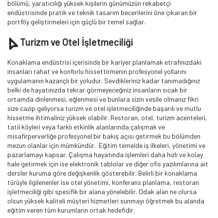
bölümü, yaratıcılığı yüksek kişilerin günümüzün rekabetçi
endüstrisinde pratik ve teknik tasarım becerilerini öne çıkaran bir
portföy geliştirmeleri için güçlü bir temel sağlar.
Turizm ve Otel İşletmeciliği
Konaklama endüstrisi içerisinde bir kariyer planlamak etrafınızdaki
insanları rahat ve konforlu hissettirmenin profesyonel yollarını
uygulamanın kazançlı bir yoludur. Sevdikleriniz kadar tanımadığınız
belki de hayatınızda tekrar görmeyeceğiniz insanların sıcak bir
ortamda dinlenmesi, eğlenmesi ve bunlara sizin vesile olmanız fikri
size cazip geliyorsa turizm ve otel işletmeciliğinde başarılı ve mutlu
hissetme ihtimaliniz yüksek olabilir. Restoran, otel, turizm acenteleri,
tatil köyleri veya farklı etkinlik alanlarında çalışmak ve
misafirperverliğe profesyonel bir bakış açısı getirmek bu bölümden
mezun olanlar için mümkündür. Eğitim temelde iş ilkeleri, yönetimi ve
pazarlamayı kapsar. Çalışma hayatında işlemleri daha hızlı ve kolay
hale getirmek için ise elektronik tablolar ve diğer ofis yazılımlarına ait
dersler kuruma göre değişkenlik gösterebilir. Belirli bir konaklama
türüyle ilgilenenler ise otel yönetimi, konferans planlama, restoran
işletmeciliği gibi spesifik bir alana yönelebilir. Odak alan ne olursa
olsun yüksek kaliteli müşteri hizmetleri sunmayı öğretmek bu alanda
eğitim veren tüm kurumların ortak hedefidir.