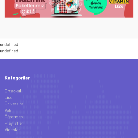
undefined
undefined
Kategoriler
Ortaokul
Lise
Üniversite
Veli
Öğretmen
Playlistler
Videolar