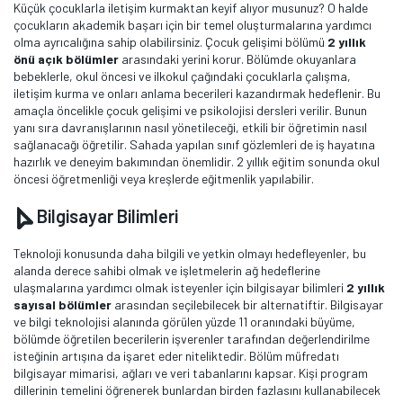
Küçük çocuklarla iletişim kurmaktan keyif alıyor musunuz? O halde
çocukların akademik başarı için bir temel oluşturmalarına yardımcı
olma ayrıcalığına sahip olabilirsiniz. Çocuk gelişimi bölümü
2 yıllık
önü açık bölümler
arasındaki yerini korur. Bölümde okuyanlara
bebeklerle, okul öncesi ve ilkokul çağındaki çocuklarla çalışma,
iletişim kurma ve onları anlama becerileri kazandırmak hedeflenir. Bu
amaçla öncelikle çocuk gelişimi ve psikolojisi dersleri verilir. Bunun
yanı sıra davranışlarının nasıl yönetileceği, etkili bir öğretimin nasıl
sağlanacağı öğretilir. Sahada yapılan sınıf gözlemleri de iş hayatına
hazırlık ve deneyim bakımından önemlidir. 2 yıllık eğitim sonunda okul
öncesi öğretmenliği veya kreşlerde eğitmenlik yapılabilir.
Bilgisayar Bilimleri
Teknoloji konusunda daha bilgili ve yetkin olmayı hedefleyenler, bu
alanda derece sahibi olmak ve işletmelerin ağ hedeflerine
ulaşmalarına yardımcı olmak isteyenler için bilgisayar bilimleri
2 yıllık
sayısal bölümler
arasından seçilebilecek bir alternatiftir. Bilgisayar
ve bilgi teknolojisi alanında görülen yüzde 11 oranındaki büyüme,
bölümde öğretilen becerilerin işverenler tarafından değerlendirilme
isteğinin artışına da işaret eder niteliktedir. Bölüm müfredatı
bilgisayar mimarisi, ağları ve veri tabanlarını kapsar. Kişi program
dillerinin temelini öğrenerek bunlardan birden fazlasını kullanabilecek