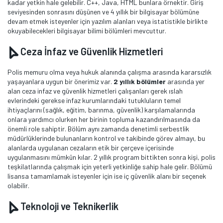
kadar yetkin hale gelebilir. C++, Java, HTML bunlara örnektir. Giriş
seviyesinden sonrasını düşünen ve 4 yıllık bir bilgisayar bölümüne
devam etmek isteyenler için yazılım alanları veya istatistikle birlikte
okuyabilecekleri bilgisayar bilimi bölümleri mevcuttur.
Ceza İnfaz ve Güvenlik Hizmetleri
Polis memuru olma veya hukuk alanında çalışma arasında kararsızlık
yaşayanlara uygun bir önerimiz var.
2 yıllık bölümler
arasında yer
alan ceza infaz ve güvenlik hizmetleri çalışanları gerek ıslah
evlerindeki gerekse infaz kurumlarındaki tutukluların temel
ihtiyaçlarını (sağlık, eğitim, barınma, güvenlik) karşılamalarında
onlara yardımcı olurken her birinin topluma kazandırılmasında da
önemli role sahiptir. Bölüm aynı zamanda denetimli serbestlik
müdürlüklerinde bulunanların kontrol ve takibinde görev almayı, bu
alanlarda uygulanan cezaların etik bir çerçeve içerisinde
uygulanmasını mümkün kılar. 2 yıllık program bittikten sonra kişi, polis
teşkilatlarında çalışmak için yeterli yetkinliğe sahip hale gelir. Bölümü
lisansa tamamlamak isteyenler için ise iç güvenlik alanı bir seçenek
olabilir.
Teknoloji ve Teknikerlik