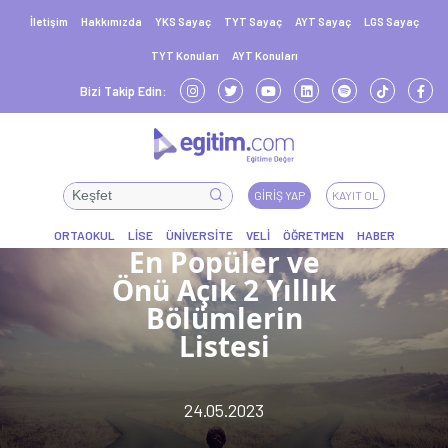
İletişim
Hakkımızda
YKS Sayaç
TYT Sayaç
AYT Sayaç
LGS Sayaç
TYT Konuları
AYT Konuları
Bizi Takip Edin:
GIRIŞ YAP
KAYIT OL
En Popüler ve
Önü Açık 2 Yıllık
Bölümlerin
Listesi
24.05.2023