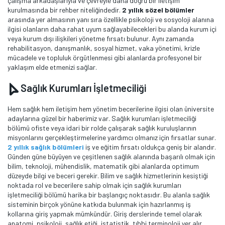
çalışma arkadaşlarıyla ve çevreyle daha doğru bir iletişim
kurulmasında bir rehber niteliğindedir.
2 yıllık sözel bölümler
arasında yer almasının yanı sıra özellikle psikoloji ve sosyoloji alanına
ilgisi olanların daha rahat uyum sağlayabilecekleri bu alanda kurum içi
veya kurum dışı ilişkileri yönetme fırsatı bulunur. Aynı zamanda
rehabilitasyon, danışmanlık, sosyal hizmet, vaka yönetimi, krizle
mücadele ve topluluk örgütlenmesi gibi alanlarda profesyonel bir
yaklaşım elde etmenizi sağlar.
Sağlık Kurumları İşletmeciliği
Hem sağlık hem iletişim hem yönetim becerilerine ilgisi olan üniversite
adaylarına güzel bir haberimiz var. Sağlık kurumları işletmeciliği
bölümü ofiste veya idari bir rolde çalışarak sağlık kuruluşlarının
misyonlarını gerçekleştirmelerine yardımcı olmanız için fırsatlar sunar.
2 yıllık sağlık bölümleri
iş ve eğitim fırsatı oldukça geniş bir alandır.
Günden güne büyüyen ve çeşitlenen sağlık alanında başarılı olmak için
bilim, teknoloji, mühendislik, matematik gibi alanlarda optimum
düzeyde bilgi ve beceri gerekir. Bilim ve sağlık hizmetlerinin kesiştiği
noktada rol ve becerilere sahip olmak için sağlık kurumları
işletmeciliği bölümü harika bir başlangıç noktasıdır. Bu alanla sağlık
sisteminin birçok yönüne katkıda bulunmak için hazırlanmış iş
kollarına giriş yapmak mümkündür. Giriş derslerinde temel olarak
anatomi, psikoloji, sağlık etiği, istatistik, tıbbi terminoloji yer alır.