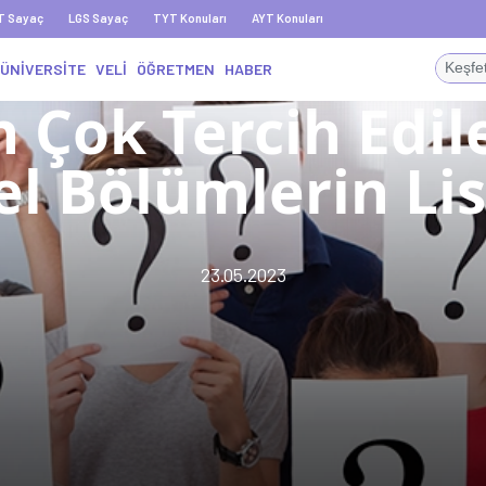
T Sayaç
LGS Sayaç
TYT Konuları
AYT Konuları
ÜNİVERSİTE
VELİ
ÖĞRETMEN
HABER
n Çok Tercih Edil
el Bölümlerin Lis
23.05.2023