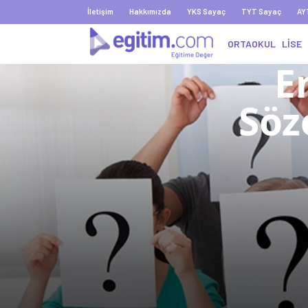
İletişim
Hakkımızda
YKS Sayaç
TYT Sayaç
AY
ORTAOKUL
LİSE
E
Söz