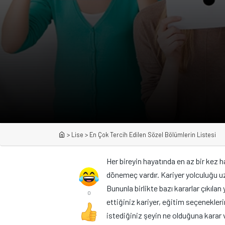
>
Lise
>
En Çok Tercih Edilen Sözel Bölümlerin Listesi
Her bireyin hayatında en az bir kez 
dönemeç vardır. Kariyer yolculuğu uzu
Bununla birlikte bazı kararlar çıkılan
0
ettiğiniz kariyer, eğitim seçenekle
istediğiniz şeyin ne olduğuna karar v