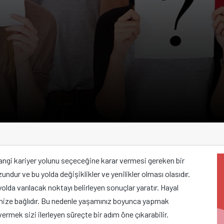
hangi kariyer yolunu seçeceğine karar vermesi gereken bir
ndur ve bu yolda değişiklikler ve yenilikler olması olasıdır.
 yolda varılacak noktayı belirleyen sonuçlar yaratır. Hayal
rinize bağlıdır. Bu nedenle yaşamınız boyunca yapmak
ermek sizi ilerleyen süreçte bir adım öne çıkarabilir.