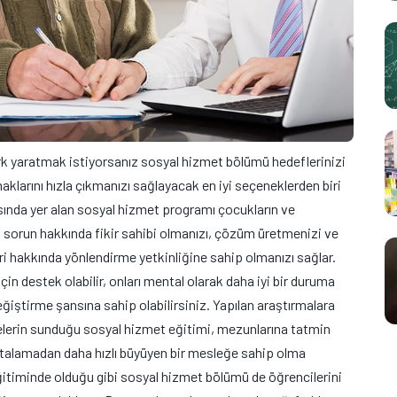
ark yaratmak istiyorsanız sosyal hizmet bölümü hedeflerinizi
klarını hızla çıkmanızı sağlayacak en iyi seçeneklerden biri
ında yer alan sosyal hizmet programı çocukların ve
klı sorun hakkında fikir sahibi olmanızı, çözüm üretmenizi ve
eri hakkında yönlendirme yetkinliğine sahip olmanızı sağlar.
çin destek olabilir, onları mental olarak daha iyi bir duruma
değiştirme şansına sahip olabilirsiniz. Yapılan araştırmalara
elerin sunduğu sosyal hizmet eğitimi, mezunlarına tatmin
ortalamadan daha hızlı büyüyen bir mesleğe sahip olma
 eğitiminde olduğu gibi sosyal hizmet bölümü de öğrencilerini