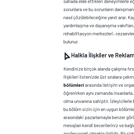
sahada elde ettikleri deneyimlerle e
sorunlara ve bu sorunların danışmanl
nasıl çözülebileceğine yanıt arar. Kap
yardımlaşma ve dayanışma vakıfları, d
rehabilitasyon merkezleri, cezaevler
bulunur.
Halkla İlişkiler ve Reklam
Kendinize birçok alanda çalışma fırs
ilişkileri listenizde üst sıralara çekm
bölümleri
arasında iletişim ve orga
öğrenirken aynı zamanda insanlarla, 
olma unvanına sahiptir. İzleyicilerl
bu bölüm sizin için en uygun bölümlerd
arasındaki pazarlamayla benzer gör
mesajları kendi becerileriniz ve bağlan
profesyoneli olmakla ilgilidir. Bir şi