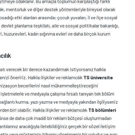
ğitmeye odaklanır. Bu amaçla toplumun karşılaştığı farklı
ık, mentorluk ve diğer destek yöntemleriyle bireysel olarak
sadığı etki alanları arasında; çocuk yuvaları, il ve ilçe sosyal
evlet planlama teşkilatı, aile ve sosyal politikalar bakanlığı,
i, huzurevleri, kadın sığınma evleri ve daha birçok kurum
cılık
atı verecek bir derece kazandırmak istiyorsanız halkla
enizi öneririz. Halkla ilişkiler ve reklamcılık
TS üniversite
nizasyon becerilerini nasıl mükemmelleştireceğini
işletmelerle ve medyayla çalışma fırsatı tanıyan tek bölüm
e bağlantı kurma, yazı yazma ve medyayla yakından ilgiliyseniz
en biri olabilir. Halkla ilişkiler ve reklamcılık
TS bölümleri
ünse de daha çok maddi bir reklam bütçesi oluşturmadan
tılarınız aracılığıyla iletebildiğiniz gerçek bir sözel iletişim
rketin veya müşterinin itibarını yönetmenin bir yoludur ve aynı