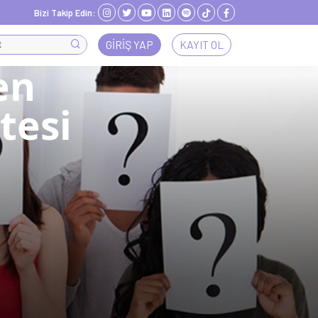
Bizi Takip Edin:
GIRIŞ YAP
KAYIT OL
en
tesi