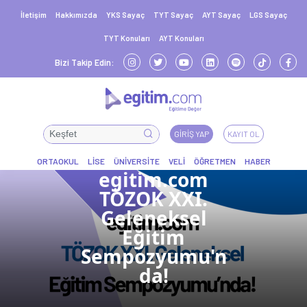
İletişim
Hakkımızda
YKS Sayaç
TYT Sayaç
AYT Sayaç
LGS Sayaç
TYT Konuları
AYT Konuları
Bizi Takip Edin:
GIRIŞ YAP
KAYIT OL
egitim.com
TÖZOK XXI.
Geleneksel
Eğitim
Sempozyumu'n
da!