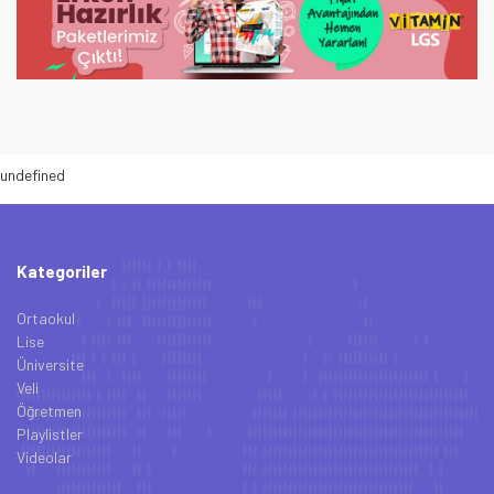
undefined
Kategoriler
Ortaokul
Lise
Üniversite
Veli
Öğretmen
Playlistler
Videolar