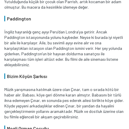
Yutulduğunda küçük bir çocuk olan Parrish, artık kocaman bir adam
olmuştur. Bu macera da kesinlikle izlemeye değer.
Paddington
İngiliz hayranlığı genç ayıyı Peru’dan Londra’ya getirir. Ancak
Paddington istasyonunda yolunu kaybeder. Neyse ki burada iyi niyetli
bir aile ile karşılaşır. Aile, bu sevimli ayıyı evine alır ve ona
karşılaştıkları istasyon olan Paddington ismini verir. Her şey yolunda
giderken, Paddington’un bir hayvan doldurma sanatçısı ile
karşılaşması tüm işleri altüst eder. Bu filmi de aile sineması listene
ekleyebilirsiniz.
Bizim Köyün Şarkısı
Müzik yarışmasına katılmak üzere olan Çınar, tam o sırada kötü bir
haber alır. Babası, köye geri dönme kararı almıştır. Babasını bir türlü
ikna edemeyen Çınar, en sonunda pes ederek ailesi birlikte köye gider.
Köyde yepyeni arkadaşlıklar edinen Çınar, bir yandan da hayalini
gerçekleştirmenin yollarını aramaktadır. Müzik ve dostluk üzerine olan
bu filmle eğlenceli bir akşam geçirebilirsiniz.
Mogli Orman Çocuğu