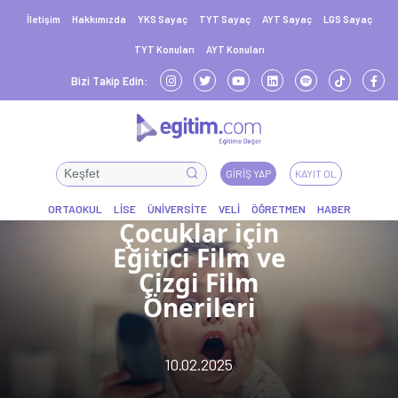
İletişim
Hakkımızda
YKS Sayaç
TYT Sayaç
AYT Sayaç
LGS Sayaç
TYT Konuları
AYT Konuları
Bizi Takip Edin:
GIRIŞ YAP
KAYIT OL
Çocuklar için
Eğitici Film ve
Çizgi Film
Önerileri
10.02.2025