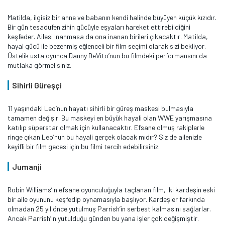
Matilda, ilgisiz bir anne ve babanın kendi halinde büyüyen küçük kızıdır.
Bir gün tesadüfen zihin gücüyle eşyaları hareket ettirebildiğini
keşfeder. Ailesi inanmasa da ona inanan birileri çıkacaktır. Matilda,
hayal gücü ile bezenmiş eğlenceli bir film seçimi olarak sizi bekliyor.
Üstelik usta oyunca Danny DeVito’nun bu filmdeki performansını da
mutlaka görmelisiniz.
Sihirli Güreşçi
11 yaşındaki Leo’nun hayatı sihirli bir güreş maskesi bulmasıyla
tamamen değişir. Bu maskeyi en büyük hayali olan WWE yarışmasına
katılıp süperstar olmak için kullanacaktır. Efsane olmuş rakiplerle
ringe çıkan Leo’nun bu hayali gerçek olacak mıdır? Siz de ailenizle
keyifli bir film gecesi için bu filmi tercih edebilirsiniz.
Jumanji
Robin Williams’ın efsane oyunculuğuyla taçlanan film, iki kardeşin eski
bir aile oyununu keşfedip oynamasıyla başlıyor. Kardeşler farkında
olmadan 25 yıl önce yutulmuş Parrish’in serbest kalmasını sağlarlar.
Ancak Parrish’in yutulduğu günden bu yana işler çok değişmiştir.