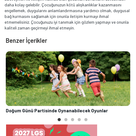
daha kolay gelebilir. Çocuğunuzun kötü alışkanlıklar kazanmasını
engellemek, duygularını anlamlandırmasına yardımcı olmak, duygusal
bağ kurmasını sağlamak için onunla iletişim kurmayı ihmal
etmemelisiniz. Çocuğunuzu iyi tanımak için gözlem yapmayı ve onunla
kaliteli zaman geçirmeyi ihmal etmeyin.
Benzer İçerikler
Doğum Günü Partisinde Oynanabilecek Oyunlar
V