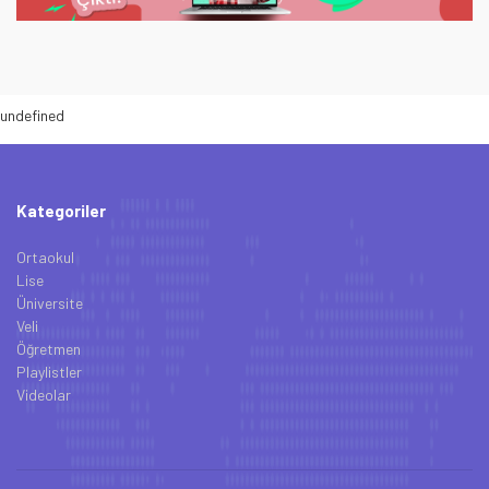
undefined
Kategoriler
Ortaokul
Lise
Üniversite
Veli
Öğretmen
Playlistler
Videolar