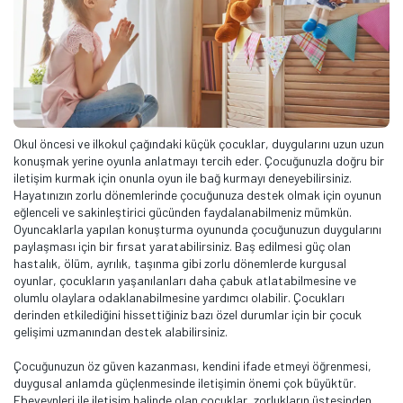
Okul öncesi ve ilkokul çağındaki küçük çocuklar, duygularını uzun uzun
konuşmak yerine oyunla anlatmayı tercih eder. Çocuğunuzla doğru bir
iletişim kurmak için onunla oyun ile bağ kurmayı deneyebilirsiniz.
Hayatınızın zorlu dönemlerinde çocuğunuza destek olmak için oyunun
eğlenceli ve sakinleştirici gücünden faydalanabilmeniz mümkün.
Oyuncaklarla yapılan konuşturma oyununda çocuğunuzun duygularını
paylaşması için bir fırsat yaratabilirsiniz. Baş edilmesi güç olan
hastalık, ölüm, ayrılık, taşınma gibi zorlu dönemlerde kurgusal
oyunlar, çocukların yaşanılanları daha çabuk atlatabilmesine ve
olumlu olaylara odaklanabilmesine yardımcı olabilir. Çocukları
derinden etkilediğini hissettiğiniz bazı özel durumlar için bir çocuk
gelişimi uzmanından destek alabilirsiniz.
Çocuğunuzun öz güven kazanması, kendini ifade etmeyi öğrenmesi,
duygusal anlamda güçlenmesinde iletişimin önemi çok büyüktür.
Ebeveynleri ile iletişim halinde olan çocuklar, zorlukların üstesinden