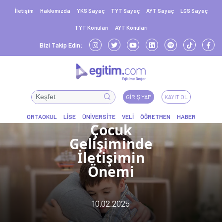
İletişim
Hakkımızda
YKS Sayaç
TYT Sayaç
AYT Sayaç
LGS Sayaç
TYT Konuları
AYT Konuları
Bizi Takip Edin:
GIRIŞ YAP
KAYIT OL
Çocuk
Gelişiminde
İletişimin
Önemi
10.02.2025