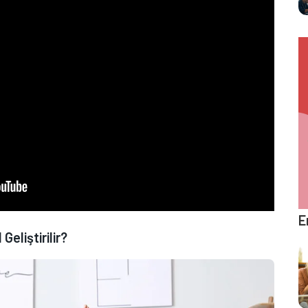
E
eliştirilir?