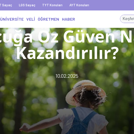
T Sayaç
LGS Sayaç
TYT Konuları
AYT Konuları
ÜNİVERSİTE
VELİ
ÖĞRETMEN
HABER
uğa Öz Güven N
Kazandırılır?
10.02.2025