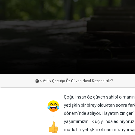
>
Veli
>
Çocuğa Öz Güven Nasıl Kazandırılır?
Çoğu insan öz güven sahibi olmanın
yetişkin bir birey olduktan sonra fa
döneminde atılıyor. Hayatımızın geri 
0
yaşamımızın ilk üç yılında ediniyoru
mutlu bir yetişkin olmasını istiyors