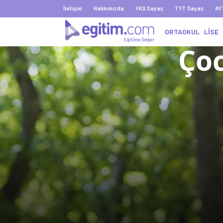
İletişim
Hakkımızda
YKS Sayaç
TYT Sayaç
AY
ORTAOKUL
LİSE
Çoc