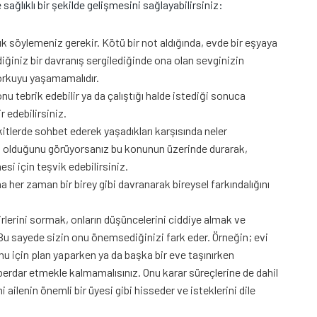
ğlıklı bir şekilde gelişmesini sağlayabilirsiniz:
k söylemeniz gerekir. Kötü bir not aldığında, evde bir eşyaya
iğiniz bir davranış sergilediğinde ona olan sevginizin
orkuyu yaşamamalıdır.
u tebrik edebilir ya da çalıştığı halde istediği sonuca
r edebilirsiniz.
kitlerde sohbet ederek yaşadıkları karşısında neler
uz olduğunu görüyorsanız bu konunun üzerinde durarak,
esi için teşvik edebilirsiniz.
her zaman bir birey gibi davranarak bireysel farkındalığını
rlerini sormak, onların düşüncelerini ciddiye almak ve
 Bu sayede sizin onu önemsediğinizi fark eder. Örneğin; evi
u için plan yaparken ya da başka bir eve taşınırken
rdar etmekle kalmamalısınız. Onu karar süreçlerine de dahil
ailenin önemli bir üyesi gibi hisseder ve isteklerini dile