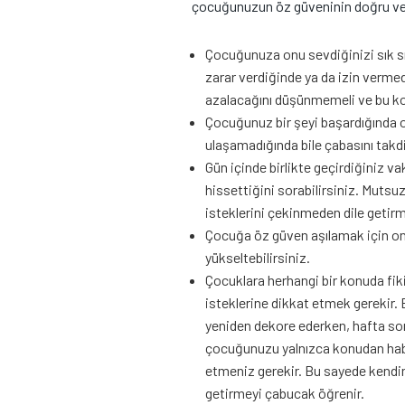
çocuğunuzun öz güveninin doğru ve sa
Çocuğunuza onu sevdiğinizi sık sı
zarar verdiğinde ya da izin vermed
azalacağını düşünmemeli ve bu k
Çocuğunuz bir şeyi başardığında on
ulaşamadığında bile çabasını takdi
Gün içinde birlikte geçirdiğiniz va
hissettiğini sorabilirsiniz. Muts
isteklerini çekinmeden dile getirm
Çocuğa öz güven aşılamak için ona 
yükseltebilirsiniz.
Çocuklara herhangi bir konuda fiki
isteklerine dikkat etmek gerekir.
yeniden dekore ederken, hafta son
çocuğunuzu yalnızca konudan habe
etmeniz gerekir. Bu sayede kendini 
getirmeyi çabucak öğrenir.