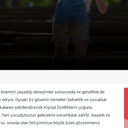
 önemini yaşadığı deneyimler sonucunda ve genellikle de
rk ediyor. Oysaki öz güvenin temelleri bebeklik ve çocukluk
kalanını şekillendirecek kişisel özelliklerin çoğunu
z. Yani çocuğunuzun gelecekte sorumluluk sahibi, başarılı ve
anız, onunla olan iletişiminize büyük özen göstermeniz