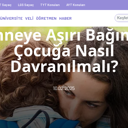
T Sayaç
LGS Sayaç
TYT Konuları
AYT Konuları
ÜNİVERSİTE
VELİ
ÖĞRETMEN
HABER
neye Aşırı Bağı
Çocuğa Nasıl
Davranılmalı?
10.02.2025