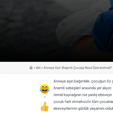
>
Veli
>
Anneye Aşırı Bağımlı Çocuğa Nasıl Davranılmalı?
Anneye aşırı bağımlılık, çocuğun öz
önemli sebepleri arasında yer alıyor.
temel kaynağının ise yanlış ebevey
0
çocuk fark etmeksizin tüm çocuklar
ebeveynlerinin günlük yaşamını olduk