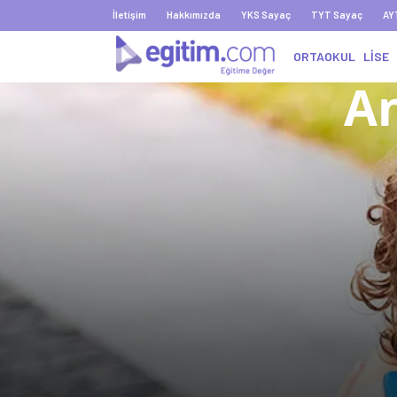
İletişim
Hakkımızda
YKS Sayaç
TYT Sayaç
AY
ORTAOKUL
LİSE
An