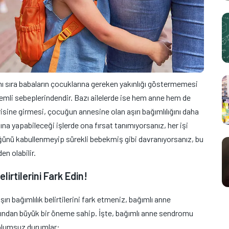
nı sıra babaların çocuklarına gereken yakınlığı göstermemesi
mli sebeplerindendir. Bazı ailelerde ise hem anne hem de
isine girmesi, çocuğun annesine olan aşırı bağımlılığını daha
na yapabileceği işlerde ona fırsat tanımıyorsanız, her işi
ğünü kabullenmeyip sürekli bebekmiş gibi davranıyorsanız, bu
n olabilir.
lirtilerini Fark Edin!
ı bağımlılık belirtilerini fark etmeniz, bağımlı anne
sından büyük bir öneme sahip. İşte, bağımlı anne sendromu
 olumsuz durumlar: