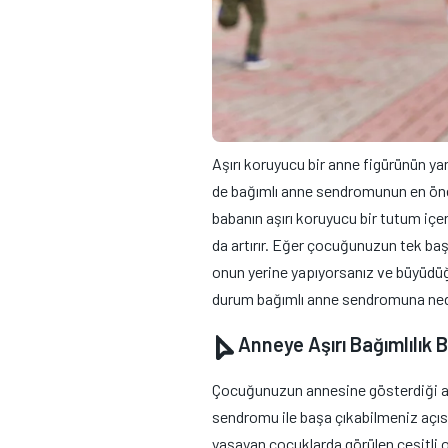
Aşırı koruyucu bir anne figürünün ya
de bağımlı anne sendromunun en öne
babanın aşırı koruyucu bir tutum içer
da artırır. Eğer çocuğunuzun tek başı
onun yerine yapıyorsanız ve büyüdü
durum bağımlı anne sendromuna nede
Anneye Aşırı Bağımlılık Be
Çocuğunuzun annesine gösterdiği aşır
sendromu ile başa çıkabilmeniz açı
yaşayan çocuklarda görülen çeşitli