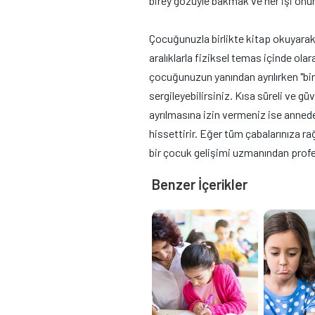
birey gözüyle bakmak ve her işi on
Çocuğunuzla birlikte kitap okuyarak,
aralıklarla fiziksel temas içinde ola
çocuğunuzun yanından ayrılırken "bir
sergileyebilirsiniz. Kısa süreli ve 
ayrılmasına izin vermeniz ise anne
hissettirir. Eğer tüm çabalarınıza 
bir çocuk gelişimi uzmanından profes
Benzer İçerikler