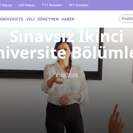
T Sayaç
LGS Sayaç
TYT Konuları
AYT Konuları
ÜNİVERSİTE
VELİ
ÖĞRETMEN
HABER
Sınavsız İkinci
iversite Bölüml
10.09.2025