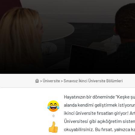
>
Üniversite
>
Sınavsız İkinci Üniversite Bölümleri
Hayatınızın bir döneminde “Keşke şu
alanda kendimi geliştirmek istiyoru
ikinci üniversite fırsatları giriyor! 
0
Üniversitesi gibi açıköğretim sistem
okuyabilirsiniz. Bu fırsat, yalnızca k