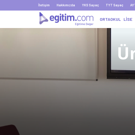
İletişim
Hakkımızda
YKS Sayaç
TYT Sayaç
AY
ORTAOKUL
LİSE
Ün