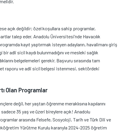
melidir.
ese açık değildir; özel koşullara sahip programlar,
şartlar talep eder. Anadolu Üniversitesi’nde Havacılık
rogramda kayıt yaptırmak isteyen adayların, havalimanı giriş
i bir adli sicil kaydı bulunmadığını ve mesleki sağlık
dıklarını belgelemeleri gerekir. Başvuru sırasında tam
et raporu ve adli sicil belgesi istenmesi, sektördeki
rtı Olan Programlar
gençlere değil, her yaştan öğrenme meraklısına kapılarını
, sadece 35 yaş ve üzeri bireylere açık! Anadolu
programlar arasında Felsefe, Sosyoloji, Tarih ve Türk Dili ve
kseköğretim Yürütme Kurulu kararıyla 2024-2025 öğretim