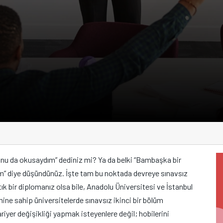
nu da okusaydım” dediniz mi? Ya da belki “Bambaşka bir
m” diye düşündünüz. İşte tam bu noktada devreye sınavsız
Artık bir diplomanız olsa bile, Anadolu Üniversitesi ve İstanbul
ine sahip üniversitelerde sınavsız ikinci bir bölüm
ariyer değişikliği yapmak isteyenlere değil; hobilerini