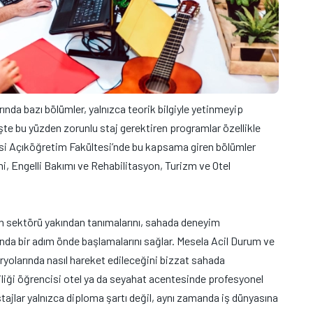
ında bazı bölümler, yalnızca teorik bilgiyle yetinmeyip
 İşte bu yüzden zorunlu staj gerektiren programlar özellikle
esi Açıköğretim Fakültesi’nde bu kapsama giren bölümler
i, Engelli Bakımı ve Rehabilitasyon, Turizm ve Otel
in sektörü yakından tanımalarını, sahada deneyim
da bir adım önde başlamalarını sağlar. Mesela Acil Durum ve
ryolarında nasıl hareket edileceğini bizzat sahada
iliği öğrencisi otel ya da seyahat acentesinde profesyonel
stajlar yalnızca diploma şartı değil, aynı zamanda iş dünyasına