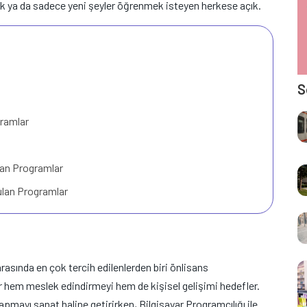
ak ya da sadece yeni şeyler öğrenmek isteyen herkese açık.
S
gramlar
Olan Programlar
nulan Programlar
arasında en çok tercih edilenlerden biri önlisans
lar hem meslek edindirmeyi hem de kişisel gelişimi hedefler.
mayı sanat haline getirirken, Bilgisayar Programcılığı ile