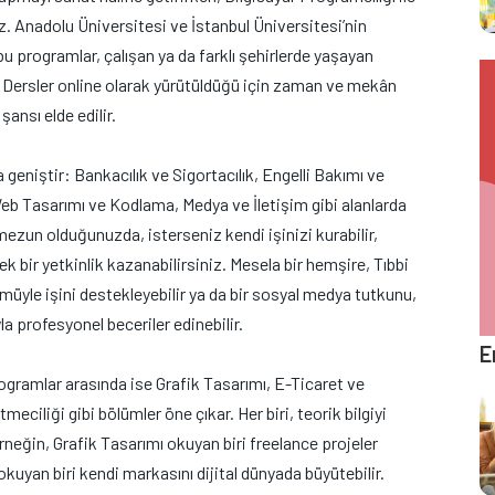
. Anadolu Üniversitesi ve İstanbul Üniversitesi’nin
u programlar, çalışan ya da farklı şehirlerde yaşayan
r. Dersler online olarak yürütüldüğü için zaman ve mekân
ansı elde edilir.
eniştir: Bankacılık ve Sigortacılık, Engelli Bakımı ve
eb Tasarımı ve Kodlama, Medya ve İletişim gibi alanlarda
k mezun olduğunuzda, isterseniz kendi işinizi kurabilir,
 bir yetkinlik kazanabilirsiniz. Mesela bir hemşire, Tıbbi
yle işini destekleyebilir ya da bir sosyal medya tutkunu,
a profesyonel beceriler edinebilir.
E
ogramlar arasında ise Grafik Tasarımı, E-Ticaret ve
eciliği gibi bölümler öne çıkar. Her biri, teorik bilgiyi
neğin, Grafik Tasarımı okuyan biri freelance projeler
kuyan biri kendi markasını dijital dünyada büyütebilir.