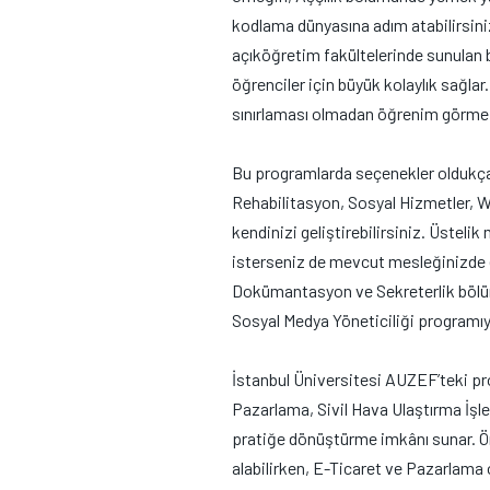
kodlama dünyasına adım atabilirsiniz
açıköğretim fakültelerinde sunulan b
öğrenciler için büyük kolaylık sağla
sınırlaması olmadan öğrenim görme ş
Bu programlarda seçenekler oldukça g
Rehabilitasyon, Sosyal Hizmetler, W
kendinizi geliştirebilirsiniz. Üsteli
isterseniz de mevcut mesleğinizde ek
Dokümantasyon ve Sekreterlik bölümü
Sosyal Medya Yöneticiliği programıyl
İstanbul Üniversitesi AUZEF’teki pr
Pazarlama, Sivil Hava Ulaştırma İşletm
pratiğe dönüştürme imkânı sunar. Ör
alabilirken, E-Ticaret ve Pazarlama o