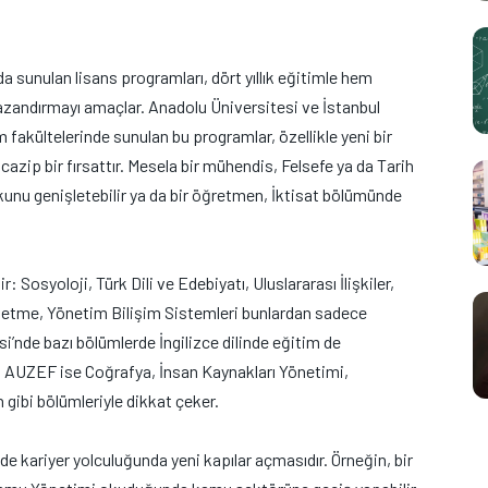
a sunulan lisans programları, dört yıllık eğitimle hem
zandırmayı amaçlar. Anadolu Üniversitesi ve İstanbul
fakültelerinde sunulan bu programlar, özellikle yeni bir
azip bir fırsattır. Mesela bir mühendis, Felsefe ya da Tarih
kunu genişletebilir ya da bir öğretmen, İktisat bölümünde
 Sosyoloji, Türk Dili ve Edebiyatı, Uluslararası İlişkiler,
letme, Yönetim Bilişim Sistemleri bunlardan sadece
si’nde bazı bölümlerde İngilizce dilinde eğitim de
i AUZEF ise Coğrafya, İnsan Kaynakları Yönetimi,
 gibi bölümleriyle dikkat çeker.
de kariyer yolculuğunda yeni kapılar açmasıdır. Örneğin, bir