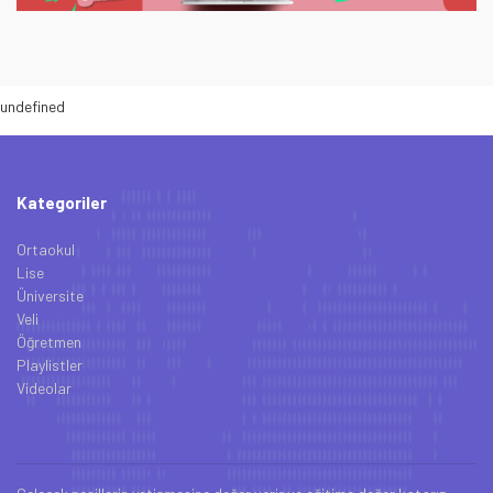
undefined
Kategoriler
Ortaokul
Lise
Üniversite
Veli
Öğretmen
Playlistler
Videolar