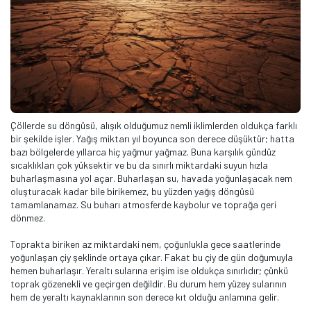
Çöllerde su döngüsü, alışık olduğumuz nemli iklimlerden oldukça farklı
bir şekilde işler. Yağış miktarı yıl boyunca son derece düşüktür; hatta
bazı bölgelerde yıllarca hiç yağmur yağmaz. Buna karşılık gündüz
sıcaklıkları çok yüksektir ve bu da sınırlı miktardaki suyun hızla
buharlaşmasına yol açar. Buharlaşan su, havada yoğunlaşacak nem
oluşturacak kadar bile birikemez, bu yüzden yağış döngüsü
tamamlanamaz. Su buharı atmosferde kaybolur ve toprağa geri
dönmez.
Toprakta biriken az miktardaki nem, çoğunlukla gece saatlerinde
yoğunlaşan çiy şeklinde ortaya çıkar. Fakat bu çiy de gün doğumuyla
hemen buharlaşır. Yeraltı sularına erişim ise oldukça sınırlıdır; çünkü
toprak gözenekli ve geçirgen değildir. Bu durum hem yüzey sularının
hem de yeraltı kaynaklarının son derece kıt olduğu anlamına gelir.