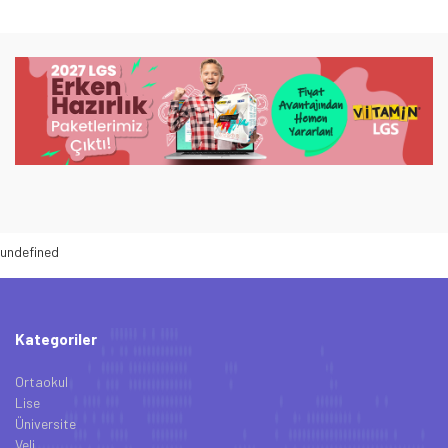
undefined
Kategoriler
Ortaokul
Lise
Üniversite
Veli