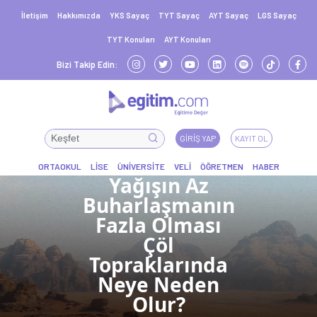
İletişim
Hakkımızda
YKS Sayaç
TYT Sayaç
AYT Sayaç
LGS Sayaç
TYT Konuları
AYT Konuları
Bizi Takip Edin:
GIRIŞ YAP
KAYIT OL
Yağışın Az
Buharlaşmanın
Fazla Olması
Çöl
Topraklarında
Neye Neden
Olur?