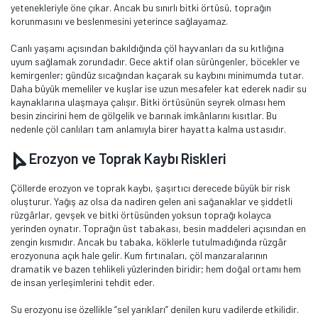
yetenekleriyle öne çıkar. Ancak bu sınırlı bitki örtüsü, toprağın
korunmasını ve beslenmesini yeterince sağlayamaz.
Canlı yaşamı açısından bakıldığında çöl hayvanları da su kıtlığına
uyum sağlamak zorundadır. Gece aktif olan sürüngenler, böcekler ve
kemirgenler; gündüz sıcağından kaçarak su kaybını minimumda tutar.
Daha büyük memeliler ve kuşlar ise uzun mesafeler kat ederek nadir su
kaynaklarına ulaşmaya çalışır. Bitki örtüsünün seyrek olması hem
besin zincirini hem de gölgelik ve barınak imkânlarını kısıtlar. Bu
nedenle çöl canlıları tam anlamıyla birer hayatta kalma ustasıdır.
Erozyon ve Toprak Kaybı Riskleri
Çöllerde erozyon ve toprak kaybı, şaşırtıcı derecede büyük bir risk
oluşturur. Yağış az olsa da nadiren gelen ani sağanaklar ve şiddetli
rüzgârlar, gevşek ve bitki örtüsünden yoksun toprağı kolayca
yerinden oynatır. Toprağın üst tabakası, besin maddeleri açısından en
zengin kısmıdır. Ancak bu tabaka, köklerle tutulmadığında rüzgâr
erozyonuna açık hale gelir. Kum fırtınaları, çöl manzaralarının
dramatik ve bazen tehlikeli yüzlerinden biridir; hem doğal ortamı hem
de insan yerleşimlerini tehdit eder.
Su erozyonu ise özellikle “sel yarıkları” denilen kuru vadilerde etkilidir.