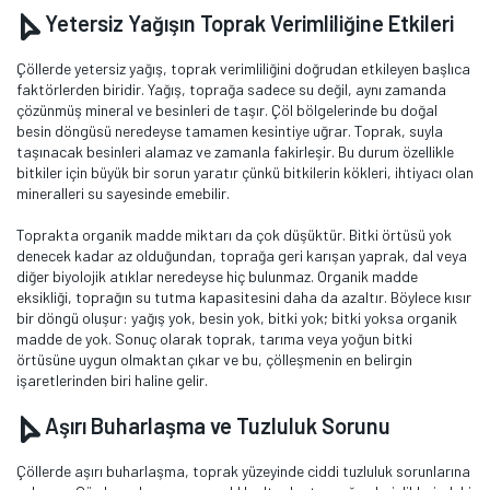
Yetersiz Yağışın Toprak Verimliliğine Etkileri
Çöllerde yetersiz yağış, toprak verimliliğini doğrudan etkileyen başlıca
faktörlerden biridir. Yağış, toprağa sadece su değil, aynı zamanda
çözünmüş mineral ve besinleri de taşır. Çöl bölgelerinde bu doğal
besin döngüsü neredeyse tamamen kesintiye uğrar. Toprak, suyla
taşınacak besinleri alamaz ve zamanla fakirleşir. Bu durum özellikle
bitkiler için büyük bir sorun yaratır çünkü bitkilerin kökleri, ihtiyacı olan
mineralleri su sayesinde emebilir.
Toprakta organik madde miktarı da çok düşüktür. Bitki örtüsü yok
denecek kadar az olduğundan, toprağa geri karışan yaprak, dal veya
diğer biyolojik atıklar neredeyse hiç bulunmaz. Organik madde
eksikliği, toprağın su tutma kapasitesini daha da azaltır. Böylece kısır
bir döngü oluşur: yağış yok, besin yok, bitki yok; bitki yoksa organik
madde de yok. Sonuç olarak toprak, tarıma veya yoğun bitki
örtüsüne uygun olmaktan çıkar ve bu, çölleşmenin en belirgin
işaretlerinden biri haline gelir.
Aşırı Buharlaşma ve Tuzluluk Sorunu
Çöllerde aşırı buharlaşma, toprak yüzeyinde ciddi tuzluluk sorunlarına