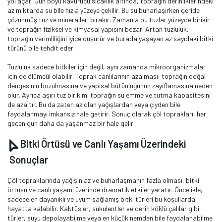
yol açar. Gün boyu kavurucu sıcaklık altında, toprağın derinliklerindeki
az miktarda su bile hızla yüzeye çekilir. Bu su buharlaşırken geride
çözünmüş tuz ve mineralleri bırakır. Zamanla bu tuzlar yüzeyde birikir
ve toprağın fiziksel ve kimyasal yapısını bozar. Artan tuzluluk,
toprağın verimliliğini iyice düşürür ve burada yaşayan az sayıdaki bitki
türünü bile tehdit eder.
Tuzluluk sadece bitkiler için değil, aynı zamanda mikroorganizmalar
için de ölümcül olabilir. Toprak canlılarının azalması, toprağın doğal
dengesinin bozulmasına ve yapısal bütünlüğünün zayıflamasına neden
olur. Ayrıca aşırı tuz birikimi toprağın su emme ve tutma kapasitesini
de azaltır. Bu da zaten az olan yağışlardan veya çiyden bile
faydalanmayı imkansız hale getirir. Sonuç olarak çöl toprakları, her
geçen gün daha da yaşanmaz bir hale gelir.
Bitki Örtüsü ve Canlı Yaşamı Üzerindeki
Sonuçlar
Çöl topraklarında yağışın az ve buharlaşmanın fazla olması, bitki
örtüsü ve canlı yaşamı üzerinde dramatik etkiler yaratır. Öncelikle,
sadece en dayanıklı ve uyum sağlamış bitki türleri bu koşullarda
hayatta kalabilir. Kaktüsler, sukulentler ve derin köklü çalılar gibi
türler, suyu depolayabilme veya en küçük nemden bile faydalanabilme