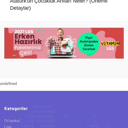
Atatürk'ün Çocukluk Anıları Neler? (Önemli
Detaylar)
undefined
Kategoriler
Ortaokul
Lise