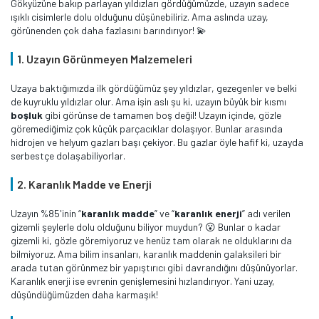
Gökyüzüne bakıp parlayan yıldızları gördüğümüzde, uzayın sadece
ışıklı cisimlerle dolu olduğunu düşünebiliriz. Ama aslında uzay,
görünenden çok daha fazlasını barındırıyor! 💫
1. Uzayın Görünmeyen Malzemeleri
Uzaya baktığımızda ilk gördüğümüz şey yıldızlar, gezegenler ve belki
de kuyruklu yıldızlar olur. Ama işin aslı şu ki, uzayın büyük bir kısmı
boşluk
gibi görünse de tamamen boş değil! Uzayın içinde, gözle
göremediğimiz çok küçük parçacıklar dolaşıyor. Bunlar arasında
hidrojen ve helyum gazları başı çekiyor. Bu gazlar öyle hafif ki, uzayda
serbestçe dolaşabiliyorlar.
2. Karanlık Madde ve Enerji
Uzayın %85'inin “
karanlık madde
” ve “
karanlık enerji
” adı verilen
gizemli şeylerle dolu olduğunu biliyor muydun? 😮 Bunlar o kadar
gizemli ki, gözle göremiyoruz ve henüz tam olarak ne olduklarını da
bilmiyoruz. Ama bilim insanları, karanlık maddenin galaksileri bir
arada tutan görünmez bir yapıştırıcı gibi davrandığını düşünüyorlar.
Karanlık enerji ise evrenin genişlemesini hızlandırıyor. Yani uzay,
düşündüğümüzden daha karmaşık!