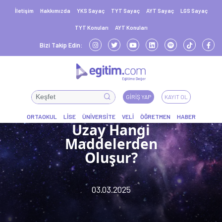
İletişim
Hakkımızda
YKS Sayaç
TYT Sayaç
AYT Sayaç
LGS Sayaç
TYT Konuları
AYT Konuları
Bizi Takip Edin:
GIRIŞ YAP
KAYIT OL
Uzay Hangi
Maddelerden
Oluşur?
03.03.2025