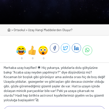
>
Ortaokul
>
Uzay Hangi Maddelerden Oluşur?
0
0
0
Merhaba uzay kaşifleri! 🌟 Hiç yukarıya, yıldızlarla dolu gökyüzüne
bakıp "Acaba uzay neyden yapılmıştır?" diye düşündünüz mü?
Kocaman bir boşluk gibi görünüyor ama aslında orası hiç de boş değil!
Uzayda yıldızlar, gezegenler ve göktaşları gibi devasa cisimler olduğu
gibi, gözle göremediğimiz gizemli şeyler de var. Hatta uzayın içinde
dolaşan minicik parçacıklar bile var! Peki ya uzaya çıkarsak ne
olurdu? Hadi hep birlikte astronot kıyafetlerimizi giyelim ve bu gizemli
yolculuğa başlayalım! 🚀