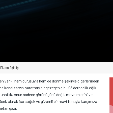
 Eksen Eğikliği
gen var ki hem duruşuyla hem de dönme şekliyle diğerlerinden
a kendi tarzını yaratmış bir gezegen gibi, 98 derecelik eğik
tuhaflık, onun sadece görünüşünü değil, mevsimlerini ve
 Renk olarak ise soğuk ve gizemli bir mavi tonuyla karşımıza
metan gazı.