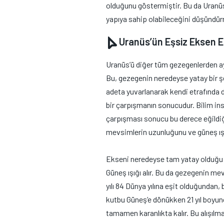
olduğunu göstermiştir. Bu da Uranüs
yapıya sahip olabileceğini düşündür
Uranüs’ün Eşsiz Eksen Eğ
Uranüs’ü diğer tüm gezegenlerden ayı
Bu, gezegenin neredeyse yatay bir ş
adeta yuvarlanarak kendi etrafında 
bir çarpışmanın sonucudur. Bilim in
çarpışması sonucu bu derece eğildi
mevsimlerin uzunluğunu ve güneş ışığ
Ekseni neredeyse tam yatay olduğu i
Güneş ışığı alır. Bu da gezegenin m
yılı 84 Dünya yılına eşit olduğundan,
kutbu Güneş’e dönükken 21 yıl boyunc
tamamen karanlıkta kalır. Bu alışıl