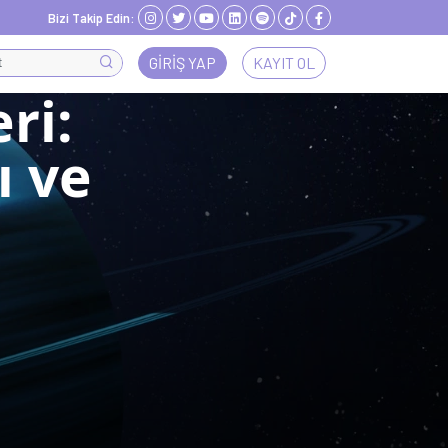
Bizi Takip Edin:
GIRIŞ YAP
KAYIT OL
ri:
ı ve