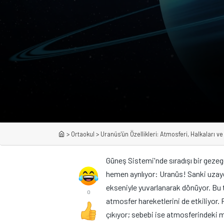
>
Ortaokul
>
Uranüs'ün Özellikleri: Atmosferi, Halkaları ve
Güneş Sistemi'nde sıradışı bir geze
hemen ayrılıyor: Uranüs! Sanki uzayd
ekseniyle yuvarlanarak dönüyor. Bu 
0
atmosfer hareketlerini de etkiliyor.
çıkıyor; sebebi ise atmosferindeki 