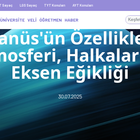
T Sayaç
LGS Sayaç
TYT Konuları
AYT Konuları
ÜNİVERSİTE
VELİ
ÖĞRETMEN
HABER
anüs'ün Özellikle
osferi, Halkalar
Eksen Eğikliği
30.07.2025