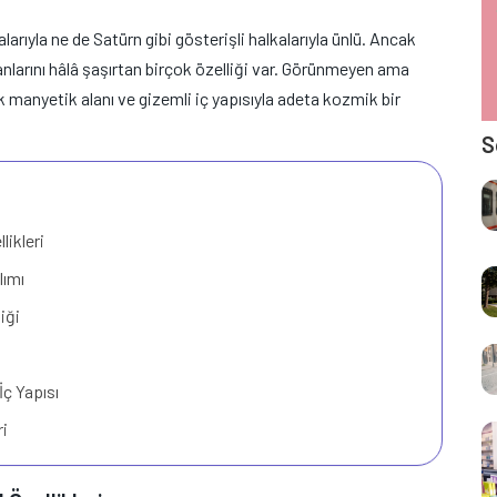
larıyla ne de Satürn gibi gösterişli halkalarıyla ünlü. Ancak
anlarını hâlâ şaşırtan birçok özelliği var. Görünmeyen ama
dık manyetik alanı ve gizemli iç yapısıyla adeta kozmik bir
S
likleri
lımı
iği
ç Yapısı
ri