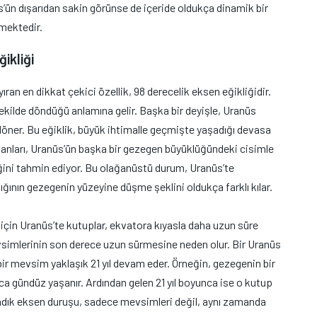
’ün dışarıdan sakin görünse de içeride oldukça dinamik bir
mektedir.
ikliği
ran en dikkat çekici özellik, 98 derecelik eksen eğikliğidir.
ekilde döndüğü anlamına gelir. Başka bir deyişle, Uranüs
döner. Bu eğiklik, büyük ihtimalle geçmişte yaşadığı devasa
sanları, Uranüs’ün başka bir gezegen büyüklüğündeki cisimle
ğini tahmin ediyor. Bu olağanüstü durum, Uranüs’te
ının gezegenin yüzeyine düşme şeklini oldukça farklı kılar.
çin Uranüs’te kutuplar, ekvatora kıyasla daha uzun süre
evsimlerinin son derece uzun sürmesine neden olur. Bir Uranüs
 bir mevsim yaklaşık 21 yıl devam eder. Örneğin, gezegenin bir
a gündüz yaşanır. Ardından gelen 21 yıl boyunca ise o kutup
madık eksen duruşu, sadece mevsimleri değil, aynı zamanda