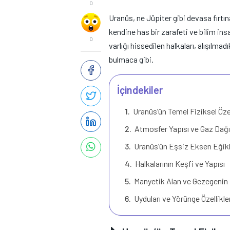
0
Uranüs, ne Jüpiter gibi devasa fırtına
kendine has bir zarafeti ve bilim ins
0
varlığı hissedilen halkaları, alışılma
bulmaca gibi.
İçindekiler
Uranüs’ün Temel Fiziksel Özel
Atmosfer Yapısı ve Gaz Dağı
Uranüs’ün Eşsiz Eksen Eğikl
Halkalarının Keşfi ve Yapısı
Manyetik Alan ve Gezegenin İ
Uyduları ve Yörünge Özellikle