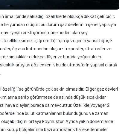
 ama içinde sakladığı özelliklerle oldukça dikkat çekicidir.
 helyumdan oluşur; bu durum gaz devlerinin genel yapısıyla
 mavi-yeşil renkli görünümüne neden olan şey,
özellikle kırmızı ışığı emdiği için gezegenin yansıttığı ışık
osfer, üç ana katmandan oluşur: troposfer, stratosfer ve
erde sıcaklıklar oldukça düşer ve burada yoğunluk en
sıcaklık artışları gözlemlenir, bu da atmosferin yapısal olarak
.
 özelliği ise görünürde çok sakin olmasıdır. Diğer gaz devleri
 akımlarına sahip görünmese de aslında düşük sıcaklıklar
azı hava olayları burada da mevcuttur. Özellikle Voyager 2
mosferde ince bulut katmanlarının bulunduğunu ve zaman
 oluşabildiğini ortaya koymuştur. Ayrıca yakın dönemlerde
nin kutup bölgelerinde bazı atmosferik hareketlenmeler