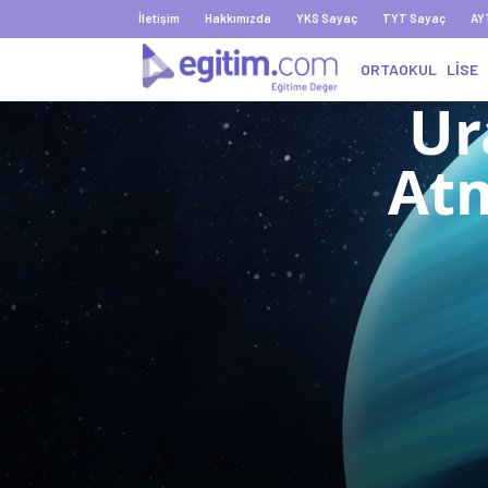
İletişim
Hakkımızda
YKS Sayaç
TYT Sayaç
AY
ORTAOKUL
LİSE
Ur
Atm