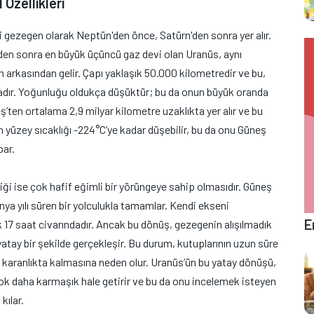
Özellikleri
 gezegen olarak Neptün'den önce, Satürn'den sonra yer alır.
den sonra en büyük üçüncü gaz devi olan Uranüs, aynı
arkasından gelir. Çapı yaklaşık 50.000 kilometredir ve bu,
ladır. Yoğunluğu oldukça düşüktür; bu da onun büyük oranda
’ten ortalama 2,9 milyar kilometre uzaklıkta yer alır ve bu
yüzey sıcaklığı -224°C’ye kadar düşebilir, bu da onu Güneş
par.
liği ise çok hafif eğimli bir yörüngeye sahip olmasıdır. Güneş
nya yılı süren bir yolculukla tamamlar. Kendi ekseni
E
k 17 saat civarındadır. Ancak bu dönüş, gezegenin alışılmadık
atay bir şekilde gerçekleşir. Bu durum, kutuplarının uzun süre
karanlıkta kalmasına neden olur. Uranüs’ün bu yatay dönüşü,
k daha karmaşık hale getirir ve bu da onu incelemek isteyen
kılar.