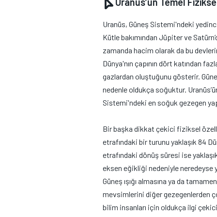
Uranüs’ün Temel Fiziksel 
Uranüs, Güneş Sistemi'ndeki yedinci
Kütle bakımından Jüpiter ve Satürn’
zamanda hacim olarak da bu devlerin 
Dünya'nın çapının dört katından faz
gazlardan oluştuğunu gösterir. Güneş
nedenle oldukça soğuktur. Uranüs’ün 
Sistemi'ndeki en soğuk gezegen ya
Bir başka dikkat çekici fiziksel özel
etrafındaki bir turunu yaklaşık 84 Dü
etrafındaki dönüş süresi ise yaklaşı
eksen eğikliği nedeniyle neredeyse y
Güneş ışığı almasına ya da tamamen 
mevsimlerini diğer gezegenlerden ço
bilim insanları için oldukça ilgi çekici 