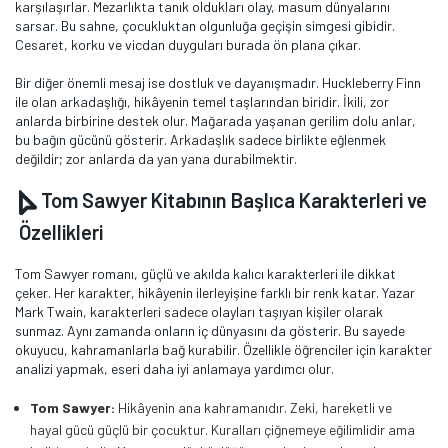
karşılaşırlar. Mezarlıkta tanık oldukları olay, masum dünyalarını
sarsar. Bu sahne, çocukluktan olgunluğa geçişin simgesi gibidir.
Cesaret, korku ve vicdan duyguları burada ön plana çıkar.
Bir diğer önemli mesaj ise dostluk ve dayanışmadır. Huckleberry Finn
ile olan arkadaşlığı, hikâyenin temel taşlarından biridir. İkili, zor
anlarda birbirine destek olur. Mağarada yaşanan gerilim dolu anlar,
bu bağın gücünü gösterir. Arkadaşlık sadece birlikte eğlenmek
değildir; zor anlarda da yan yana durabilmektir.
Tom Sawyer Kitabının Başlıca Karakterleri ve
Özellikleri
Tom Sawyer romanı, güçlü ve akılda kalıcı karakterleri ile dikkat
çeker. Her karakter, hikâyenin ilerleyişine farklı bir renk katar. Yazar
Mark Twain, karakterleri sadece olayları taşıyan kişiler olarak
sunmaz. Aynı zamanda onların iç dünyasını da gösterir. Bu sayede
okuyucu, kahramanlarla bağ kurabilir. Özellikle öğrenciler için karakter
analizi yapmak, eseri daha iyi anlamaya yardımcı olur.
Tom Sawyer:
Hikâyenin ana kahramanıdır. Zeki, hareketli ve
hayal gücü güçlü bir çocuktur. Kuralları çiğnemeye eğilimlidir ama