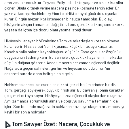
ama zeki bir çocuktur. Teyzesi Polly ile birlikte yaşar ve sık sık kuralları
çiğner. Okula gitmek yerine macera peşinde koşmayı tercih eder. En
yakın arkadaşı Huckleberry Finn ile birlikte hayal gücü dolu oyunlar
kurar. Bir gün mezarlıkta istemeden bir suça tanık olur. Bu olay,
hikâyenin akışını tamamen değiştirir. Tom, gördükleri karşısında korku
yaşasa da içten içe doğru olanı yapma isteği duyar.
Hikâyenin ilerleyen bölümlerinde Tom ve arkadaşları korsan olmaya
karar verir. Mississippi Nehri kıyısında küçük bir adaya kaçarlar.
Kasaba halkı onların kaybolduğunu düşünür. Oysa çocuklar özgürlük
duygusunun tadını çıkarır. Bu sahneler, çocukluk hayallerinin ne kadar
güçlü olduğunu gösterir. Ancak macera her zaman eğlenceli değildir.
Mağarada geçen sahneler, gerilim ve heyecan doludur. Tom’un
cesareti burada daha belirgin hale gelir.
Mahkeme sahnesi ise eserin en dikkat çekici bölümlerinden biridir.
Tom, gerçeği söyleyerek büyük bir risk alır. Bu davranış, onun karakter
gelişimini ortaya koyar. Hikâye yalnızca eğlenceli olaylardan oluşmaz.
Aynı zamanda sorumluluk alma ve doğruyu savunma temalarını da
işler. Son bölümde mağarada saklanan hazineye ulaşmaları, macerayı
keyifli bir sonla noktalar.
Tom Sawyer Özet: Macera, Çocukluk ve