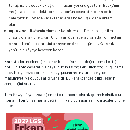
tartışmalar, çocukluk aşkının masum yönünü gösterir. Becky’nin
mağara sahnesindeki korkusu, Tom’un cesaretini daha belirgin
hale getirir. Böylece karakterler arasındaki ilişki daha anlamlı
olur.
Injun Joe:
Hikâyenin olumsuz karakteridir. Tehlike ve gerilim
unsuru olarak öne çıkar. Onun varlığı, macerayı sıradan olmaktan
çıkarır. Tom’un cesaretini sınayan en önemli figürdür. Karanlık
yönü ile hikâyeye heyecan katar.
Karakterler incelendiğinde, her birinin farklı bir değeri temsil ettiği
görülür. Tom cesareti ve hayal gücünü simgeler. Huck özgürlüğü temsil
eder. Polly Teyze sorumluluk duygusunu hatırlatır. Becky ise
masumiyeti ve duygusallığı yansıtır. Bu karakter çeşitliliği, eserin
zenginliğini artırır.
Tom Sawyer’ı yalnızca eğlenceli bir macera olarak görmek eksik olur.
Roman, Tom’un zamanla değişimini ve olgunlaşmasını da gözler önüne
serer.