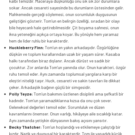
kalbi temizdir. Maceraya düşkünlüğü onu sık sık zor durumlara
sokar. Ancak cesareti sayesinde bu durumların üstesinden gelir.
Mahkemede gerçeği söylemesi, onun sorumluluk duygusunun
geliştiğini gösterir. Tom’un en belirgin özelliği, sıradan bir olayı
bile heyecanlı hale getirebilmesidir. Çit boyama sahnesi, onun
ikna yeteneğini açıkça ortaya koyar. Bu yönüyle hem yaramaz
hem de lider ruhlu bir karakterdir.
Huckleberry Finn:
Tom’un en yakın arkadaşıdır. Özgürlüğüne
düşkün ve toplum kurallarından uzak bir yaşam sürer. Kasaba
halkı tarafından biraz dışlanır. Ancak dürüst ve sadık bir
çocuktur. Zor anlarda Tom’un yanında olur. Onun karakteri, özgür
ruhu temsil eder. Aynı zamanda toplumsal yargılara karşı bir
eleştiri niteliği taşır. Huck, cesareti ve sakin tavırları ile dikkat
çeker. Arkadaşlık bağının güçlü bir simgesidir.
Polly Teyze:
Tom’un bakımını üstlenen disiplinli ama şefkatli bir
kadındır. Tom’un yaramazlıklarına kızsa da onu çok sever.
Geleneksel değerleri temsil eder. Sorumluluk ve düzen
kavramlarını önemser. Onun varlığı, hikâyeye aile sıcaklığı katar.
Aynı zamanda yetişkin dünyasının bakış açısını yansıtır.
Becky Thatcher:
Tom’un hoşlandığı ve etkilemeye çalıştığı bir
kızdır. Nazik ve duygusal bir karakterdir. Tom ile yaşadığı küçük