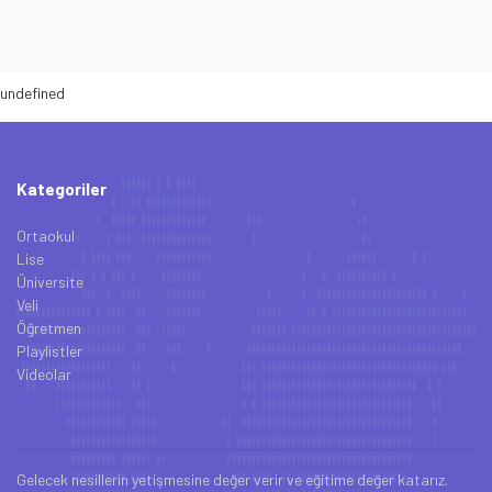
undefined
Kategoriler
Ortaokul
Lise
Üniversite
Veli
Öğretmen
Playlistler
Videolar
Gelecek nesillerin yetişmesine değer verir ve eğitime değer katarız.