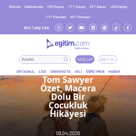
İletişim
Hakkımızda
YKS Sayaç
TYT Sayaç
AYT Sayaç
LGS Sayaç
TYT Konuları
AYT Konuları
Bizi Takip Edin:
GIRIŞ YAP
KAYIT OL
Tom Sawyer
Özet, Macera
Dolu Bir
Çocukluk
Hikâyesi
09.04.2026