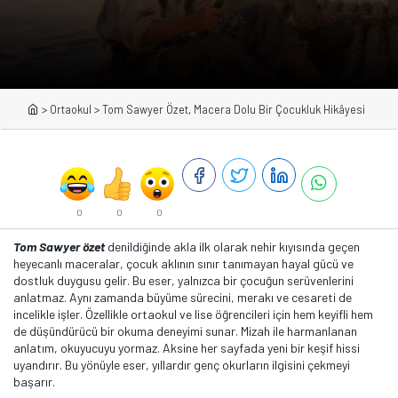
>
Ortaokul
>
Tom Sawyer Özet, Macera Dolu Bir Çocukluk Hikâyesi
0
0
0
Tom Sawyer özet
denildiğinde akla ilk olarak nehir kıyısında geçen
heyecanlı maceralar, çocuk aklının sınır tanımayan hayal gücü ve
dostluk duygusu gelir. Bu eser, yalnızca bir çocuğun serüvenlerini
anlatmaz. Aynı zamanda büyüme sürecini, merakı ve cesareti de
incelikle işler. Özellikle ortaokul ve lise öğrencileri için hem keyifli hem
de düşündürücü bir okuma deneyimi sunar. Mizah ile harmanlanan
anlatım, okuyucuyu yormaz. Aksine her sayfada yeni bir keşif hissi
uyandırır. Bu yönüyle eser, yıllardır genç okurların ilgisini çekmeyi
başarır.