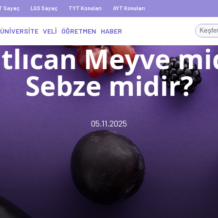
T Sayaç
LGS Sayaç
TYT Konuları
AYT Konuları
ÜNİVERSİTE
VELİ
ÖĞRETMEN
HABER
tlıcan Meyve mi
Sebze midir?
05.11.2025