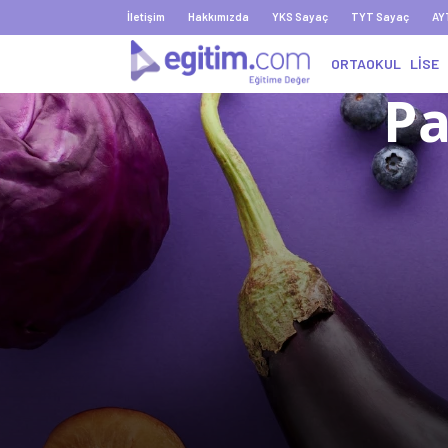
İletişim
Hakkımızda
YKS Sayaç
TYT Sayaç
AY
ORTAOKUL
LİSE
Pa