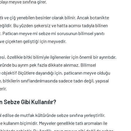
layı meyve sınıfına girer.
ı ve çiğ yenebilen besinler olarak bilinir. Ancak botanikte
eğildir. Bu yüzden şekersiz ve hatta acımsı tadıyla bilinen
r. Patlıcan meyve mi sebze mi sorusunun bilimsel yanıtı
ve çiçekten geliştiği için meyvedir.
 özellikle bitki bilimiyle ilgilenenler için önemli bir ayrıntıdır.
ründe bu ayrım pek fazla dikkate alınmaz. Bilimsel
 objektif ölçütlere dayandığı için, patlıcanın meyve olduğu
e, bitkilerin sınıflandırılmasında sadece tadın değil, yapısal
rir.
Sebze Gibi Kullanılır?
edilse de mutfak kültüründe sebze sınıfına yerleştirilir.
 kullanım biçimidir. Meyveler genellikle tatlı aromaları ile
r bir tada sahiptir. Bu özellik, onun meyve gibi değil de sebze