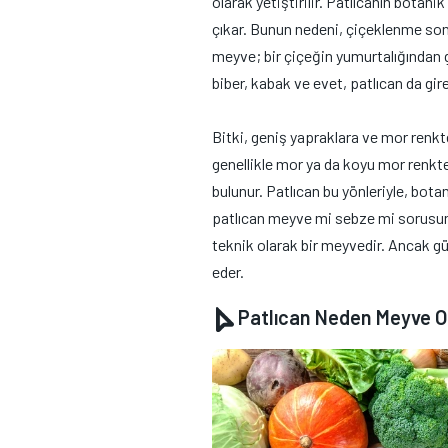
olarak yetiştirilir. Patlıcanın botani
çıkar. Bunun nedeni, çiçeklenme son
meyve; bir çiçeğin yumurtalığından 
biber, kabak ve evet, patlıcan da gire
Bitki, geniş yapraklara ve mor renkte
genellikle mor ya da koyu mor renkt
bulunur. Patlıcan bu yönleriyle, bot
patlıcan meyve mi sebze mi sorusuna 
teknik olarak bir meyvedir. Ancak gü
eder.
Patlıcan Neden Meyve Ol