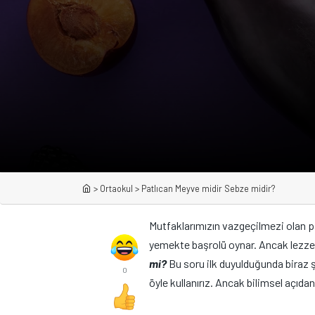
>
Ortaokul
>
Patlıcan Meyve midir Sebze midir?
Mutfaklarımızın vazgeçilmezi olan pa
yemekte başrolü oynar. Ancak lezzet
mi?
Bu soru ilk duyulduğunda biraz şa
0
öyle kullanırız. Ancak bilimsel açıda