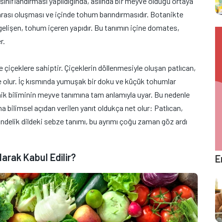
k sınıflandırması yapıldığında, aslında bir meyve olduğu ortaya
rası oluşması ve içinde tohum barındırmasıdır. Botanikte
gelişen, tohum içeren yapıdır. Bu tanımın içine domates,
r.
 çiçeklere sahiptir. Çiçeklerin döllenmesiyle oluşan patlıcan,
e olur. İç kısmında yumuşak bir doku ve küçük tohumlar
anik biliminin meyve tanımına tam anlamıyla uyar. Bu nedenle
bilimsel açıdan verilen yanıt oldukça net olur: Patlıcan,
ndelik dildeki sebze tanımı, bu ayrımı çoğu zaman göz ardı
arak Kabul Edilir?
E