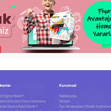
kanlar
Kurumsal
tif Eğitim Nedir?
Hakkımızda
line Göre Ders Planı Hazırlama
İletişim
erek Okuma Nasıl Düzelir?
Üye Olmayanlara Yönelik Aydınlatm