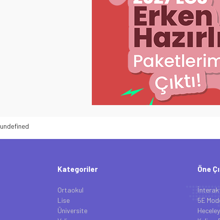
undefined
Kategoriler
Öne Çı
Ortaokul
İnterak
Lise
5E Mode
Üniversite
Heceley