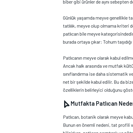
biber gibi ürünler de aynı sebepten do
Günlük yaşamda meyve genellikle tatl
tatlılık, meyve olup olmama kriteri d
patlıcan bile meyve kategorisindedi
burada ortaya çıkar: Tohum taşıdığı 
Patlıcanın meyve olarak kabul edilmesi,
Ancak halk arasında ve mutfak kültü
sınıflandırma ise daha sistematik ve
net bir şekilde kabul edilir. Bu da biz
özelliklerin belirleyici olduğunu göste
Mutfakta Patlıcan Neden 
Patlıcan, botanik olarak meyve kabul 
Bunun en önemli nedeni, tat profili ve
bilinirken, patlıcan acımtırak ve nöt