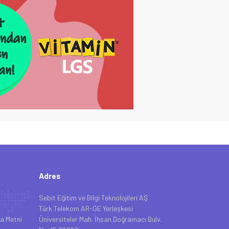
Adres
Sebit Eğitim ve Bilgi Teknolojileri AŞ
Türk Telekom AR-GE Yerleşkesi
a Metni
Üniversiteler Mah. İhsan Doğramacı Bulv.