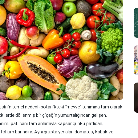
esinin temel nedeni, botanikteki “meyve” tanımına tam olarak
tkilerde döllenmiş bir çiçeğin yumurtalığından gelişen,
tanım, patlıcanı tam anlamıyla kapsar çünkü patlıcan,
 tohum barındırır. Aynı grupta yer alan domates, kabak ve