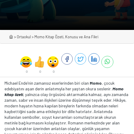
>
Ortaokul
>
Momo Kitap Özeti, Konusu ve Ana Fikri
0
0
0
Michael Ende’nin zamansız eserlerinden biri olan
Momo
, çocuk
edebiyatını aşan derin anlatımıyla her yaştan okura seslenir.
Momo
kitap özeti
, yalnızca olay örgüsünü aktarmakla kalmaz, aynı zamanda
zaman, sabır ve insan ilişkileri üzerine düşünmeyi teşvik eder. Hikâye,
modern hayatın hızına kapılan bireylerin farkında olmadan neleri
kaybettiğini sade ama etkileyici bir dille hatırlatır. Anlatımda
kullanılan semboller, soyut kavramları somutlaştırarak okurun
metinle bağ kurmasını kolaylaştırır. Romanın merkezinde yer alan
çocuk karakter üzerinden anlatılan olaylar, günlük yaşamın