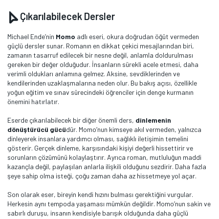
Çıkarılabilecek Dersler
Michael Ende’nin
Momo
adlı eseri, okura doğrudan öğüt vermeden
güçlü dersler sunar. Romanın en dikkat çekici mesajlarından biri,
zamanın tasarruf edilecek bir nesne değil, anlamla doldurulması
gereken bir değer olduğudur. İnsanların sürekli acele etmesi, daha
verimli oldukları anlamına gelmez. Aksine, sevdiklerinden ve
kendilerinden uzaklaşmalarına neden olur. Bu bakış açısı, özellikle
yoğun eğitim ve sınav sürecindeki öğrenciler için denge kurmanın
önemini hatırlatır.
Eserde çıkarılabilecek bir diğer önemli ders,
dinlemenin
dönüştürücü gücü
dür. Momo’nun kimseye akıl vermeden, yalnızca
dinleyerek insanlara yardımcı olması, sağlıklı iletişimin temelini
gösterir. Gerçek dinleme, karşısındaki kişiyi değerli hissettirir ve
sorunların çözümünü kolaylaştırır. Ayrıca roman, mutluluğun maddi
kazançla değil, paylaşılan anlarla ilişkili olduğunu sezdirir. Daha fazla
şeye sahip olma isteği, çoğu zaman daha az hissetmeye yol açar.
Son olarak eser, bireyin kendi hızını bulması gerektiğini vurgular.
Herkesin aynı tempoda yaşaması mümkün değildir. Momo’nun sakin ve
sabırlı duruşu, insanın kendisiyle barışık olduğunda daha güçlü