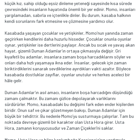
küçük kız, sahip olduğu eşsiz dinleme yeteneği sayesinde kısa sürede
çevresindeki insanların hayatında önemli bir yer edinir. Momo, insanları
yargılamadan, sabırla ve içtenlikle dinler. Bu durum, kasaba halkının
kendi sorunlarını fark etmesine ve çözmesine yardımcı olur.
Kasabada yaşayan çocuklar ve yetişkinler, Momo’nun yanında zaman
geçirirken kendilerini daha huzurlu hisseder. Çocuklar onunla oyunlar
oynar, yetişkinler ise dertlerini paylaşır. Ancak bu sıcak ve yavaş akan
hayat, gizemli Duman Adamlar’ın ortaya çıkmasıyla değişir. Gri
kıyafetli bu adamlar, insanlara zamanı boşa harcadıklarını söyler ve
onları daha hızlı yaşamaya ikna eder. İnsanlar, gelecek için zaman
biriktirdiklerini sanarak sevdiklerine ayırdıkları vakti azaltır. Böylece
kasabada dostluklar zayıflar, oyunlar unutulur ve herkes aceleci bir
hâle gelir.
Duman Adamlar’ın asıl amacı, insanların boşa harcadığını düşündüğü
zamanı çalmaktır. Bu zamanı gizlice depolayarak varlıklarını
sürdürürler. Momo, kasabadaki bu değişimi fark eden ender kişilerden
biridir. Onun saf ve çıkar gözetmeyen bakışı, Duman Adamlar için
büyük bir tehdittir. Bu nedenle Momo’yu susturmaya çalışırlar. Tam bu
noktada devreye gizemli bir karakter olan Usta Hora girer. Usta
Hora, zamanın koruyucusudur ve Zaman Çiçekleri’ni saklar.
Momo, Usta Hora ve bilge kaplumbağa Kassiopeia’nın yardımıyla