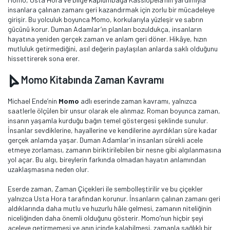
insanlara çalınan zamanı geri kazandırmak için zorlu bir mücadeleye
girişir. Bu yolculuk boyunca Momo, korkularıyla yüzleşir ve sabrın
gücünü korur. Duman Adamlar’ın planları bozuldukça, insanların
hayatına yeniden gerçek zaman ve anlam geri döner. Hikâye, hızın
mutluluk getirmediğini, asıl değerin paylaşılan anlarda saklı olduğunu
hissettirerek sona erer.
Momo Kitabında Zaman Kavramı
Michael Ende’nin
Momo
adlı eserinde zaman kavramı, yalnızca
saatlerle ölçülen bir unsur olarak ele alınmaz. Roman boyunca zaman,
insanın yaşamla kurduğu bağın temel göstergesi şeklinde sunulur.
İnsanlar sevdiklerine, hayallerine ve kendilerine ayırdıkları süre kadar
gerçek anlamda yaşar. Duman Adamlar’ın insanları sürekli acele
etmeye zorlaması, zamanın biriktirilebilen bir nesne gibi algılanmasına
yol açar. Bu algı, bireylerin farkında olmadan hayatın anlamından
uzaklaşmasına neden olur.
Eserde zaman, Zaman Çiçekleri ile sembolleştirilir ve bu çiçekler
yalnızca Usta Hora tarafından korunur. İnsanların çalınan zamanı geri
aldıklarında daha mutlu ve huzurlu hâle gelmesi, zamanın niteliğinin
niceliğinden daha önemli olduğunu gösterir. Momo’nun hiçbir şeyi
aceleye getirmemesi ve anın içinde kalabilmesi, zamanla sağlıklı bir