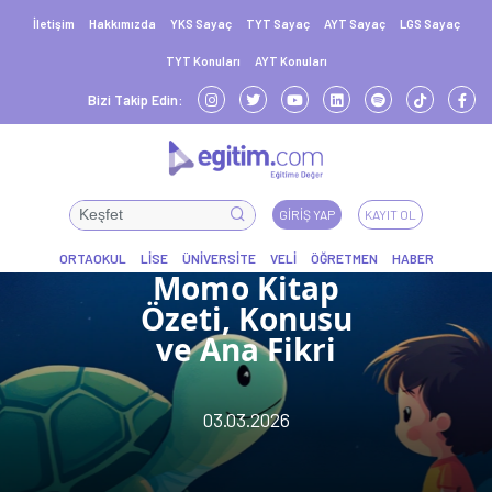
İletişim
Hakkımızda
YKS Sayaç
TYT Sayaç
AYT Sayaç
LGS Sayaç
TYT Konuları
AYT Konuları
Bizi Takip Edin:
GIRIŞ YAP
KAYIT OL
Momo Kitap
Özeti, Konusu
ve Ana Fikri
03.03.2026