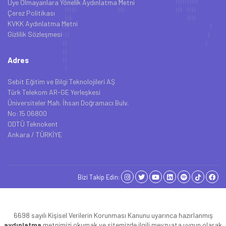
Üye Olmayanlara Yönelik Aydınlatma Metni
Çerez Politikası
KVKK Aydınlatma Metni
Gizlilik Sözleşmesi
Adres
Sebit Eğitim ve Bilgi Teknolojileri AŞ
Türk Telekom AR-GE Yerleşkesi
Üniversiteler Mah. İhsan Doğramacı Bulv.
No:15 06800
ODTÜ Teknokent
Ankara / TÜRKİYE
Bizi Takip Edin:
6698 sayılı Kişisel Verilerin Korunması Kanunu uyarınca hazırlanmış
aydınlatma
metnimizi okumak ve sitemizde ilgili mevzuata uygun olarak