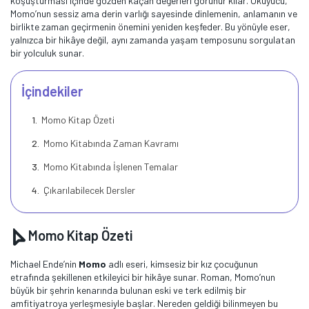
koşuşturması içinde gözden kaçan değerleri görünür kılar. Okuyucu,
Momo’nun sessiz ama derin varlığı sayesinde dinlemenin, anlamanın ve
birlikte zaman geçirmenin önemini yeniden keşfeder. Bu yönüyle eser,
yalnızca bir hikâye değil, aynı zamanda yaşam temposunu sorgulatan
bir yolculuk sunar.
İçindekiler
Momo Kitap Özeti
Momo Kitabında Zaman Kavramı
Momo Kitabında İşlenen Temalar
Çıkarılabilecek Dersler
Momo Kitap Özeti
Michael Ende’nin
Momo
adlı eseri, kimsesiz bir kız çocuğunun
etrafında şekillenen etkileyici bir hikâye sunar. Roman, Momo’nun
büyük bir şehrin kenarında bulunan eski ve terk edilmiş bir
amfitiyatroya yerleşmesiyle başlar. Nereden geldiği bilinmeyen bu