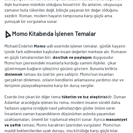
ilişki kurmanın mümkün olduğunu hissettirir. Bu anlatım, okuyucuya
zamanın hızla tüketilen değil, bilinçle yaşanan bir değer olduğunu
sezdirir. Roman, modern hayatın temposuna karşı güçlü ama
yumuşak bir sorgulama sunar.
Momo Kitabında İşlenen Temalar
Michael Ende’nin
Momo
adlı eserinde işlenen temalar, günlük hayatın
içinde fark edilmeden kaybolan insani değerleri merkeze alır. Romanın
en güçlü temalarından biri,
dostluk ve paylaşım
duygusudur.
Momo’nun çevresindeki insanlarla kurduğu samimi ilişkiler, çıkar
gözetmeyen bağların iyileştirici gücünü gösterir. Bununla birlikte
dinlemek
teması da özel bir yere sahiptir. Momo’nun insanları
gerçekten dinlemesi, onların kendilerini anlamasına yardımcı olur ve
iletişimin yüzeyselleşmesine karşı bir duruş sergiler.
Eserde öne çıkan bir diğer tema
tüketim ve hız eleştirisi
dir. Duman
Adamlar aracılığıyla işlenen bu tema, modern insanın sürekli daha
fazlasını yapma isteğiyle nasıl yalnızlaştığını gözler önüne serer.
İnsanların zaman kazandıklarını düşünürken aslında yaşamdan
uzaklaşmaları, önemli bir toplumsal eleştiri sunar. Ayrıca
masumiyet
ve saflık
teması, Momo karakteri üzerinden vurgulanır. Momo’nun
maddi beklentilerden uzak duruşu, onu kötülüğe karşı güçlü kılar.