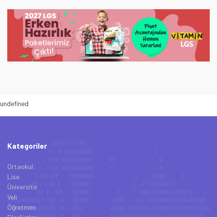
undefined
Kategoriler
Ortaokul
Lise
Üniversite
Veli
Öğretmen