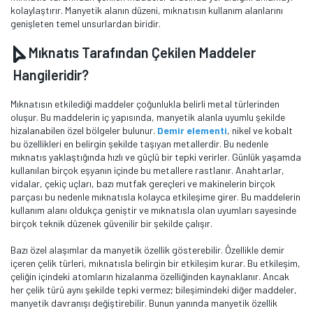
kolaylaştırır. Manyetik alanın düzeni, mıknatısın kullanım alanlarını
genişleten temel unsurlardan biridir.
Mıknatıs Tarafından Çekilen Maddeler
Hangileridir?
Mıknatısın etkilediği maddeler çoğunlukla belirli metal türlerinden
oluşur. Bu maddelerin iç yapısında, manyetik alanla uyumlu şekilde
hizalanabilen özel bölgeler bulunur.
Demir elementi
, nikel ve kobalt
bu özellikleri en belirgin şekilde taşıyan metallerdir. Bu nedenle
mıknatıs yaklaştığında hızlı ve güçlü bir tepki verirler. Günlük yaşamda
kullanılan birçok eşyanın içinde bu metallere rastlanır. Anahtarlar,
vidalar, çekiç uçları, bazı mutfak gereçleri ve makinelerin birçok
parçası bu nedenle mıknatısla kolayca etkileşime girer. Bu maddelerin
kullanım alanı oldukça geniştir ve mıknatısla olan uyumları sayesinde
birçok teknik düzenek güvenilir bir şekilde çalışır.
Bazı özel alaşımlar da manyetik özellik gösterebilir. Özellikle demir
içeren çelik türleri, mıknatısla belirgin bir etkileşim kurar. Bu etkileşim,
çeliğin içindeki atomların hizalanma özelliğinden kaynaklanır. Ancak
her çelik türü aynı şekilde tepki vermez; bileşimindeki diğer maddeler,
manyetik davranışı değiştirebilir. Bunun yanında manyetik özellik