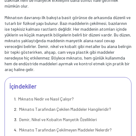
bakmak hem de manyetik etkileşimi daha somut hale getirmek
mümkün olur.
Mıknatısın davranışı ilk bakışta basit görünse de arkasında düzenli ve
tutarlı bir fiziksel yapı bulunur. Bazı maddelerin çekilmesi, bazılarının
ise tepkisiz kalması rastlantı değildir. Her maddenin atomları içinde
yüklerin ve küçük manyetik bölgelerin belirli bir düzeni vardır. Bu düzen,
mıknatıs yaklaştığında maddenin manyetik alana nasıl cevap
vereceğini belirler. Demir, nikel ve kobalt gibi metaller bu alana belirgin
bir tepki gösterirken, ahşap, cam veya plastik gibi maddeler
neredeyse hiç etkilenmez. Böylece mıknatıs, hem günlük kullanımda
hem de endüstride maddeleri ayırmak ve kontrol etmek için pratik bir
araç haline gelir.
İçindekiler
Mıknatıs Nedir ve Nasıl Çalışır?
Mıknatıs Tarafından Çekilen Maddeler Hangileridir?
Demir, Nikel ve Kobaltın Manyetik Özellikleri
Mıknatıs Tarafından Çekilmeyen Maddeler Nelerdir?