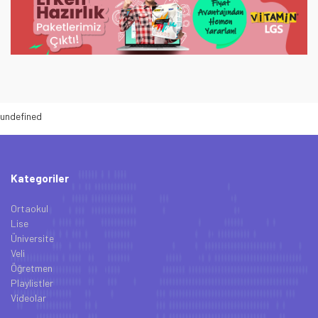
undefined
Kategoriler
Ortaokul
Lise
Üniversite
Veli
Öğretmen
Playlistler
Videolar