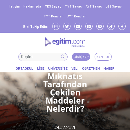
İletişim
Hakkımızda
YKS Sayaç
TYT Sayaç
AYT Sayaç
LGS Sayaç
TYT Konuları
AYT Konuları
Bizi Takip Edin:
GIRIŞ YAP
KAYIT OL
Mıknatıs
Tarafından
Çekilen
Maddeler
Nelerdir?
09.02.2026