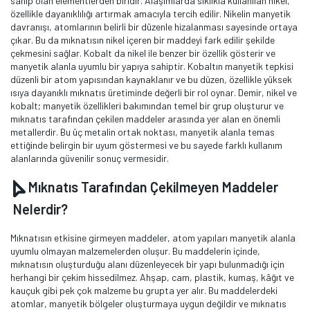
sahip olan elementlerden biridir. Alaşımlarda sıklıkla kullanılan nikel,
özellikle dayanıklılığı artırmak amacıyla tercih edilir. Nikelin manyetik
davranışı, atomlarının belirli bir düzenle hizalanması sayesinde ortaya
çıkar. Bu da mıknatısın nikel içeren bir maddeyi fark edilir şekilde
çekmesini sağlar. Kobalt da nikel ile benzer bir özellik gösterir ve
manyetik alanla uyumlu bir yapıya sahiptir. Kobaltın manyetik tepkisi
düzenli bir atom yapısından kaynaklanır ve bu düzen, özellikle yüksek
ısıya dayanıklı mıknatıs üretiminde değerli bir rol oynar. Demir, nikel ve
kobalt; manyetik özellikleri bakımından temel bir grup oluşturur ve
mıknatıs tarafından çekilen maddeler arasında yer alan en önemli
metallerdir. Bu üç metalin ortak noktası, manyetik alanla temas
ettiğinde belirgin bir uyum göstermesi ve bu sayede farklı kullanım
alanlarında güvenilir sonuç vermesidir.
Mıknatıs Tarafından Çekilmeyen Maddeler
Nelerdir?
Mıknatısın etkisine girmeyen maddeler, atom yapıları manyetik alanla
uyumlu olmayan malzemelerden oluşur. Bu maddelerin içinde,
mıknatısın oluşturduğu alanı düzenleyecek bir yapı bulunmadığı için
herhangi bir çekim hissedilmez. Ahşap, cam, plastik, kumaş, kâğıt ve
kauçuk gibi pek çok malzeme bu grupta yer alır. Bu maddelerdeki
atomlar, manyetik bölgeler oluşturmaya uygun değildir ve mıknatıs