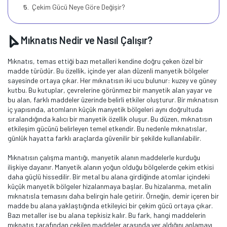
Çekim Gücü Neye Göre Değişir?
Mıknatıs Nedir ve Nasıl Çalışır?
Mıknatıs, temas ettiği bazı metalleri kendine doğru çeken özel bir
madde türüdür. Bu özellik, içinde yer alan düzenli manyetik bölgeler
sayesinde ortaya çıkar. Her mıknatısın iki ucu bulunur: kuzey ve güney
kutbu. Bu kutuplar, çevrelerine görünmez bir manyetik alan yayar ve
bu alan, farklı maddeler üzerinde belirli etkiler oluşturur. Bir mıknatısın
iç yapısında, atomların küçük manyetik bölgeleri aynı doğrultuda
sıralandığında kalıcı bir manyetik özellik oluşur. Bu düzen, mıknatısın
etkileşim gücünü belirleyen temel etkendir. Bu nedenle mıknatıslar,
günlük hayatta farklı araçlarda güvenilir bir şekilde kullanılabilir.
Mıknatısın çalışma mantığı, manyetik alanın maddelerle kurduğu
ilişkiye dayanır. Manyetik alanın yoğun olduğu bölgelerde çekim etkisi
daha güçlü hissedilir. Bir metal bu alana girdiğinde atomlar içindeki
küçük manyetik bölgeler hizalanmaya başlar. Bu hizalanma, metalin
mıknatısla temasını daha belirgin hale getirir. Örneğin, demir içeren bir
madde bu alana yaklaştığında etkileyici bir çekim gücü ortaya çıkar.
Bazı metaller ise bu alana tepkisiz kalır. Bu fark, hangi maddelerin
mıknatıs tarafından çekilen maddeler arasında yer aldığını anlamayı