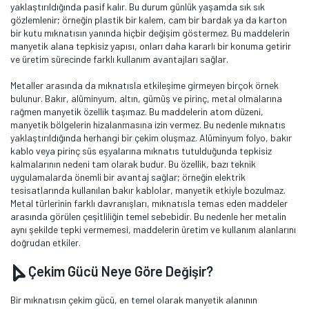
yaklaştırıldığında pasif kalır. Bu durum günlük yaşamda sık sık
gözlemlenir; örneğin plastik bir kalem, cam bir bardak ya da karton
bir kutu mıknatısın yanında hiçbir değişim göstermez. Bu maddelerin
manyetik alana tepkisiz yapısı, onları daha kararlı bir konuma getirir
ve üretim sürecinde farklı kullanım avantajları sağlar.
Metaller arasında da mıknatısla etkileşime girmeyen birçok örnek
bulunur. Bakır, alüminyum, altın, gümüş ve pirinç, metal olmalarına
rağmen manyetik özellik taşımaz. Bu maddelerin atom düzeni,
manyetik bölgelerin hizalanmasına izin vermez. Bu nedenle mıknatıs
yaklaştırıldığında herhangi bir çekim oluşmaz. Alüminyum folyo, bakır
kablo veya pirinç süs eşyalarına mıknatıs tutulduğunda tepkisiz
kalmalarının nedeni tam olarak budur. Bu özellik, bazı teknik
uygulamalarda önemli bir avantaj sağlar; örneğin elektrik
tesisatlarında kullanılan bakır kablolar, manyetik etkiyle bozulmaz.
Metal türlerinin farklı davranışları, mıknatısla temas eden maddeler
arasında görülen çeşitliliğin temel sebebidir. Bu nedenle her metalin
aynı şekilde tepki vermemesi, maddelerin üretim ve kullanım alanlarını
doğrudan etkiler.
Çekim Gücü Neye Göre Değişir?
Bir mıknatısın çekim gücü, en temel olarak manyetik alanının