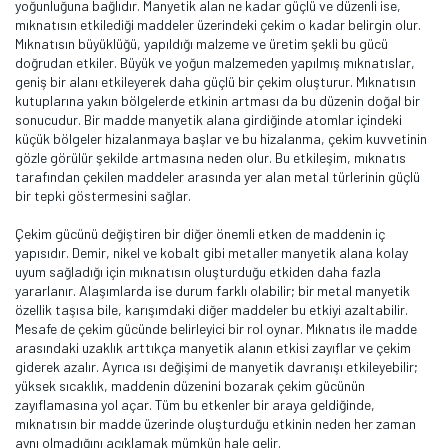
yoğunluğuna bağlıdır. Manyetik alan ne kadar güçlü ve düzenli ise,
mıknatısın etkilediği maddeler üzerindeki çekim o kadar belirgin olur.
Mıknatısın büyüklüğü, yapıldığı malzeme ve üretim şekli bu gücü
doğrudan etkiler. Büyük ve yoğun malzemeden yapılmış mıknatıslar,
geniş bir alanı etkileyerek daha güçlü bir çekim oluşturur. Mıknatısın
kutuplarına yakın bölgelerde etkinin artması da bu düzenin doğal bir
sonucudur. Bir madde manyetik alana girdiğinde atomlar içindeki
küçük bölgeler hizalanmaya başlar ve bu hizalanma, çekim kuvvetinin
gözle görülür şekilde artmasına neden olur. Bu etkileşim, mıknatıs
tarafından çekilen maddeler arasında yer alan metal türlerinin güçlü
bir tepki göstermesini sağlar.
Çekim gücünü değiştiren bir diğer önemli etken de maddenin iç
yapısıdır. Demir, nikel ve kobalt gibi metaller manyetik alana kolay
uyum sağladığı için mıknatısın oluşturduğu etkiden daha fazla
yararlanır. Alaşımlarda ise durum farklı olabilir; bir metal manyetik
özellik taşısa bile, karışımdaki diğer maddeler bu etkiyi azaltabilir.
Mesafe de çekim gücünde belirleyici bir rol oynar. Mıknatıs ile madde
arasındaki uzaklık arttıkça manyetik alanın etkisi zayıflar ve çekim
giderek azalır. Ayrıca ısı değişimi de manyetik davranışı etkileyebilir;
yüksek sıcaklık, maddenin düzenini bozarak çekim gücünün
zayıflamasına yol açar. Tüm bu etkenler bir araya geldiğinde,
mıknatısın bir madde üzerinde oluşturduğu etkinin neden her zaman
aynı olmadığını açıklamak mümkün hale gelir.