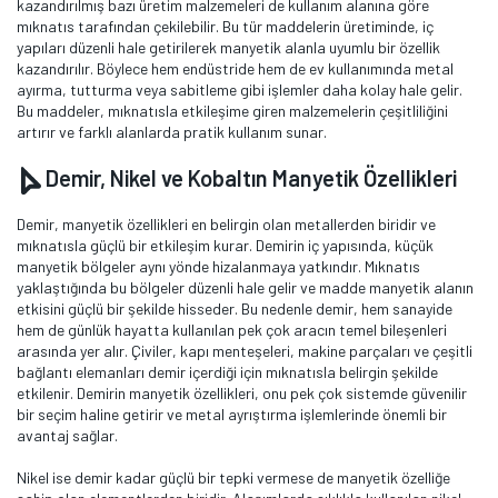
kazandırılmış bazı üretim malzemeleri de kullanım alanına göre
mıknatıs tarafından çekilebilir. Bu tür maddelerin üretiminde, iç
yapıları düzenli hale getirilerek manyetik alanla uyumlu bir özellik
kazandırılır. Böylece hem endüstride hem de ev kullanımında metal
ayırma, tutturma veya sabitleme gibi işlemler daha kolay hale gelir.
Bu maddeler, mıknatısla etkileşime giren malzemelerin çeşitliliğini
artırır ve farklı alanlarda pratik kullanım sunar.
Demir, Nikel ve Kobaltın Manyetik Özellikleri
Demir, manyetik özellikleri en belirgin olan metallerden biridir ve
mıknatısla güçlü bir etkileşim kurar. Demirin iç yapısında, küçük
manyetik bölgeler aynı yönde hizalanmaya yatkındır. Mıknatıs
yaklaştığında bu bölgeler düzenli hale gelir ve madde manyetik alanın
etkisini güçlü bir şekilde hisseder. Bu nedenle demir, hem sanayide
hem de günlük hayatta kullanılan pek çok aracın temel bileşenleri
arasında yer alır. Çiviler, kapı menteşeleri, makine parçaları ve çeşitli
bağlantı elemanları demir içerdiği için mıknatısla belirgin şekilde
etkilenir. Demirin manyetik özellikleri, onu pek çok sistemde güvenilir
bir seçim haline getirir ve metal ayrıştırma işlemlerinde önemli bir
avantaj sağlar.
Nikel ise demir kadar güçlü bir tepki vermese de manyetik özelliğe