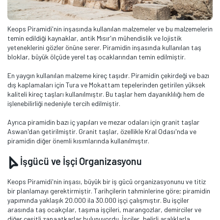
Keops Piramidi'nin inşasında kullanılan malzemeler ve bu malzemelerin
temin edildiği kaynaklar, antik Mısır'ın mühendislik ve lojistik
yeteneklerini gözler önüne serer. Piramidin inşasında kullanılan taş
bloklar, büyük ölçüde yerel taş ocaklarından temin edilmiştir.
En yaygın kullanılan malzeme kireç taşıdır. Piramidin çekirdeği ve bazı
dış kaplamaları için Tura ve Mokattam tepelerinden getirilen yüksek
kaliteli kireç taşları kullanılmıştır. Bu taşlar hem dayanıklılığı hem de
işlenebilirliği nedeniyle tercih edilmiştir.
Ayrıca piramidin bazı iç yapıları ve mezar odaları için granit taşlar
Aswan'dan getirilmiştir. Granit taşlar, özellikle Kral Odası'nda ve
piramidin diğer önemli kısımlarında kullanılmıştır.
İşgücü ve İşçi Organizasyonu
Keops Piramidi'nin inşası, büyük bir iş gücü organizasyonunu ve titiz
bir planlamayı gerektirmiştir. Tarihçilerin tahminlerine göre; piramidin
yapımında yaklaşık 20.000 ila 30.000 işçi çalışmıştır. Bu işçiler
arasında taş ocakçılar, taşıma işçileri, marangozlar, demirciler ve
diğer çeşitli zanaatkarlar bulunuyordu. İşçiler, belirli aralıklarla