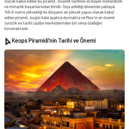
olarak kabul edilen bu piramit, insanlık tarihinin en büyük mühendislik
ve mimarlık başarılarından biridir. İnşa edildiği dönemde yaklaşık
146,6 metre yüksekliği ile dünyanın en yüksek yapısı olarak kabul
edilen piramit, bugün hala ayakta durmakta ve Mısır'ın en önemli
turistik ve tarihi cazibe merkezlerinden biri olma özelliğini
korumaktadır.
Keops Piramidi'nin Tarihi ve Önemi