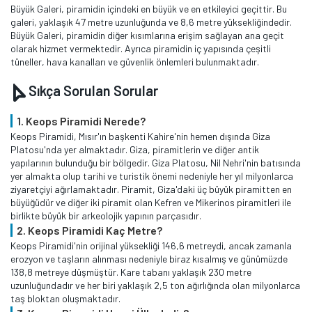
Büyük Galeri, piramidin içindeki en büyük ve en etkileyici geçittir. Bu
galeri, yaklaşık 47 metre uzunluğunda ve 8,6 metre yüksekliğindedir.
Büyük Galeri, piramidin diğer kısımlarına erişim sağlayan ana geçit
olarak hizmet vermektedir. Ayrıca piramidin iç yapısında çeşitli
tüneller, hava kanalları ve güvenlik önlemleri bulunmaktadır.
Sıkça Sorulan Sorular
1. Keops Piramidi Nerede?
Keops Piramidi, Mısır'ın başkenti Kahire'nin hemen dışında Giza
Platosu'nda yer almaktadır. Giza, piramitlerin ve diğer antik
yapılarının bulunduğu bir bölgedir. Giza Platosu, Nil Nehri'nin batısında
yer almakta olup tarihi ve turistik önemi nedeniyle her yıl milyonlarca
ziyaretçiyi ağırlamaktadır. Piramit, Giza'daki üç büyük piramitten en
büyüğüdür ve diğer iki piramit olan Kefren ve Mikerinos piramitleri ile
birlikte büyük bir arkeolojik yapının parçasıdır.
2. Keops Piramidi Kaç Metre?
Keops Piramidi'nin orijinal yüksekliği 146,6 metreydi, ancak zamanla
erozyon ve taşların alınması nedeniyle biraz kısalmış ve günümüzde
138,8 metreye düşmüştür. Kare tabanı yaklaşık 230 metre
uzunluğundadır ve her biri yaklaşık 2,5 ton ağırlığında olan milyonlarca
taş bloktan oluşmaktadır.