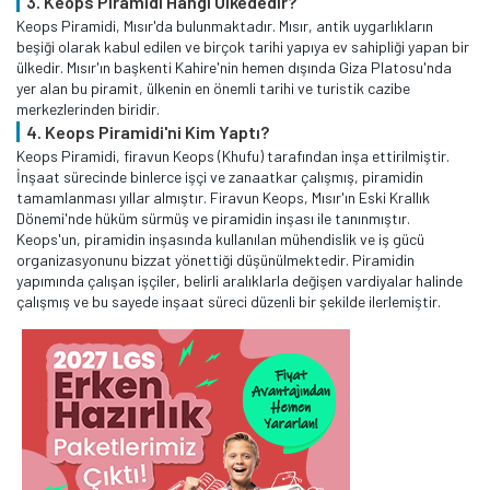
3. Keops Piramidi Hangi Ülkededir?
Keops Piramidi, Mısır'da bulunmaktadır. Mısır, antik uygarlıkların
beşiği olarak kabul edilen ve birçok tarihi yapıya ev sahipliği yapan bir
ülkedir. Mısır'ın başkenti Kahire'nin hemen dışında Giza Platosu'nda
yer alan bu piramit, ülkenin en önemli tarihi ve turistik cazibe
merkezlerinden biridir.
4. Keops Piramidi'ni Kim Yaptı?
Keops Piramidi, firavun Keops (Khufu) tarafından inşa ettirilmiştir.
İnşaat sürecinde binlerce işçi ve zanaatkar çalışmış, piramidin
tamamlanması yıllar almıştır. Firavun Keops, Mısır'ın Eski Krallık
Dönemi'nde hüküm sürmüş ve piramidin inşası ile tanınmıştır.
Keops'un, piramidin inşasında kullanılan mühendislik ve iş gücü
organizasyonunu bizzat yönettiği düşünülmektedir. Piramidin
yapımında çalışan işçiler, belirli aralıklarla değişen vardiyalar halinde
çalışmış ve bu sayede inşaat süreci düzenli bir şekilde ilerlemiştir.