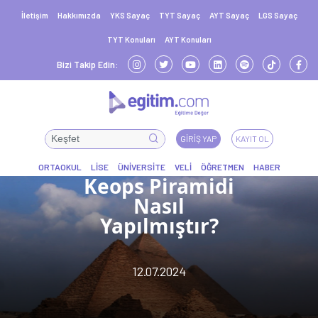
İletişim
Hakkımızda
YKS Sayaç
TYT Sayaç
AYT Sayaç
LGS Sayaç
TYT Konuları
AYT Konuları
Bizi Takip Edin:
GIRIŞ YAP
KAYIT OL
Keops Piramidi
Nasıl
Yapılmıştır?
12.07.2024