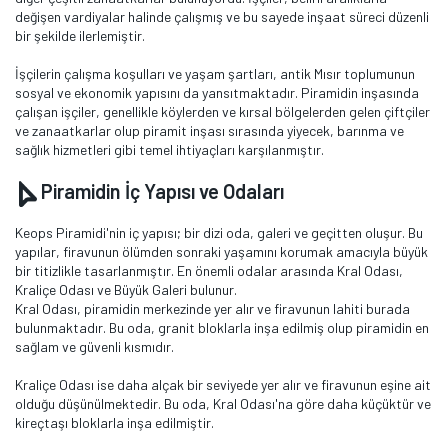
değişen vardiyalar halinde çalışmış ve bu sayede inşaat süreci düzenli
bir şekilde ilerlemiştir.
İşçilerin çalışma koşulları ve yaşam şartları, antik Mısır toplumunun
sosyal ve ekonomik yapısını da yansıtmaktadır. Piramidin inşasında
çalışan işçiler, genellikle köylerden ve kırsal bölgelerden gelen çiftçiler
ve zanaatkarlar olup piramit inşası sırasında yiyecek, barınma ve
sağlık hizmetleri gibi temel ihtiyaçları karşılanmıştır.
Piramidin İç Yapısı ve Odaları
Keops Piramidi'nin iç yapısı; bir dizi oda, galeri ve geçitten oluşur. Bu
yapılar, firavunun ölümden sonraki yaşamını korumak amacıyla büyük
bir titizlikle tasarlanmıştır. En önemli odalar arasında Kral Odası,
Kraliçe Odası ve Büyük Galeri bulunur.
Kral Odası, piramidin merkezinde yer alır ve firavunun lahiti burada
bulunmaktadır. Bu oda, granit bloklarla inşa edilmiş olup piramidin en
sağlam ve güvenli kısmıdır.
Kraliçe Odası ise daha alçak bir seviyede yer alır ve firavunun eşine ait
olduğu düşünülmektedir. Bu oda, Kral Odası'na göre daha küçüktür ve
kireçtaşı bloklarla inşa edilmiştir.