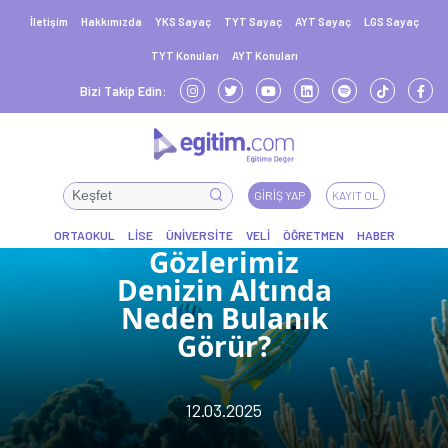
İletişim
Hakkımızda
YKS Sayaç
TYT Sayaç
AYT Sayaç
LGS Sayaç
TYT Konuları
AYT Konuları
Bizi Takip Edin:
GIRIŞ YAP
KAYIT OL
Gözlerimiz
Denizin Altında
Neden Bulanık
Görür?
12.03.2025