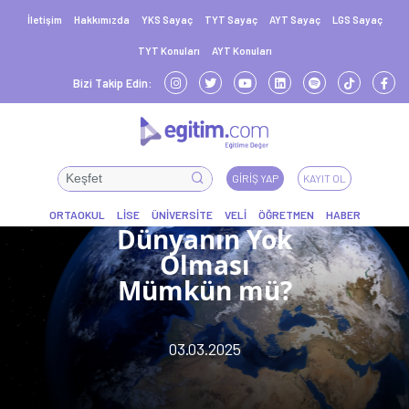
İletişim
Hakkımızda
YKS Sayaç
TYT Sayaç
AYT Sayaç
LGS Sayaç
TYT Konuları
AYT Konuları
Bizi Takip Edin:
GIRIŞ YAP
KAYIT OL
Dünyanın Yok
Olması
Mümkün mü?
03.03.2025