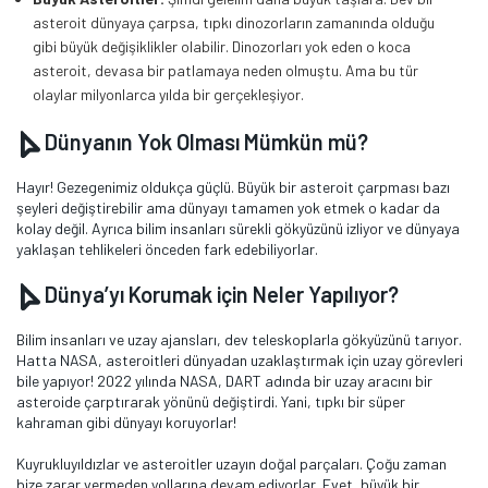
asteroit dünyaya çarpsa, tıpkı dinozorların zamanında olduğu
gibi büyük değişiklikler olabilir. Dinozorları yok eden o koca
asteroit, devasa bir patlamaya neden olmuştu. Ama bu tür
olaylar milyonlarca yılda bir gerçekleşiyor.
Dünyanın Yok Olması Mümkün mü?
Hayır! Gezegenimiz oldukça güçlü. Büyük bir asteroit çarpması bazı
şeyleri değiştirebilir ama dünyayı tamamen yok etmek o kadar da
kolay değil. Ayrıca bilim insanları sürekli gökyüzünü izliyor ve dünyaya
yaklaşan tehlikeleri önceden fark edebiliyorlar.
Dünya’yı Korumak için Neler Yapılıyor?
Bilim insanları ve uzay ajansları, dev teleskoplarla gökyüzünü tarıyor.
Hatta NASA, asteroitleri dünyadan uzaklaştırmak için uzay görevleri
bile yapıyor! 2022 yılında NASA, DART adında bir uzay aracını bir
asteroide çarptırarak yönünü değiştirdi. Yani, tıpkı bir süper
kahraman gibi dünyayı koruyorlar!
Kuyrukluyıldızlar ve asteroitler uzayın doğal parçaları. Çoğu zaman
bize zarar vermeden yollarına devam ediyorlar. Evet, büyük bir