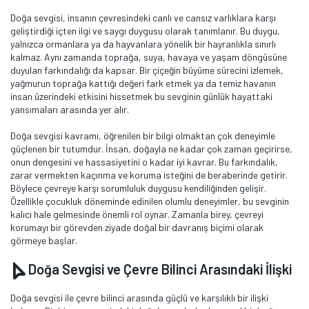
Doğa sevgisi, insanın çevresindeki canlı ve cansız varlıklara karşı
geliştirdiği içten ilgi ve saygı duygusu olarak tanımlanır. Bu duygu,
yalnızca ormanlara ya da hayvanlara yönelik bir hayranlıkla sınırlı
kalmaz. Aynı zamanda toprağa, suya, havaya ve yaşam döngüsüne
duyulan farkındalığı da kapsar. Bir çiçeğin büyüme sürecini izlemek,
yağmurun toprağa kattığı değeri fark etmek ya da temiz havanın
insan üzerindeki etkisini hissetmek bu sevginin günlük hayattaki
yansımaları arasında yer alır.
Doğa sevgisi kavramı, öğrenilen bir bilgi olmaktan çok deneyimle
güçlenen bir tutumdur. İnsan, doğayla ne kadar çok zaman geçirirse,
onun dengesini ve hassasiyetini o kadar iyi kavrar. Bu farkındalık,
zarar vermekten kaçınma ve koruma isteğini de beraberinde getirir.
Böylece çevreye karşı sorumluluk duygusu kendiliğinden gelişir.
Özellikle çocukluk döneminde edinilen olumlu deneyimler, bu sevginin
kalıcı hale gelmesinde önemli rol oynar. Zamanla birey, çevreyi
korumayı bir görevden ziyade doğal bir davranış biçimi olarak
görmeye başlar.
Doğa Sevgisi ve Çevre Bilinci Arasındaki İlişki
Doğa sevgisi ile çevre bilinci arasında güçlü ve karşılıklı bir ilişki