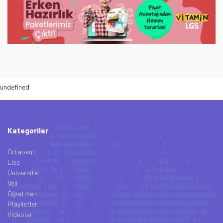
undefined
Kategoriler
Ortaokul
Lise
Üniversite
Veli
Öğretmen
Playlistler
Videolar