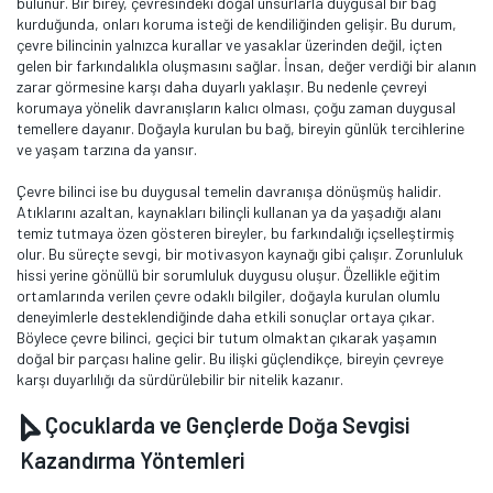
bulunur. Bir birey, çevresindeki doğal unsurlarla duygusal bir bağ
kurduğunda, onları koruma isteği de kendiliğinden gelişir. Bu durum,
çevre bilincinin yalnızca kurallar ve yasaklar üzerinden değil, içten
gelen bir farkındalıkla oluşmasını sağlar. İnsan, değer verdiği bir alanın
zarar görmesine karşı daha duyarlı yaklaşır. Bu nedenle çevreyi
korumaya yönelik davranışların kalıcı olması, çoğu zaman duygusal
temellere dayanır. Doğayla kurulan bu bağ, bireyin günlük tercihlerine
ve yaşam tarzına da yansır.
Çevre bilinci ise bu duygusal temelin davranışa dönüşmüş halidir.
Atıklarını azaltan, kaynakları bilinçli kullanan ya da yaşadığı alanı
temiz tutmaya özen gösteren bireyler, bu farkındalığı içselleştirmiş
olur. Bu süreçte sevgi, bir motivasyon kaynağı gibi çalışır. Zorunluluk
hissi yerine gönüllü bir sorumluluk duygusu oluşur. Özellikle eğitim
ortamlarında verilen çevre odaklı bilgiler, doğayla kurulan olumlu
deneyimlerle desteklendiğinde daha etkili sonuçlar ortaya çıkar.
Böylece çevre bilinci, geçici bir tutum olmaktan çıkarak yaşamın
doğal bir parçası haline gelir. Bu ilişki güçlendikçe, bireyin çevreye
karşı duyarlılığı da sürdürülebilir bir nitelik kazanır.
Çocuklarda ve Gençlerde Doğa Sevgisi
Kazandırma Yöntemleri