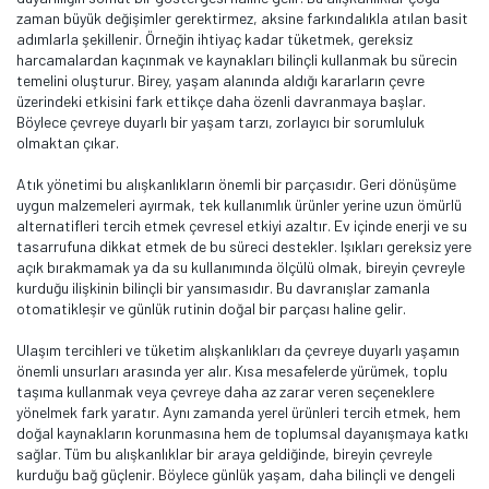
zaman büyük değişimler gerektirmez, aksine farkındalıkla atılan basit
adımlarla şekillenir. Örneğin ihtiyaç kadar tüketmek, gereksiz
harcamalardan kaçınmak ve kaynakları bilinçli kullanmak bu sürecin
temelini oluşturur. Birey, yaşam alanında aldığı kararların çevre
üzerindeki etkisini fark ettikçe daha özenli davranmaya başlar.
Böylece çevreye duyarlı bir yaşam tarzı, zorlayıcı bir sorumluluk
olmaktan çıkar.
Atık yönetimi bu alışkanlıkların önemli bir parçasıdır. Geri dönüşüme
uygun malzemeleri ayırmak, tek kullanımlık ürünler yerine uzun ömürlü
alternatifleri tercih etmek çevresel etkiyi azaltır. Ev içinde enerji ve su
tasarrufuna dikkat etmek de bu süreci destekler. Işıkları gereksiz yere
açık bırakmamak ya da su kullanımında ölçülü olmak, bireyin çevreyle
kurduğu ilişkinin bilinçli bir yansımasıdır. Bu davranışlar zamanla
otomatikleşir ve günlük rutinin doğal bir parçası haline gelir.
Ulaşım tercihleri ve tüketim alışkanlıkları da çevreye duyarlı yaşamın
önemli unsurları arasında yer alır. Kısa mesafelerde yürümek, toplu
taşıma kullanmak veya çevreye daha az zarar veren seçeneklere
yönelmek fark yaratır. Aynı zamanda yerel ürünleri tercih etmek, hem
doğal kaynakların korunmasına hem de toplumsal dayanışmaya katkı
sağlar. Tüm bu alışkanlıklar bir araya geldiğinde, bireyin çevreyle
kurduğu bağ güçlenir. Böylece günlük yaşam, daha bilinçli ve dengeli