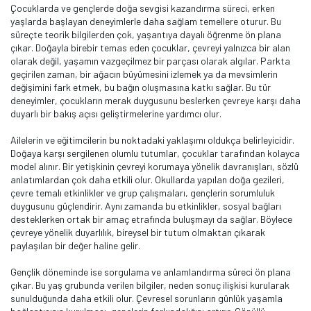
Çocuklarda ve gençlerde doğa sevgisi kazandırma süreci, erken
yaşlarda başlayan deneyimlerle daha sağlam temellere oturur. Bu
süreçte teorik bilgilerden çok, yaşantıya dayalı öğrenme ön plana
çıkar. Doğayla birebir temas eden çocuklar, çevreyi yalnızca bir alan
olarak değil, yaşamın vazgeçilmez bir parçası olarak algılar. Parkta
geçirilen zaman, bir ağacın büyümesini izlemek ya da mevsimlerin
değişimini fark etmek, bu bağın oluşmasına katkı sağlar. Bu tür
deneyimler, çocukların merak duygusunu beslerken çevreye karşı daha
duyarlı bir bakış açısı geliştirmelerine yardımcı olur.
Ailelerin ve eğitimcilerin bu noktadaki yaklaşımı oldukça belirleyicidir.
Doğaya karşı sergilenen olumlu tutumlar, çocuklar tarafından kolayca
model alınır. Bir yetişkinin çevreyi korumaya yönelik davranışları, sözlü
anlatımlardan çok daha etkili olur. Okullarda yapılan doğa gezileri,
çevre temalı etkinlikler ve grup çalışmaları, gençlerin sorumluluk
duygusunu güçlendirir. Aynı zamanda bu etkinlikler, sosyal bağları
desteklerken ortak bir amaç etrafında buluşmayı da sağlar. Böylece
çevreye yönelik duyarlılık, bireysel bir tutum olmaktan çıkarak
paylaşılan bir değer haline gelir.
Gençlik döneminde ise sorgulama ve anlamlandırma süreci ön plana
çıkar. Bu yaş grubunda verilen bilgiler, neden sonuç ilişkisi kurularak
sunulduğunda daha etkili olur. Çevresel sorunların günlük yaşamla