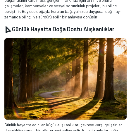
bağlantısının kurulması, gençlerin farkındalığını artırır. Gönüllü
çalışmalar, kampanyalar ve sosyal sorumluluk projeleri, bu bilinci
pekiştirir. Böylece doğayla kurulan bağ, yalnızca duygusal değil, aynı
zamanda bilinçli ve sürdürülebilir bir anlayışa dönüşür.
Günlük Hayatta Doğa Dostu Alışkanlıklar
Günlük hayatta edinilen küçük alışkanlıklar, çevreye karşı geliştirilen
duyarlılığın somut bir göstergesi haline gelir. Bu alışkanlıklar çoğu