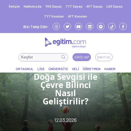
İletişim
Hakkımızda
YKS Sayaç
TYT Sayaç
AYT Sayaç
LGS Sayaç
TYT Konuları
AYT Konuları
Bizi Takip Edin:
GIRIŞ YAP
KAYIT OL
Doğa Sevgisi ile
Çevre Bilinci
Nasıl
Geliştirilir?
12.03.2026