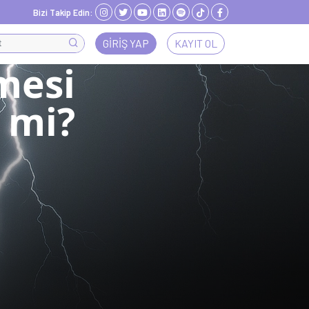
Bizi Takip Edin:
GIRIŞ YAP
KAYIT OL
mesi
r mi?