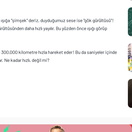
z ışığa "şimşek" deriz, duyduğumuz sese ise "gök gürültüsü"!
gürültüsünden daha hızlı yayılır. Bu yüzden önce ışığı görüp
e 300.000 kilometre hızla hareket eder! Bu da saniyeler içinde
. Ne kadar hızlı, değil mi?