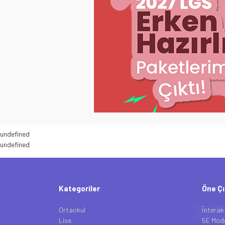
undefined
undefined
Kategoriler
Öne Çı
Ortaokul
İnterak
Lise
5E Mode