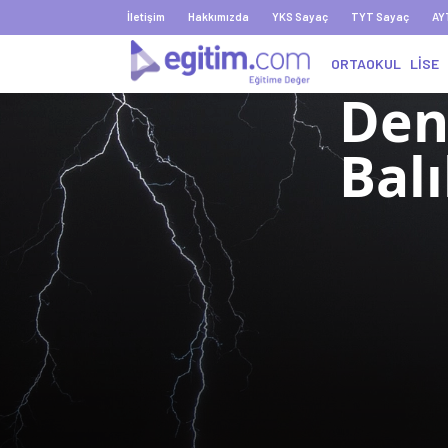
İletişim
Hakkımızda
YKS Sayaç
TYT Sayaç
AY
ORTAOKUL
LİSE
Den
Balı