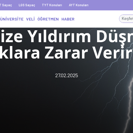
T Sayaç
LGS Sayaç
TYT Konuları
AYT Konuları
ÜNİVERSİTE
VELİ
ÖĞRETMEN
HABER
ize Yıldırım Düş
klara Zarar Veri
27.02.2025