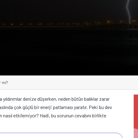
r mi?
 yıldırımlar denize düşerken, neden bütün balıklar zarar
lında çok güçlü bir enerji patlaması yaratır. Peki bu dev
arı nasıl etkilemiyor? Hadi, bu sorunun cevabını birlikte