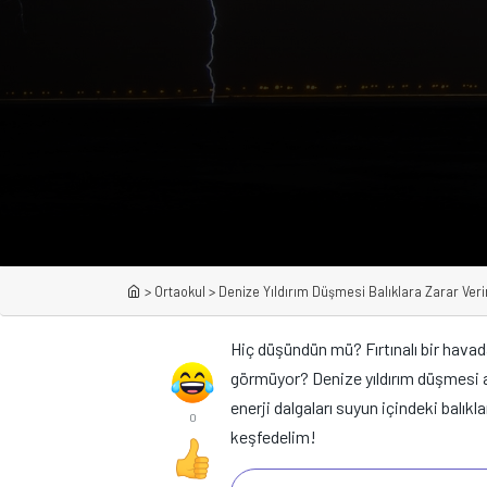
>
Ortaokul
>
Denize Yıldırım Düşmesi Balıklara Zarar Veri
Hiç düşündün mü? Fırtınalı bir havada
görmüyor? Denize yıldırım düşmesi as
enerji dalgaları suyun içindeki balıkl
0
keşfedelim!