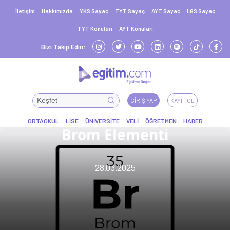
İletişim
Hakkımızda
YKS Sayaç
TYT Sayaç
AYT Sayaç
LGS Sayaç
TYT Konuları
AYT Konuları
Bizi Takip Edin:
GIRIŞ YAP
KAYIT OL
Brom Elementi
28.03.2025