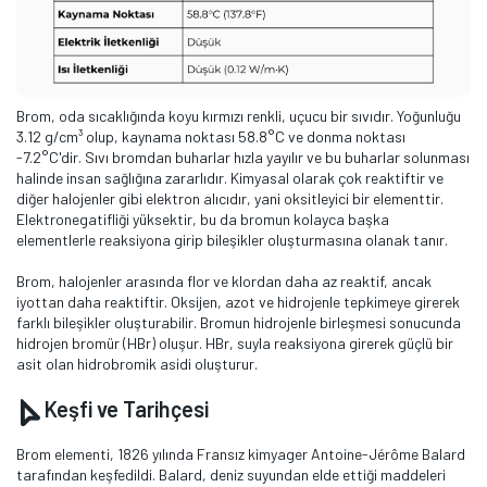
Brom, oda sıcaklığında koyu kırmızı renkli, uçucu bir sıvıdır. Yoğunluğu
3.12 g/cm³ olup, kaynama noktası 58.8°C ve donma noktası
-7.2°C'dir. Sıvı bromdan buharlar hızla yayılır ve bu buharlar solunması
halinde insan sağlığına zararlıdır. Kimyasal olarak çok reaktiftir ve
diğer halojenler gibi elektron alıcıdır, yani oksitleyici bir elementtir.
Elektronegatifliği yüksektir, bu da bromun kolayca başka
elementlerle reaksiyona girip bileşikler oluşturmasına olanak tanır.
Brom, halojenler arasında flor ve klordan daha az reaktif, ancak
iyottan daha reaktiftir. Oksijen, azot ve hidrojenle tepkimeye girerek
farklı bileşikler oluşturabilir. Bromun hidrojenle birleşmesi sonucunda
hidrojen bromür (HBr) oluşur. HBr, suyla reaksiyona girerek güçlü bir
asit olan hidrobromik asidi oluşturur.
Keşfi ve Tarihçesi
Brom elementi, 1826 yılında Fransız kimyager Antoine-Jérôme Balard
tarafından keşfedildi. Balard, deniz suyundan elde ettiği maddeleri