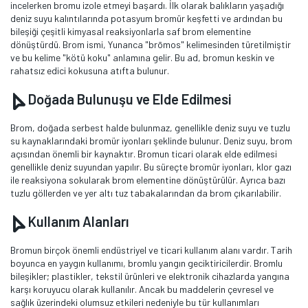
incelerken bromu izole etmeyi başardı. İlk olarak balıkların yaşadığı
deniz suyu kalıntılarında potasyum bromür keşfetti ve ardından bu
bileşiği çeşitli kimyasal reaksiyonlarla saf brom elementine
dönüştürdü. Brom ismi, Yunanca "brōmos" kelimesinden türetilmiştir
ve bu kelime "kötü koku" anlamına gelir. Bu ad, bromun keskin ve
rahatsız edici kokusuna atıfta bulunur.
Doğada Bulunuşu ve Elde Edilmesi
Brom, doğada serbest halde bulunmaz, genellikle deniz suyu ve tuzlu
su kaynaklarındaki bromür iyonları şeklinde bulunur. Deniz suyu, brom
açısından önemli bir kaynaktır. Bromun ticari olarak elde edilmesi
genellikle deniz suyundan yapılır. Bu süreçte bromür iyonları, klor gazı
ile reaksiyona sokularak brom elementine dönüştürülür. Ayrıca bazı
tuzlu göllerden ve yer altı tuz tabakalarından da brom çıkarılabilir.
Kullanım Alanları
Bromun birçok önemli endüstriyel ve ticari kullanım alanı vardır. Tarih
boyunca en yaygın kullanımı, bromlu yangın geciktiricilerdir. Bromlu
bileşikler; plastikler, tekstil ürünleri ve elektronik cihazlarda yangına
karşı koruyucu olarak kullanılır. Ancak bu maddelerin çevresel ve
sağlık üzerindeki olumsuz etkileri nedeniyle bu tür kullanımları