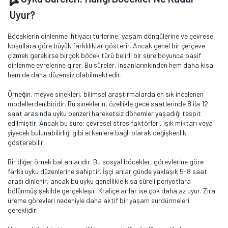
Uyur?
Böceklerin dinlenme ihtiyacı türlerine, yaşam döngülerine ve çevresel
koşullara göre büyük farklılıklar gösterir. Ancak genel bir çerçeve
çizmek gerekirse birçok böcek türü belirli bir süre boyunca pasif
dinlenme evrelerine girer. Bu süreler, insanlarınkinden hem daha kısa
hem de daha düzensiz olabilmektedir.
Örneğin, meyve sinekleri, bilimsel araştırmalarda en sık incelenen
modellerden biridir. Bu sineklerin, özellikle gece saatlerinde 8 ila 12
saat arasında uyku benzeri hareketsiz dönemler yaşadığı tespit
edilmiştir. Ancak bu süre; çevresel stres faktörleri, ışık miktarı veya
yiyecek bulunabilirliği gibi etkenlere bağlı olarak değişkenlik
gösterebilir.
Bir diğer örnek bal arılarıdır. Bu sosyal böcekler, görevlerine göre
farklı uyku düzenlerine sahiptir. İşçi arılar günde yaklaşık 5-8 saat
arası dinlenir, ancak bu uyku genellikle kısa süreli periyotlara
bölünmüş şekilde gerçekleşir. Kraliçe arılar ise çok daha az uyur. Zira
üreme görevleri nedeniyle daha aktif bir yaşam sürdürmeleri
gereklidir.