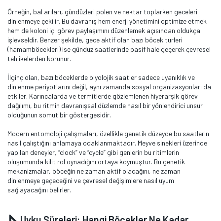
Örneğin, bal arıları, gündüzleri polen ve nektar toplarken geceleri
dinlenmeye çekilir. Bu davranış hem enerji yönetimini optimize etmek
hem de koloni içi görev paylaşımını düzenlemek açısından oldukça
işlevseldir. Benzer şekilde, gece aktif olan bazı böcek türleri
(hamamböcekleri) ise gündüz saatlerinde pasif hale geçerek çevresel
tehlikelerden korunur.
İlginç olan, bazı böceklerde biyolojik saatler sadece uyanıklık ve
dinlenme periyotlarını değil, aynı zamanda sosyal organizasyonları da
etkiler. Karıncalarda ve termitlerde gözlemlenen hiyerarşik görev
dağılımı, bu ritmin davranışsal düzlemde nasıl bir yönlendirici unsur
olduğunun somut bir göstergesidir.
Modern entomoloji çalışmaları, özellikle genetik düzeyde bu saatlerin
nasıl çalıştığını anlamaya odaklanmaktadır. Meyve sinekleri üzerinde
yapılan deneyler, “clock” ve “cycle” gibi genlerin bu ritimlerin
oluşumunda kilit rol oynadığını ortaya koymuştur. Bu genetik
mekanizmalar, böceğin ne zaman aktif olacağını, ne zaman
dinlenmeye geçeceğini ve çevresel değişimlere nasıl uyum
sağlayacağını belirler.
Uyku Süreleri: Hangi Böcekler Ne Kadar