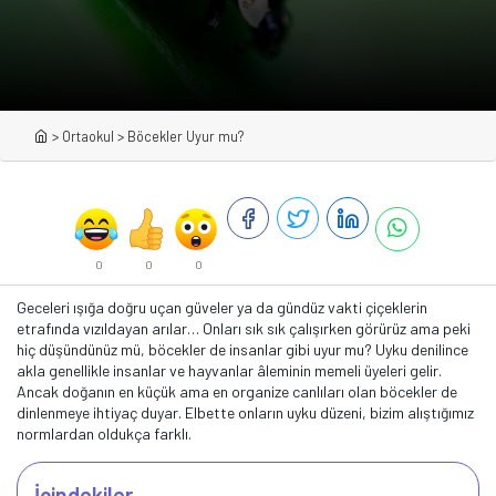
>
Ortaokul
>
Böcekler Uyur mu?
0
0
0
Geceleri ışığa doğru uçan güveler ya da gündüz vakti çiçeklerin
etrafında vızıldayan arılar… Onları sık sık çalışırken görürüz ama peki
hiç düşündünüz mü, böcekler de insanlar gibi uyur mu? Uyku denilince
akla genellikle insanlar ve hayvanlar âleminin memeli üyeleri gelir.
Ancak doğanın en küçük ama en organize canlıları olan böcekler de
dinlenmeye ihtiyaç duyar. Elbette onların uyku düzeni, bizim alıştığımız
normlardan oldukça farklı.
İçindekiler