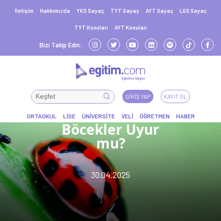
İletişim
Hakkımızda
YKS Sayaç
TYT Sayaç
AYT Sayaç
LGS Sayaç
TYT Konuları
AYT Konuları
Bizi Takip Edin:
GIRIŞ YAP
KAYIT OL
Böcekler Uyur
mu?
30.04.2025