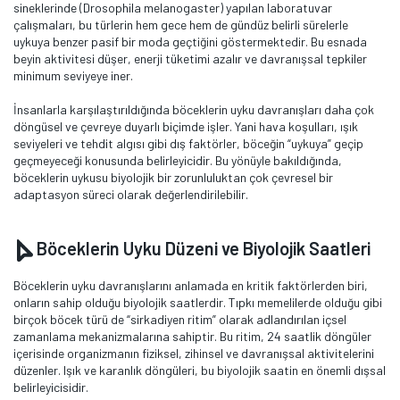
sineklerinde (Drosophila melanogaster) yapılan laboratuvar
çalışmaları, bu türlerin hem gece hem de gündüz belirli sürelerle
uykuya benzer pasif bir moda geçtiğini göstermektedir. Bu esnada
beyin aktivitesi düşer, enerji tüketimi azalır ve davranışsal tepkiler
minimum seviyeye iner.
İnsanlarla karşılaştırıldığında böceklerin uyku davranışları daha çok
döngüsel ve çevreye duyarlı biçimde işler. Yani hava koşulları, ışık
seviyeleri ve tehdit algısı gibi dış faktörler, böceğin “uykuya” geçip
geçmeyeceği konusunda belirleyicidir. Bu yönüyle bakıldığında,
böceklerin uykusu biyolojik bir zorunluluktan çok çevresel bir
adaptasyon süreci olarak değerlendirilebilir.
Böceklerin Uyku Düzeni ve Biyolojik Saatleri
Böceklerin uyku davranışlarını anlamada en kritik faktörlerden biri,
onların sahip olduğu biyolojik saatlerdir. Tıpkı memelilerde olduğu gibi
birçok böcek türü de “sirkadiyen ritim” olarak adlandırılan içsel
zamanlama mekanizmalarına sahiptir. Bu ritim, 24 saatlik döngüler
içerisinde organizmanın fiziksel, zihinsel ve davranışsal aktivitelerini
düzenler. Işık ve karanlık döngüleri, bu biyolojik saatin en önemli dışsal
belirleyicisidir.