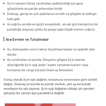
Ay’ın tamamı Güneş tarafından aydınlatıldığı için gece
gökyüzünün en parlak anlarından biridir.
Dolunay, geceyi en çok aydınlatan evredir ve gölgeler en belirgin
hale gelir.
Ay ışığı bu evrede en güçlü seviyededir, ancak göz kamaştırıcı bir
parlaklığa ulaşmaz çünkü Ay yüzeyi ışığın büyük kısmını soğurur.
Ara Evreler ve Tutulmalar
Ay, dolunaydan sonra tekrar küçülmeye başlar ve aydınlık alan
daralır.
Ay tutulmaları sırasında, Dünya’nın gölgesi Ay’ın üzerine
düştüğünde Ay’ın ışığı azalır, bazen tamamen kararır veya
kırmızımsı bir renge bürünür (kanlı ay fenomeni).
Sonuç olarak Ay’ın ışık dağılımı, konumuna ve evresine göre sürekli
değişir. Dolunay evresinde en parlak olurken, yeni ay evresinde
neredeyse hiç ışık yaymaz. Ay’ın ışığı değişken olduğu için geceleri
gökyüzü her zaman aynı parlaklıkta değildir.