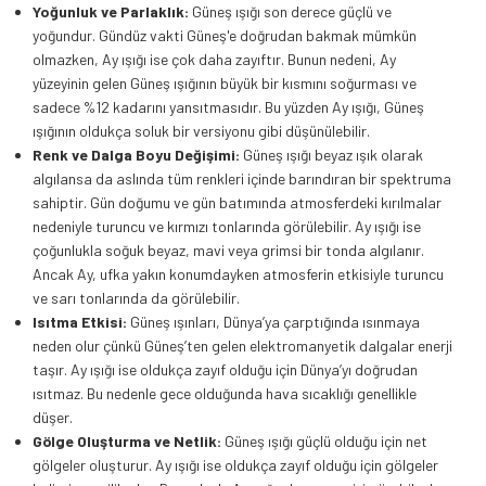
Yoğunluk ve Parlaklık:
Güneş ışığı son derece güçlü ve
yoğundur. Gündüz vakti Güneş'e doğrudan bakmak mümkün
olmazken, Ay ışığı ise çok daha zayıftır. Bunun nedeni, Ay
yüzeyinin gelen Güneş ışığının büyük bir kısmını soğurması ve
sadece %12 kadarını yansıtmasıdır. Bu yüzden Ay ışığı, Güneş
ışığının oldukça soluk bir versiyonu gibi düşünülebilir.
Renk ve Dalga Boyu Değişimi:
Güneş ışığı beyaz ışık olarak
algılansa da aslında tüm renkleri içinde barındıran bir spektruma
sahiptir. Gün doğumu ve gün batımında atmosferdeki kırılmalar
nedeniyle turuncu ve kırmızı tonlarında görülebilir. Ay ışığı ise
çoğunlukla soğuk beyaz, mavi veya grimsi bir tonda algılanır.
Ancak Ay, ufka yakın konumdayken atmosferin etkisiyle turuncu
ve sarı tonlarında da görülebilir.
Isıtma Etkisi:
Güneş ışınları, Dünya’ya çarptığında ısınmaya
neden olur çünkü Güneş’ten gelen elektromanyetik dalgalar enerji
taşır. Ay ışığı ise oldukça zayıf olduğu için Dünya’yı doğrudan
ısıtmaz. Bu nedenle gece olduğunda hava sıcaklığı genellikle
düşer.
Gölge Oluşturma ve Netlik:
Güneş ışığı güçlü olduğu için net
gölgeler oluşturur. Ay ışığı ise oldukça zayıf olduğu için gölgeler