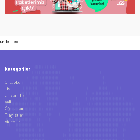
undefined
Kategoriler
Ortaokul
Lise
Üniversite
Veli
Öğretmen
Playlistler
Videolar