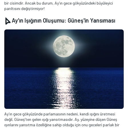
bir cisimdir. Ancak bu durum, Ay’ın gece gökyüzündeki büyüleyici
parıltısını değiştirmiyor!
Ay'ın Işığının Oluşumu: Güneş'in Yansıması
Ay’ın gece gökyüzünde parlamasının nedeni, kendi ışığını üretmesi
değil, Güneş’ten gelen ışığı yansıtmasıdır. Ay, yüzeyine düşen Güneş
ışınlarını yansıtma özelliğine sahip olduğu için onu geceleri parlak bir