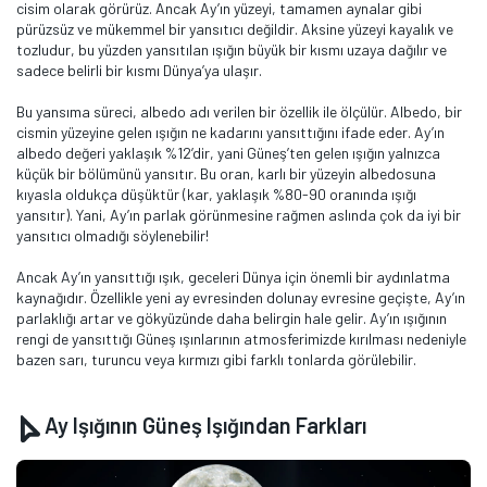
cisim olarak görürüz. Ancak Ay’ın yüzeyi, tamamen aynalar gibi
pürüzsüz ve mükemmel bir yansıtıcı değildir. Aksine yüzeyi kayalık ve
tozludur, bu yüzden yansıtılan ışığın büyük bir kısmı uzaya dağılır ve
sadece belirli bir kısmı Dünya’ya ulaşır.
Bu yansıma süreci, albedo adı verilen bir özellik ile ölçülür. Albedo, bir
cismin yüzeyine gelen ışığın ne kadarını yansıttığını ifade eder. Ay’ın
albedo değeri yaklaşık %12’dir, yani Güneş’ten gelen ışığın yalnızca
küçük bir bölümünü yansıtır. Bu oran, karlı bir yüzeyin albedosuna
kıyasla oldukça düşüktür (kar, yaklaşık %80-90 oranında ışığı
yansıtır). Yani, Ay’ın parlak görünmesine rağmen aslında çok da iyi bir
yansıtıcı olmadığı söylenebilir!
Ancak Ay’ın yansıttığı ışık, geceleri Dünya için önemli bir aydınlatma
kaynağıdır. Özellikle yeni ay evresinden dolunay evresine geçişte, Ay’ın
parlaklığı artar ve gökyüzünde daha belirgin hale gelir. Ay’ın ışığının
rengi de yansıttığı Güneş ışınlarının atmosferimizde kırılması nedeniyle
bazen sarı, turuncu veya kırmızı gibi farklı tonlarda görülebilir.
Ay Işığının Güneş Işığından Farkları