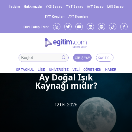
İletişim
Hakkımızda
YKS Sayaç
TYT Sayaç
AYT Sayaç
LGS Sayaç
TYT Konuları
AYT Konuları
Bizi Takip Edin:
GIRIŞ YAP
KAYIT OL
Ay Doğal Işık
Kaynağı mıdır?
12.04.2025