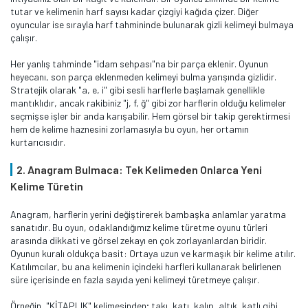
tutar ve kelimenin harf sayısı kadar çizgiyi kağıda çizer. Diğer
oyuncular ise sırayla harf tahmininde bulunarak gizli kelimeyi bulmaya
çalışır.
Her yanlış tahminde "idam sehpası"na bir parça eklenir. Oyunun
heyecanı, son parça eklenmeden kelimeyi bulma yarışında gizlidir.
Stratejik olarak "a, e, i" gibi sesli harflerle başlamak genellikle
mantıklıdır, ancak rakibiniz "j, f, ğ" gibi zor harflerin olduğu kelimeler
seçmişse işler bir anda karışabilir. Hem görsel bir takip gerektirmesi
hem de kelime haznesini zorlamasıyla bu oyun, her ortamın
kurtarıcısıdır.
2. Anagram Bulmaca: Tek Kelimeden Onlarca Yeni
Kelime Türetin
Anagram, harflerin yerini değiştirerek bambaşka anlamlar yaratma
sanatıdır. Bu oyun, odaklandığımız kelime türetme oyunu türleri
arasında dikkati ve görsel zekayı en çok zorlayanlardan biridir.
Oyunun kuralı oldukça basit: Ortaya uzun ve karmaşık bir kelime atılır.
Katılımcılar, bu ana kelimenin içindeki harfleri kullanarak belirlenen
süre içerisinde en fazla sayıda yeni kelimeyi türetmeye çalışır.
Örneğin, "KİTAPLIK" kelimesinden; takı, katı, kalıp, altık, katlı gibi