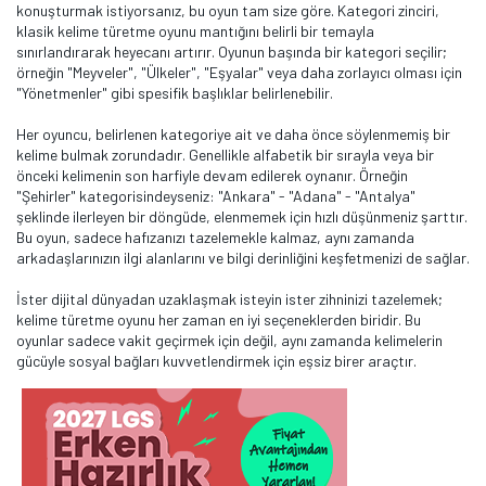
konuşturmak istiyorsanız, bu oyun tam size göre. Kategori zinciri,
klasik kelime türetme oyunu mantığını belirli bir temayla
sınırlandırarak heyecanı artırır. Oyunun başında bir kategori seçilir;
örneğin "Meyveler", "Ülkeler", "Eşyalar" veya daha zorlayıcı olması için
"Yönetmenler" gibi spesifik başlıklar belirlenebilir.
Her oyuncu, belirlenen kategoriye ait ve daha önce söylenmemiş bir
kelime bulmak zorundadır. Genellikle alfabetik bir sırayla veya bir
önceki kelimenin son harfiyle devam edilerek oynanır. Örneğin
"Şehirler" kategorisindeyseniz: "Ankara" - "Adana" - "Antalya"
şeklinde ilerleyen bir döngüde, elenmemek için hızlı düşünmeniz şarttır.
Bu oyun, sadece hafızanızı tazelemekle kalmaz, aynı zamanda
arkadaşlarınızın ilgi alanlarını ve bilgi derinliğini keşfetmenizi de sağlar.
İster dijital dünyadan uzaklaşmak isteyin ister zihninizi tazelemek;
kelime türetme oyunu her zaman en iyi seçeneklerden biridir. Bu
oyunlar sadece vakit geçirmek için değil, aynı zamanda kelimelerin
gücüyle sosyal bağları kuvvetlendirmek için eşsiz birer araçtır.