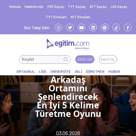
İletişim
Hakkımızda
YKS Sayaç
TYT Sayaç
AYT Sayaç
LGS Sayaç
TYT Konuları
AYT Konuları
Bizi Takip Edin:
GIRIŞ YAP
KAYIT OL
Arkadaş
Ortamını
Şenlendirecek
En İyi 5 Kelime
Türetme Oyunu
03.06.2026