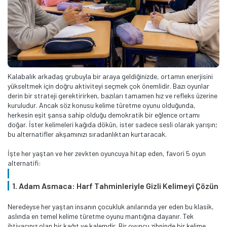
Kalabalık arkadaş grubuyla bir araya geldiğinizde, ortamın enerjisini
yükseltmek için doğru aktiviteyi seçmek çok önemlidir. Bazı oyunlar
derin bir strateji gerektirirken, bazıları tamamen hız ve refleks üzerine
kuruludur. Ancak söz konusu kelime türetme oyunu olduğunda,
herkesin eşit şansa sahip olduğu demokratik bir eğlence ortamı
doğar. İster kelimeleri kağıda dökün, ister sadece sesli olarak yarışın;
bu alternatifler akşamınızı sıradanlıktan kurtaracak.
İşte her yaştan ve her zevkten oyuncuya hitap eden, favori 5 oyun
alternatifi:
1. Adam Asmaca: Harf Tahminleriyle Gizli Kelimeyi Çözün
Neredeyse her yaştan insanın çocukluk anılarında yer eden bu klasik,
aslında en temel kelime türetme oyunu mantığına dayanır. Tek
ihtiyacınız olan bir kağıt ve kalemdir. Bir oyuncu zihninde bir kelime