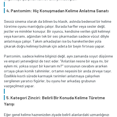
4. Pantomim: Hiç Konuşmadan Kelime Anlatma Sanatı
Sessiz sinema olarak da bilinen bu klasik, aslında bedensel bir kelime
türetme oyunu mantığıyla çalışır. Burada harfler veya sesler değil,
jestler ve mimikler konuşur. Bir oyuncu, kendisine verilen gizli kelimeyi
veya kavramı, ağzından tek bir ses çıkarmadan sadece vücut diliyle
anlatmaya çalışır. Takım arkadaşları ise bu hareketlerden yola
çıkarak doğru kelimeyi bulmak için adeta bir beyin fırtınası yapar.
Pantomim, sadece kelime bilginizi değil, aynı zamanda soyut düşünme
ve empati yeteneğinizi de test eder. "Anlatılan nesne bir eşya mı, bir
eylem mi, yoksa soyut bir kavram mı?" sorusunun cevabını ararken
ortaya çıkan komik tahminler, ortamın neşesini bir anda zirveye taşır.
Özellikle kısıtlı sürede karmaşık terimleri anlatmaya çalışırken
sergilenen yaratıcı figürler, bu oyunu her arkadaş grubunun
vazgeçilmezi yapar.
5. Kategori Zinciri: Belirli Bir Konuda Kelime Türetme
Yarışı
Eğer genel kelime haznenizden ziyade belirli alanlardaki uzmanlığınızı