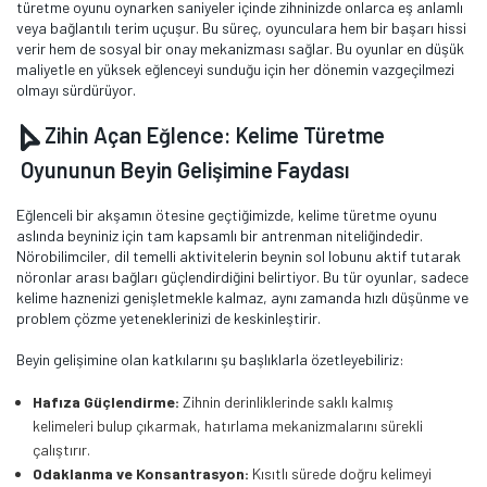
türetme oyunu oynarken saniyeler içinde zihninizde onlarca eş anlamlı
veya bağlantılı terim uçuşur. Bu süreç, oyunculara hem bir başarı hissi
verir hem de sosyal bir onay mekanizması sağlar. Bu oyunlar en düşük
maliyetle en yüksek eğlenceyi sunduğu için her dönemin vazgeçilmezi
olmayı sürdürüyor.
Zihin Açan Eğlence: Kelime Türetme
Oyununun Beyin Gelişimine Faydası
Eğlenceli bir akşamın ötesine geçtiğimizde, kelime türetme oyunu
aslında beyniniz için tam kapsamlı bir antrenman niteliğindedir.
Nörobilimciler, dil temelli aktivitelerin beynin sol lobunu aktif tutarak
nöronlar arası bağları güçlendirdiğini belirtiyor. Bu tür oyunlar, sadece
kelime haznenizi genişletmekle kalmaz, aynı zamanda hızlı düşünme ve
problem çözme yeteneklerinizi de keskinleştirir.
Beyin gelişimine olan katkılarını şu başlıklarla özetleyebiliriz:
Hafıza Güçlendirme:
Zihnin derinliklerinde saklı kalmış
kelimeleri bulup çıkarmak, hatırlama mekanizmalarını sürekli
çalıştırır.
Odaklanma ve Konsantrasyon:
Kısıtlı sürede doğru kelimeyi