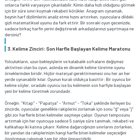
onlarca farklı varyasyon çıkarılabilir. Kimin daha hızlı olduğunu görmek
için bir süre sınırı koymak rekabeti körükler. Anagram oynamak,
beynin harf dizilimlerini analiz etme hızını artırırken, oyunculara dildeki
gizli matematiksel uyumu da fark ettirir. Bir sonraki oyun gecenizde,
sadece birkaç harfin yerini değiştirerek arkadaşlarınızı şaşırtmaya ne
dersiniz?
3. Kelime Zinciri: Son Harfle Başlayan Kelime Maratonu
Yolculukların, uzun bekleyişlerin ve kalabalık sofraların değişmez
aktivitesi olan bu oyun, aslında en dinamik kelime türetme oyunu
örneklerinden biridir. Hiçbir materyal gerektirmemesi onu her an her
yerde oynanabilir kılar. Oyunun kuralı oldukça basittir: Bir oyuncu bir
kelime söyler, sıradaki oyuncu ise bu kelimenin son harfiyle başlayan
yeni bir kelime türetmek zorundadır.
Örneğin: "Kitap" - "Papatya" - "Armut" - "Toka" şeklinde ilerleyen bu
zincirde, oyuncular genellikle rakiplerini zorlamak için sonu "ğ" veya "j"
gibi zor harflerle biten kelimeler seçmeye çalışır. Oyunun temposunu
artırmak için her oyuncuya sadece 5 saniye süre tanımak, rekabeti ve
kahkahayı iki katına çıkarır. Kelime dağarcığınızın sınırlarını zorlarken,
bir yandan da rakiplerinizin hangi harfle biten kelimeler seçeceğini
öngörmeye çalışmak tam bir zihin jimnastiğidir.