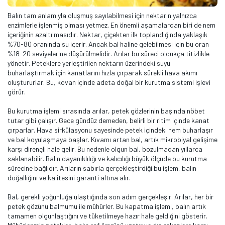
Balın tam anlamıyla oluşmuş sayılabilmesi için nektarın yalnızca
enzimlerle işlenmiş olması yetmez. En önemli aşamalardan biri de nem
içeriğinin azaltılmasıdır. Nektar, çiçekten ilk toplandığında yaklaşık
%70-80 oranında su içerir. Ancak bal haline gelebilmesi için bu oran
%18-20 seviyelerine düşürülmelidir. Arılar bu süreci oldukça titizlikle
yönetir. Peteklere yerleştirilen nektarın üzerindeki suyu
buharlaştırmak için kanatlarını hızla çırparak sürekli hava akımı
oluştururlar. Bu, kovan içinde adeta doğal bir kurutma sistemi işlevi
görür.
Bu kurutma işlemi sırasında arılar, petek gözlerinin başında nöbet
tutar gibi çalışır. Gece gündüz demeden, belirli bir ritim içinde kanat
çırparlar. Hava sirkülasyonu sayesinde petek içindeki nem buharlaşır
ve bal koyulaşmaya başlar. Kıvamı artan bal, artık mikrobiyal gelişime
karşı dirençli hale gelir. Bu nedenle olgun bal, bozulmadan yıllarca
saklanabilir. Balın dayanıklılığı ve kalıcılığı büyük ölçüde bu kurutma
sürecine bağlıdır. Arıların sabırla gerçekleştirdiği bu işlem, balın
doğallığını ve kalitesini garanti altına alır.
Bal, gerekli yoğunluğa ulaştığında son adım gerçekleşir. Arılar, her bir
petek gözünü balmumu ile mühürler. Bu kapatma işlemi, balın artık
tamamen olgunlaştığını ve tüketilmeye hazır hale geldiğini gösterir.