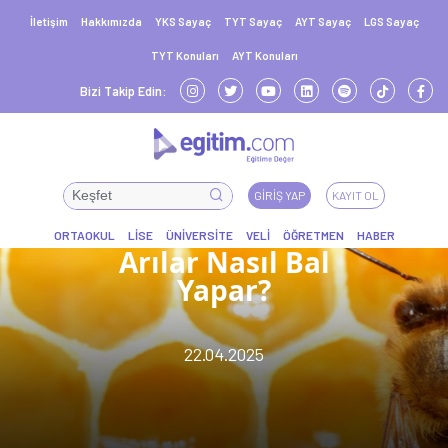
İletişim
Hakkımızda
YKS Sayaç
TYT Sayaç
AYT Sayaç
LGS Sayaç
TYT Konuları
AYT Konuları
Bizi Takip Edin:
GIRIŞ YAP
KAYIT OL
Arılar Nasıl Bal
Yapar?
22.04.2025