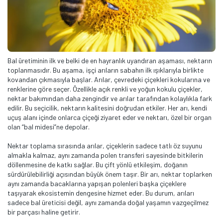
Bal üretiminin ilk ve belki de en hayranlık uyandıran aşaması, nektarın
toplanmasıdır. Bu aşama, işçi arıların sabahın ilk ışıklarıyla birlikte
kovandan çıkmasıyla başlar. Arılar, çevredeki çiçekleri kokularına ve
renklerine göre seçer. Özellikle açık renkli ve yoğun kokulu çiçekler,
nektar bakımından daha zengindir ve arılar tarafından kolaylıkla fark
edilir. Bu seçicilik, nektarın kalitesini doğrudan etkiler. Her arı, kendi
uçuş alanı içinde onlarca çiçeği ziyaret eder ve nektarı, özel bir organ
olan “bal midesi”ne depolar.
Nektar toplama sırasında arılar, çiçeklerin sadece tatlı öz suyunu
almakla kalmaz, aynı zamanda polen transferi sayesinde bitkilerin
döllenmesine de katkı sağlar. Bu çift yönlü etkileşim, doğanın
sürdürülebilirliği açısından büyük önem taşır. Bir arı, nektar toplarken
aynı zamanda bacaklarına yapışan polenleri başka çiçeklere
taşıyarak ekosistemin dengesine hizmet eder. Bu durum, arıları
sadece bal üreticisi değil, aynı zamanda doğal yaşamın vazgeçilmez
bir parçası haline getirir.