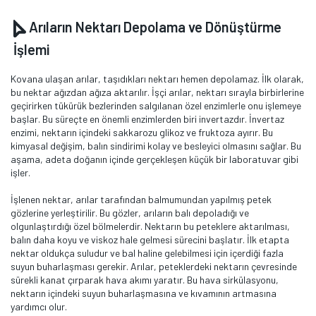
Arıların Nektarı Depolama ve Dönüştürme
İşlemi
Kovana ulaşan arılar, taşıdıkları nektarı hemen depolamaz. İlk olarak,
bu nektar ağızdan ağıza aktarılır. İşçi arılar, nektarı sırayla birbirlerine
geçirirken tükürük bezlerinden salgılanan özel enzimlerle onu işlemeye
başlar. Bu süreçte en önemli enzimlerden biri invertazdır. İnvertaz
enzimi, nektarın içindeki sakkarozu glikoz ve fruktoza ayırır. Bu
kimyasal değişim, balın sindirimi kolay ve besleyici olmasını sağlar. Bu
aşama, adeta doğanın içinde gerçekleşen küçük bir laboratuvar gibi
işler.
İşlenen nektar, arılar tarafından balmumundan yapılmış petek
gözlerine yerleştirilir. Bu gözler, arıların balı depoladığı ve
olgunlaştırdığı özel bölmelerdir. Nektarın bu peteklere aktarılması,
balın daha koyu ve viskoz hale gelmesi sürecini başlatır. İlk etapta
nektar oldukça suludur ve bal haline gelebilmesi için içerdiği fazla
suyun buharlaşması gerekir. Arılar, peteklerdeki nektarın çevresinde
sürekli kanat çırparak hava akımı yaratır. Bu hava sirkülasyonu,
nektarın içindeki suyun buharlaşmasına ve kıvamının artmasına
yardımcı olur.