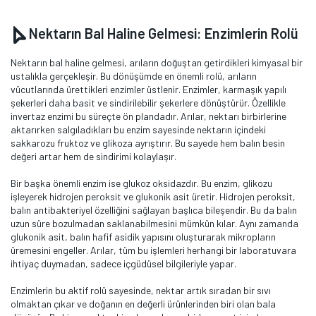
Nektarın Bal Haline Gelmesi: Enzimlerin Rolü
Nektarın bal haline gelmesi, arıların doğuştan getirdikleri kimyasal bir
ustalıkla gerçekleşir. Bu dönüşümde en önemli rolü, arıların
vücutlarında ürettikleri enzimler üstlenir. Enzimler, karmaşık yapılı
şekerleri daha basit ve sindirilebilir şekerlere dönüştürür. Özellikle
invertaz enzimi bu süreçte ön plandadır. Arılar, nektarı birbirlerine
aktarırken salgıladıkları bu enzim sayesinde nektarın içindeki
sakkarozu fruktoz ve glikoza ayrıştırır. Bu sayede hem balın besin
değeri artar hem de sindirimi kolaylaşır.
Bir başka önemli enzim ise glukoz oksidazdır. Bu enzim, glikozu
işleyerek hidrojen peroksit ve glukonik asit üretir. Hidrojen peroksit,
balın antibakteriyel özelliğini sağlayan başlıca bileşendir. Bu da balın
uzun süre bozulmadan saklanabilmesini mümkün kılar. Aynı zamanda
glukonik asit, balın hafif asidik yapısını oluşturarak mikropların
üremesini engeller. Arılar, tüm bu işlemleri herhangi bir laboratuvara
ihtiyaç duymadan, sadece içgüdüsel bilgileriyle yapar.
Enzimlerin bu aktif rolü sayesinde, nektar artık sıradan bir sıvı
olmaktan çıkar ve doğanın en değerli ürünlerinden biri olan bala