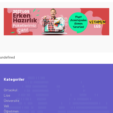
undefined
Kategoriler
Ortaokul
Lise
Üniversite
Veli
Öğretmen