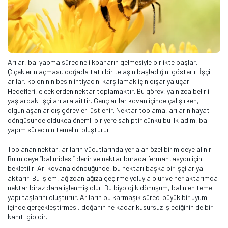
Arılar, bal yapma sürecine ilkbaharın gelmesiyle birlikte başlar.
Çiçeklerin açması, doğada tatlı bir telaşın başladığını gösterir. İşçi
arılar, koloninin besin ihtiyacını karşılamak için dışarıya uçar.
Hedefleri, çiçeklerden nektar toplamaktır. Bu görev, yalnızca belirli
yaşlardaki işçi arılara aittir. Genç arılar kovan içinde çalışırken,
olgunlaşanlar dış görevleri üstlenir. Nektar toplama, arıların hayat
döngüsünde oldukça önemli bir yere sahiptir çünkü bu ilk adım, bal
yapım sürecinin temelini oluşturur.
Toplanan nektar, arıların vücutlarında yer alan özel bir mideye alınır.
Bu mideye “bal midesi” denir ve nektar burada fermantasyon için
bekletilir. Arı kovana döndüğünde, bu nektarı başka bir işçi arıya
aktarır. Bu işlem, ağızdan ağıza geçirme yoluyla olur ve her aktarımda
nektar biraz daha işlenmiş olur. Bu biyolojik dönüşüm, balın en temel
yapı taşlarını oluşturur. Arıların bu karmaşık süreci büyük bir uyum
içinde gerçekleştirmesi, doğanın ne kadar kusursuz işlediğinin de bir
kanıtı gibidir.