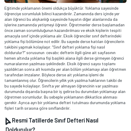
Eğitimde yoklamanın önemi oldukça büyüktür. Yoklama sayesinde
öğrenciye sorumluluk bilinci kazandırılır. Zamanında ders içinde yer
alan öğrenci bu alışkanlığı sayesinde hayatın diğer alanlarında da
işlerine zamanında yetişmeyi öğrenir. Öğretmenler derse başlamadan
önce zaman sorumluluğunun kazandırılması ve eksik kişilerin tespiti
amacıyla sınıf içinde yoklama alır. Eksik öğrenciler sınıf defterindeki
yoklama fişi bölümüne not edilir. Bu sayede derse katılan öğrencilerin
takibini yapmak kolaylaşır. “Sınıf defteri yoklama fişi nasıl
doldurulur?” sorusunun cevabı; defterin ilgili güne ait sayfasının
hemen altında yoklama fişi başlıklı alana ilgili derse girmeyen öğrenci
numaralarının yazılması şeklindedir. Eksik öğrenci sayısı toplamı
yazıldıktan sonra alt kısımda yer alan bölüm yoklamayı alan öğretmen
tarafından imzalanır. Böylece derse ait yoklama işlemi de
tamamlanmış olur. Öğrencilerin yıllık yok yazılma haklarının takibi de
bu sayede kolaylaşır. Sınıfta yer almayan öğrencinin var yazılması
durumunda dışarıda başına bir iş gelirse bu durumdan yoklamayı alan
öğretmen sorumludur. Bu sebeple yoklamanın dikkatlice alınması
gerekir. Ayrıca ayrı bir yoklama defteri tutulması durumunda yoklama
fişleri tarih sırasına göre sınıflandırılır.
Resmi Tatillerde Sınıf Defteri Nasıl
Doldurulur?