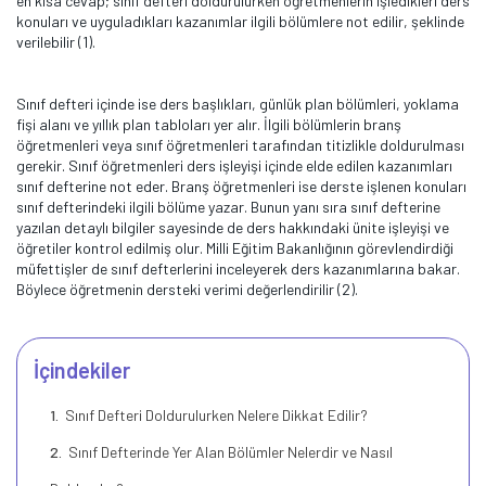
en kısa cevap; sınıf defteri doldurulurken öğretmenlerin işledikleri ders
konuları ve uyguladıkları kazanımlar ilgili bölümlere not edilir, şeklinde
verilebilir (1).
Sınıf defteri içinde ise ders başlıkları, günlük plan bölümleri, yoklama
fişi alanı ve yıllık plan tabloları yer alır. İlgili bölümlerin branş
öğretmenleri veya sınıf öğretmenleri tarafından titizlikle doldurulması
gerekir. Sınıf öğretmenleri ders işleyişi içinde elde edilen kazanımları
sınıf defterine not eder. Branş öğretmenleri ise derste işlenen konuları
sınıf defterindeki ilgili bölüme yazar. Bunun yanı sıra sınıf defterine
yazılan detaylı bilgiler sayesinde de ders hakkındaki ünite işleyişi ve
öğretiler kontrol edilmiş olur. Milli Eğitim Bakanlığının görevlendirdiği
müfettişler de sınıf defterlerini inceleyerek ders kazanımlarına bakar.
Böylece öğretmenin dersteki verimi değerlendirilir (2).
İçindekiler
Sınıf Defteri Doldurulurken Nelere Dikkat Edilir?
Sınıf Defterinde Yer Alan Bölümler Nelerdir ve Nasıl