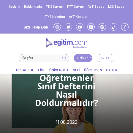
İletişim
Hakkımızda
YKS Sayaç
TYT Sayaç
AYT Sayaç
LGS Sayaç
TYT Konuları
AYT Konuları
Bizi Takip Edin:
GIRIŞ YAP
KAYIT OL
Öğretmenler
Sınıf Defterini
Nasıl
Doldurmalıdır?
11.08.2022