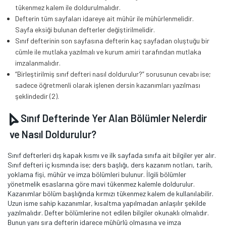
tükenmez kalem ile doldurulmalıdır.
Defterin tüm sayfaları idareye ait mühür ile mühürlenmelidir.
Sayfa eksiği bulunan defterler değiştirilmelidir.
Sınıf defterinin son sayfasına defterin kaç sayfadan oluştuğu bir
cümle ile mutlaka yazılmalı ve kurum amiri tarafından mutlaka
imzalanmalıdır.
“Birleştirilmiş sınıf defteri nasıl doldurulur?” sorusunun cevabı ise;
sadece öğretmenli olarak işlenen dersin kazanımları yazılması
şeklindedir (2).
Sınıf Defterinde Yer Alan Bölümler Nelerdir
ve Nasıl Doldurulur?
Sınıf defterleri dış kapak kısmı ve ilk sayfada sınıfa ait bilgiler yer alır.
Sınıf defteri iç kısmında ise; ders başlığı, ders kazanım notları, tarih,
yoklama fişi, mühür ve imza bölümleri bulunur. İlgili bölümler
yönetmelik esaslarına göre mavi tükenmez kalemle doldurulur.
Kazanımlar bölüm başlığında kırmızı tükenmez kalem de kullanılabilir.
Uzun isme sahip kazanımlar, kısaltma yapılmadan anlaşılır şekilde
yazılmalıdır. Defter bölümlerine not edilen bilgiler okunaklı olmalıdır.
Bunun yanı sıra defterin idarece mühürlü olmasına ve imza