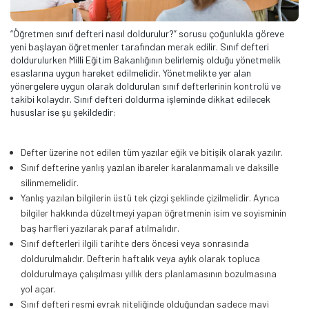
“Öğretmen sınıf defteri nasıl doldurulur?” sorusu çoğunlukla göreve
yeni başlayan öğretmenler tarafından merak edilir. Sınıf defteri
doldurulurken Milli Eğitim Bakanlığının belirlemiş olduğu yönetmelik
esaslarına uygun hareket edilmelidir. Yönetmelikte yer alan
yönergelere uygun olarak doldurulan sınıf defterlerinin kontrolü ve
takibi kolaydır. Sınıf defteri doldurma işleminde dikkat edilecek
hususlar ise şu şekildedir:
Defter üzerine not edilen tüm yazılar eğik ve bitişik olarak yazılır.
Sınıf defterine yanlış yazılan ibareler karalanmamalı ve daksille
silinmemelidir.
Yanlış yazılan bilgilerin üstü tek çizgi şeklinde çizilmelidir. Ayrıca
bilgiler hakkında düzeltmeyi yapan öğretmenin isim ve soyisminin
baş harfleri yazılarak paraf atılmalıdır.
Sınıf defterleri ilgili tarihte ders öncesi veya sonrasında
doldurulmalıdır. Defterin haftalık veya aylık olarak topluca
doldurulmaya çalışılması yıllık ders planlamasının bozulmasına
yol açar.
Sınıf defteri resmi evrak niteliğinde olduğundan sadece mavi