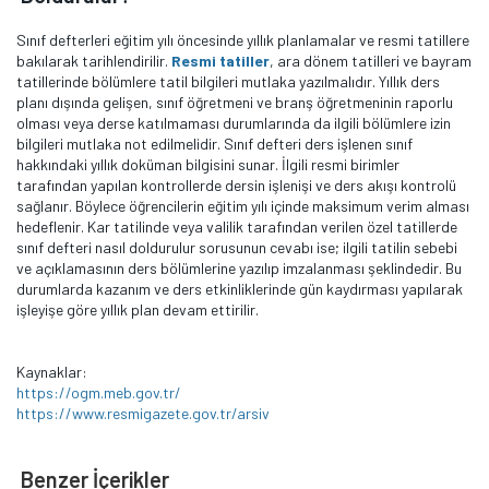
Sınıf defterleri eğitim yılı öncesinde yıllık planlamalar ve resmi tatillere
bakılarak tarihlendirilir.
Resmi tatiller
, ara dönem tatilleri ve bayram
tatillerinde bölümlere tatil bilgileri mutlaka yazılmalıdır. Yıllık ders
planı dışında gelişen, sınıf öğretmeni ve branş öğretmeninin raporlu
olması veya derse katılmaması durumlarında da ilgili bölümlere izin
bilgileri mutlaka not edilmelidir. Sınıf defteri ders işlenen sınıf
hakkındaki yıllık doküman bilgisini sunar. İlgili resmi birimler
tarafından yapılan kontrollerde dersin işlenişi ve ders akışı kontrolü
sağlanır. Böylece öğrencilerin eğitim yılı içinde maksimum verim alması
hedeflenir. Kar tatilinde veya valilik tarafından verilen özel tatillerde
sınıf defteri nasıl doldurulur sorusunun cevabı ise; ilgili tatilin sebebi
ve açıklamasının ders bölümlerine yazılıp imzalanması şeklindedir. Bu
durumlarda kazanım ve ders etkinliklerinde gün kaydırması yapılarak
işleyişe göre yıllık plan devam ettirilir.
Kaynaklar:
https://ogm.meb.gov.tr/
https://www.resmigazete.gov.tr/arsiv
Benzer İçerikler