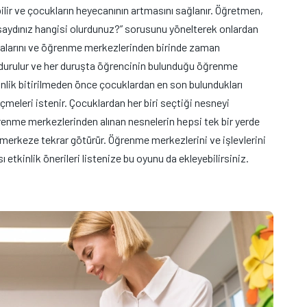
abilir ve çocukların heyecanının artmasını sağlanır. Öğretmen,
saydınız hangisi olurdunuz?” sorusunu yönelterek onlardan
malarını ve öğrenme merkezlerinden birinde zaman
rdurulur ve her duruşta öğrencinin bulunduğu öğrenme
nlik bitirilmeden önce çocuklardan en son bulundukları
meleri istenir. Çocuklardan her biri seçtiği nesneyi
ğrenme merkezlerinden alınan nesnelerin hepsi tek bir yerde
li merkeze tekrar götürür. Öğrenme merkezlerini ve işlevlerini
etkinlik önerileri listenize bu oyunu da ekleyebilirsiniz.