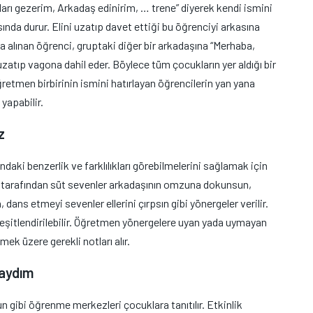
aları gezerim, Arkadaş edinirim, … trene” diyerek kendi ismini
sında durur. Elini uzatıp davet ettiği bu öğrenciyi arkasına
a alınan öğrenci, gruptaki diğer bir arkadaşına “Merhaba,
uzatıp vagona dahil eder. Böylece tüm çocukların yer aldığı bir
ğretmen birbirinin ismini hatırlayan öğrencilerin yan yana
yapabilir.
z
rındaki benzerlik ve farklılıkları görebilmelerini sağlamak için
n tarafından süt sevenler arkadaşının omzuna dokunsun,
, dans etmeyi sevenler ellerini çırpsın gibi yönergeler verilir.
çeşitlendirilebilir. Öğretmen yönergelere uyan yada uymayan
ek üzere gerekli notları alır.
saydım
 gibi öğrenme merkezleri çocuklara tanıtılır. Etkinlik