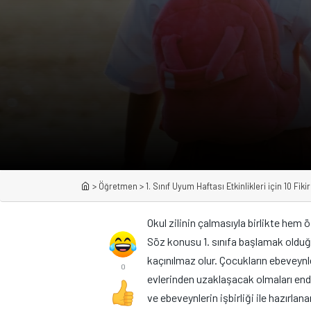
>
Öğretmen
>
1. Sınıf Uyum Haftası Etkinlikleri için 10 Fikir
Okul zilinin çalmasıyla birlikte hem
Söz konusu 1. sınıfa başlamak oldu
kaçınılmaz olur. Çocukların ebeveynl
0
evlerinden uzaklaşacak olmaları endi
ve ebeveynlerin işbirliği ile hazırlana