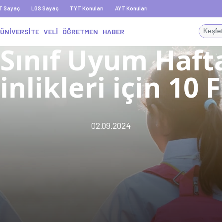
T Sayaç
LGS Sayaç
TYT Konuları
AYT Konuları
ÜNİVERSİTE
VELİ
ÖĞRETMEN
HABER
 Sınıf Uyum Haft
inlikleri için 10 F
02.09.2024