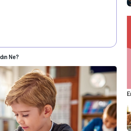
dın Ne?
E