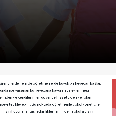
 öğrencilerde hem de öğretmenlerde büyük bir heyecan başlar.
ğunda ise yaşanan bu heyecana kaygının da eklenmesi
erinden ve kendilerini en güvende hissettikleri yer olan
şeyi tetikleyebilir. Bu noktada öğretmenler, okul yöneticileri
n 1. sınıf uyum haftası etkinlikleri, miniklerin okul algısını