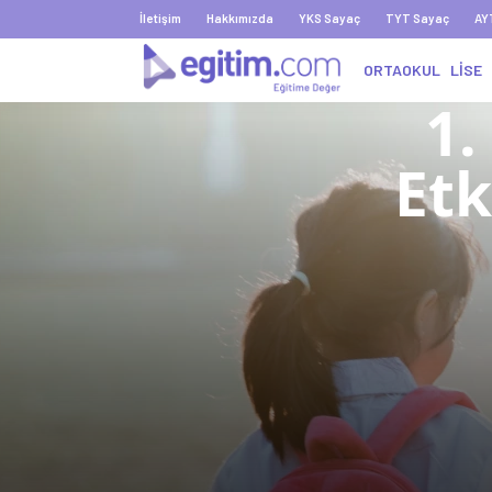
İletişim
Hakkımızda
YKS Sayaç
TYT Sayaç
AY
ORTAOKUL
LİSE
1.
Etk