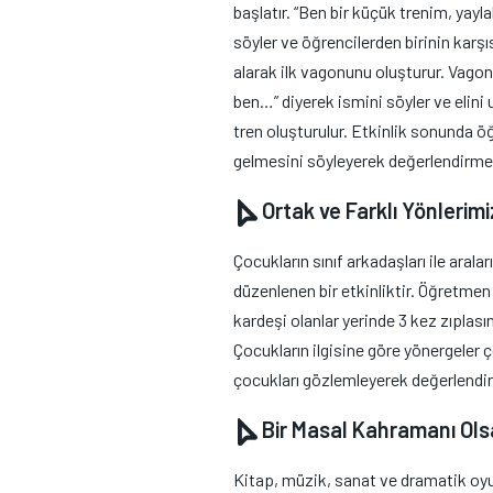
başlatır. “Ben bir küçük trenim, yayl
söyler ve öğrencilerden birinin karşı
alarak ilk vagonunu oluşturur. Vagon
ben…” diyerek ismini söyler ve elini 
tren oluşturulur. Etkinlik sonunda ö
gelmesini söyleyerek değerlendirme 
Ortak ve Farklı Yönlerimi
Çocukların sınıf arkadaşları ile arala
düzenlenen bir etkinliktir. Öğretme
kardeşi olanlar yerinde 3 kez zıplasın
Çocukların ilgisine göre yönergeler 
çocukları gözlemleyerek değerlendirm
Bir Masal Kahramanı Ol
Kitap, müzik, sanat ve dramatik oyun