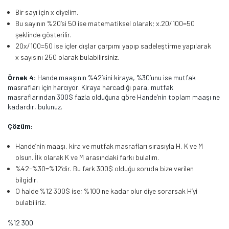
Bir sayı için x diyelim.
Bu sayının %20’si 50 ise matematiksel olarak; x.20/100=50
şeklinde gösterilir.
20x/100=50 ise içler dışlar çarpımı yapıp sadeleştirme yapılarak
x sayısını 250 olarak bulabilirsiniz.
Örnek 4:
Hande maaşının %42’sini kiraya, %30’unu ise mutfak
masrafları için harcıyor. Kiraya harcadığı para, mutfak
masraflarından 300$ fazla olduğuna göre Hande’nin toplam maaşı ne
kadardır, bulunuz.
Çözüm:
Hande’nin maaşı, kira ve mutfak masrafları sırasıyla H, K ve M
olsun. İlk olarak K ve M arasındaki farkı bulalım.
%42-%30=%12’dir. Bu fark 300$ olduğu soruda bize verilen
bilgidir.
O halde %12 300$ ise; %100 ne kadar olur diye sorarsak H’yi
bulabiliriz.
%12 300