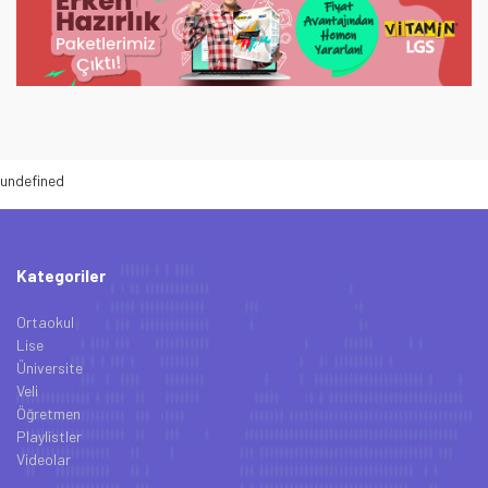
undefined
Kategoriler
Ortaokul
Lise
Üniversite
Veli
Öğretmen
Playlistler
Videolar