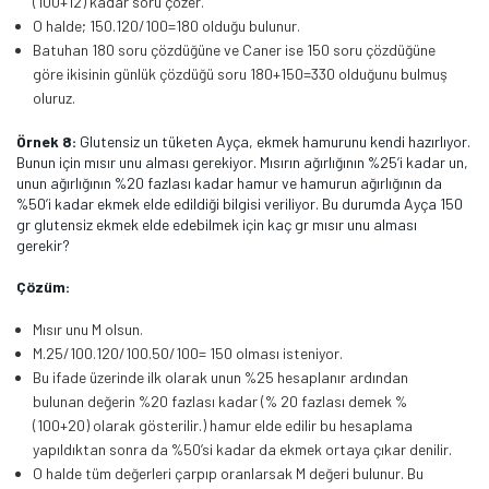
(100+12) kadar soru çözer.
O halde; 150.120/100=180 olduğu bulunur.
Batuhan 180 soru çözdüğüne ve Caner ise 150 soru çözdüğüne
göre ikisinin günlük çözdüğü soru 180+150=330 olduğunu bulmuş
oluruz.
Örnek 8:
Glutensiz un tüketen Ayça, ekmek hamurunu kendi hazırlıyor.
Bunun için mısır unu alması gerekiyor. Mısırın ağırlığının %25’i kadar un,
unun ağırlığının %20 fazlası kadar hamur ve hamurun ağırlığının da
%50’i kadar ekmek elde edildiği bilgisi veriliyor. Bu durumda Ayça 150
gr glutensiz ekmek elde edebilmek için kaç gr mısır unu alması
gerekir?
Çözüm:
Mısır unu M olsun.
M.25/100.120/100.50/100= 150 olması isteniyor.
Bu ifade üzerinde ilk olarak unun %25 hesaplanır ardından
bulunan değerin %20 fazlası kadar (% 20 fazlası demek %
(100+20) olarak gösterilir.) hamur elde edilir bu hesaplama
yapıldıktan sonra da %50’si kadar da ekmek ortaya çıkar denilir.
O halde tüm değerleri çarpıp oranlarsak M değeri bulunur. Bu