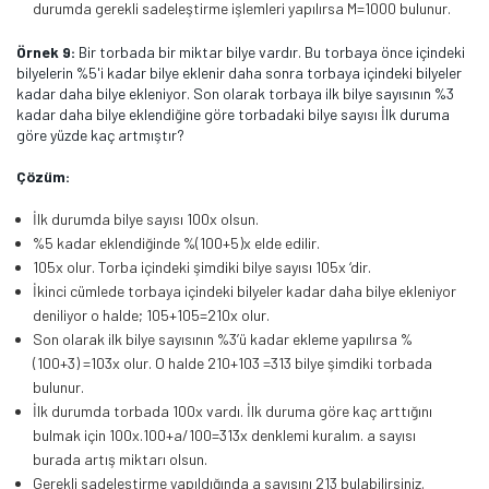
durumda gerekli sadeleştirme işlemleri yapılırsa M=1000 bulunur.
Örnek 9:
Bir torbada bir miktar bilye vardır. Bu torbaya önce içindeki
bilyelerin %5'i kadar bilye eklenir daha sonra torbaya içindeki bilyeler
kadar daha bilye ekleniyor. Son olarak torbaya ilk bilye sayısının %3
kadar daha bilye eklendiğine göre torbadaki bilye sayısı İlk duruma
göre yüzde kaç artmıştır?
Çözüm:
İlk durumda bilye sayısı 100x olsun.
%5 kadar eklendiğinde %(100+5)x elde edilir.
105x olur. Torba içindeki şimdiki bilye sayısı 105x ‘dir.
İkinci cümlede torbaya içindeki bilyeler kadar daha bilye ekleniyor
deniliyor o halde; 105+105=210x olur.
Son olarak ilk bilye sayısının %3’ü kadar ekleme yapılırsa %
(100+3) =103x olur. O halde 210+103 =313 bilye şimdiki torbada
bulunur.
İlk durumda torbada 100x vardı. İlk duruma göre kaç arttığını
bulmak için 100x.100+a/100=313x denklemi kuralım. a sayısı
burada artış miktarı olsun.
Gerekli sadeleştirme yapıldığında a sayısını 213 bulabilirsiniz.