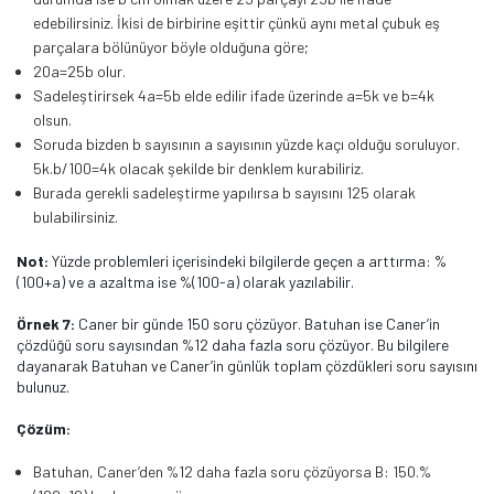
edebilirsiniz. İkisi de birbirine eşittir çünkü aynı metal çubuk eş
parçalara bölünüyor böyle olduğuna göre;
20a=25b olur.
Sadeleştirirsek 4a=5b elde edilir ifade üzerinde a=5k ve b=4k
olsun.
Soruda bizden b sayısının a sayısının yüzde kaçı olduğu soruluyor.
5k.b/100=4k olacak şekilde bir denklem kurabiliriz.
Burada gerekli sadeleştirme yapılırsa b sayısını 125 olarak
bulabilirsiniz.
Not:
Yüzde problemleri içerisindeki bilgilerde geçen a arttırma: %
(100+a) ve a azaltma ise %(100-a) olarak yazılabilir.
Örnek 7:
Caner bir günde 150 soru çözüyor. Batuhan ise Caner’in
çözdüğü soru sayısından %12 daha fazla soru çözüyor. Bu bilgilere
dayanarak Batuhan ve Caner’in günlük toplam çözdükleri soru sayısını
bulunuz.
Çözüm:
Batuhan, Caner’den %12 daha fazla soru çözüyorsa B: 150.%