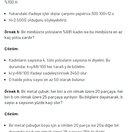
%100 H
Yukarıdaki ifadeye içler dışlar çarpımı yapılırsa 300.100=12.x
H=2.500$ olduğunu söyleyebiliriz.
Örnek 5:
Bir minibüste yolcuların %68’i kadın ise bu minibüste en az
kaç yolcu vardır?
Çözüm:
Kadınların sayısına k, tüm yolcuların sayısına m diyelim. Bu
durumda; k=y.68/100 her tarafı y ile bölelim.
k/y=68/100 ifadeyi sadeleştirirsek 3450 olur.
O halde yolcu sayısı en az 50 olarak bulunur.
Örnek 6:
Bir metal çubuk; her biri a cm olmak üzere 20 parçaya, her
biri b cm olmak üzere 25 parçaya ayrılıyor. Bu bilgilere dayanarak, b
sayısı a sayısının yüzde kaçı olur?
Çözüm:
Bir metal çubuğun boyu için a cm’den 20 parça ise 20a diğer bir
durumda ise b cm olmak üzere 25 parçayı 25b ile ifade