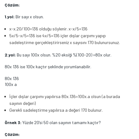
Çözüm:
1.yol:
Bir sayı x olsun.
x-x.20/100=136 olduğu söylenir. x-x/5=136
5x/5-x/5=136 ise 4x/5=136 içler dışlar çarpımı yapıp
sadeleştirme gerçekleştirirseniz x sayısını 170 bulunursunuz.
2.yol:
Bu sayı 100x olsun. %20 eksiği %(100-20) =80x olur.
80x 136 ise 100x kaçtır şeklinde yorumlanabilir.
80x 136
100x a
İçler dışlar çarpımı yapılırsa 80x.136=100x.a olsun (a burada
sayının değeri)
Gerekli sadeleştirme yapılırsa a değeri 170 bulunur.
Örnek 3:
Yüzde 20’si 50 olan sayının tamamı kaçtır?
Çözüm: