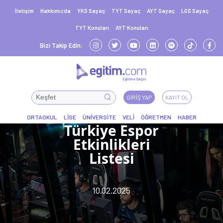
İletişim
Hakkımızda
YKS Sayaç
TYT Sayaç
AYT Sayaç
LGS Sayaç
TYT Konuları
AYT Konuları
Bizi Takip Edin:
GIRIŞ YAP
KAYIT OL
Türkiye Espor
Etkinlikleri
Listesi
10.02.2025