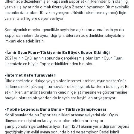
Ülkemizde düzenlenmiş en kapsamlı Espor etkinliklerinden biri olan lig,
yaz ve kış aylarında olmak üzere yılda 2 sezon oynanıyor. Bir mevsimlik
sezonlarda toplam 10 takım yarışıyor. Büyük takımların oynadığı ligin
yanı sıra alt liglere de yer veriliyor.
Şampiyonluk maçları genellikle seyirciye açık olan arenalarda ya da
Espor sahnelerinde oynandığı için, dilersen bu etkinlikleri izleyebilme
imkanı elde edebilirsin.
-İzmir Oyun Fuarı-Türkiye'nin En Büyük Espor Etkinliği
2021 yılının Eylül ayının sonunda gerçekleşmiş olan İzmir Oyun Fuarı
ülkemizde en büyük Espor etkinliklerinden biri oldu.
-İnternet Kafe Turnuvaları
Ülke genelinde oldukça yaygın olan internet kafeler, oyun sektörünün
ilerlemesine küçük çaplı turnuvalar düzenleyerek katkıda bulunuyor. Bu
etkinlikler, amatör takımların kendini geliştirmesine ve göstermesine
önayak olurken bir yandan da izleyenlere keyifli anlar yaşatıyor.
-Mobile Legends: Bang Bang - Türkiye Şampiyonası
Mobil oyunlar da bu Espor etkinlikleri arasındaki yerini aldı. Oyun
dünyasının erişimi en kolay aracı olan telefonlarla Espor
şampiyonaları gerçekleştiriliyor. Tam 128 takımın yer aldığı şampiyona
geçtiğimiz yılın eylül ayının sonunda bitti ve şampiyon Bedel isimli